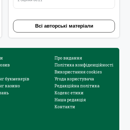
2 серпня 08:21
Всі авторські матеріали
и
Про видання
юзив
Політика конфіденційності
Використання cookies
нг букмекерів
Угода користувача
нг казино
Редакційна політика
нань
Кодекс етики
Наша редакція
Контакти