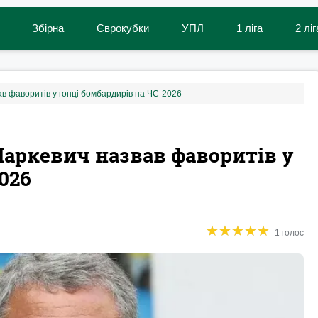
Збірна
Єврокубки
УПЛ
1 ліга
2 ліг
ав фаворитів у гонці бомбардирів на ЧС-2026
Маркевич назвав фаворитів у
026
★
★
★
★
★
★
★
★
★
★
1 голос