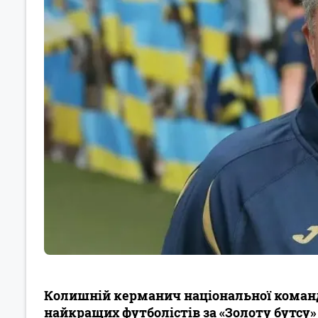
Колишній керманич національної коман
найкращих футболістів за «Золоту бутсу» 