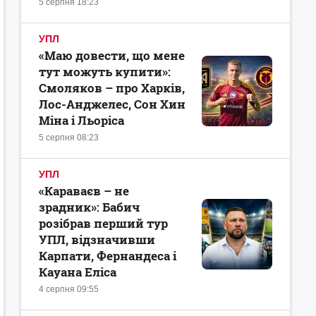
5 серпня 18:23
УПЛ
«Маю довести, що мене
тут можуть купити»:
Смоляков – про Харків,
Лос-Анджелес, Сон Хин
Міна і Льоріса
5 серпня 08:23
УПЛ
«Караваєв – не
зрадник»: Бабич
розібрав перший тур
УПЛ, відзначивши
Карпати, Фернандеса і
Кауана Еліса
4 серпня 09:55