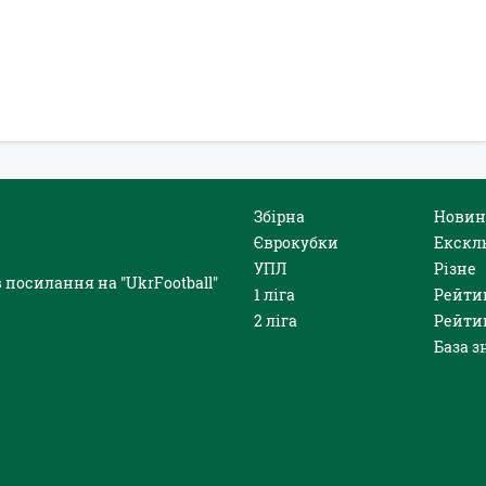
Збірна
Новин
Єврокубки
Екскл
УПЛ
Різне
 посилання на "UkrFootball"
1 ліга
Рейти
2 ліга
Рейти
База з