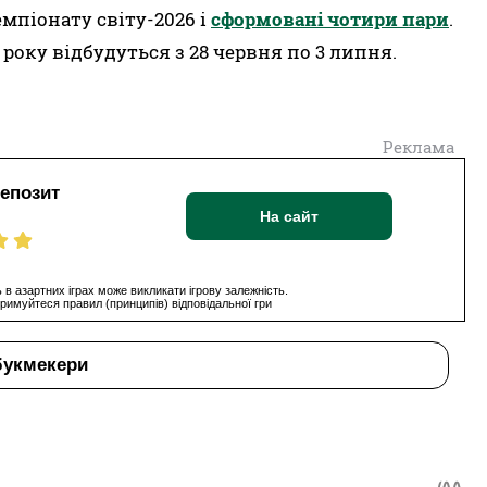
емпіонату світу-2026 і
сформовані чотири пари
.
 року відбудуться з 28 червня по 3 липня.
Реклама
депозит
На сайт
 в азартних іграх може викликати ігрову залежність.
римуйтеся правил (принципів) відповідальної гри
букмекери