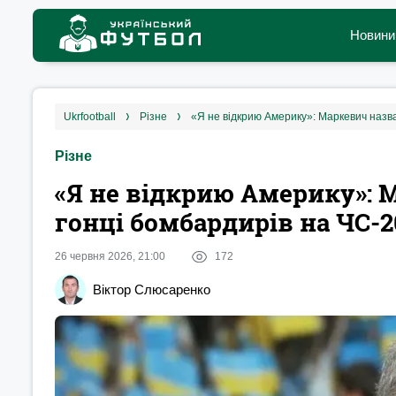
Новини
ukrfootball
різне
«‎Я не відкрию Америку»: Маркевич назв
Різне
«‎Я не відкрию Америку»: 
гонці бомбардирів на ЧС-2
26 червня 2026, 21:00
172
Віктор Слюсаренко