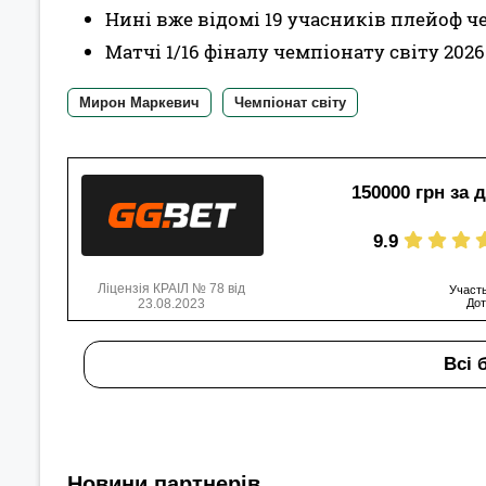
Нині вже відомі 19 учасників плейоф ч
Матчі 1/16 фіналу чемпіонату світу 2026
Мирон Маркевич
Чемпіонат світу
150000 грн за 
9.9
Ліцензія КРАІЛ № 78 від
Участь
23.08.2023
Дот
Всі 