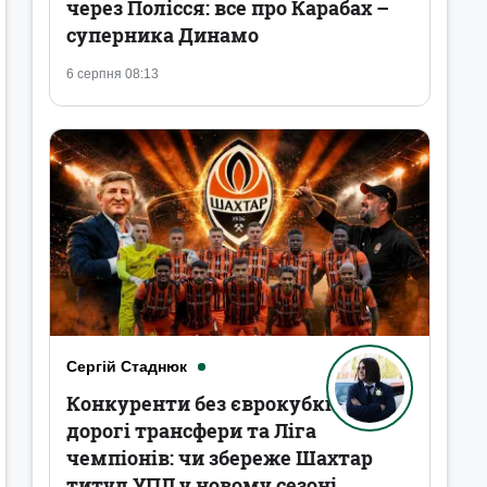
через Полісся: все про Карабах –
суперника Динамо
6 серпня 08:13
Сергій Стаднюк
Конкуренти без єврокубків,
дорогі трансфери та Ліга
чемпіонів: чи збереже Шахтар
титул УПЛ у новому сезоні