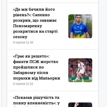
«Де ми бачили його
рівень?»: Саленко
розкрив, що заважає
Пономаренку
розкритися на старті
сезону
6 серпня 11:36
«Грає як решето»:
фанати ПСЖ жорстко
пройшлися по
Забарному після
поразки від Мальорки
6 серпня 11:32
«Показав рішучість та
повну впевненість»: у