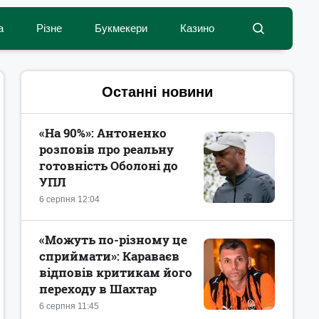
а
Різне
Букмекери
Казино
Останні новини
«На 90%»: Антоненко
розповів про реальну
готовність Оболоні до
УПЛ
6 серпня 12:04
«Можуть по-різному це
сприймати»: Караваєв
відповів критикам його
переходу в Шахтар
6 серпня 11:45