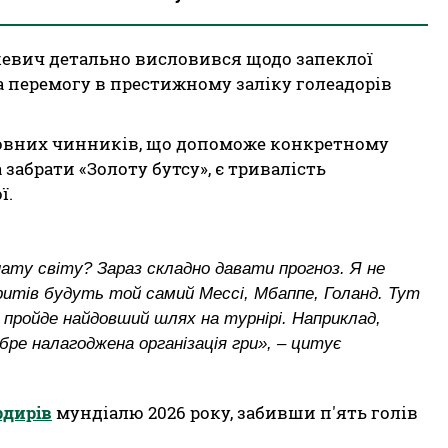
евич детально висловився щодо запеклої
а перемогу в престижному заліку голеадорів
оловних чинників, що допоможе конкретному
забрати «Золоту бутсу», є тривалість
ї.
ту світу? Зараз складно давати прогноз. Я не
ритів будуть той самий Мессі, Мбаппе, Голанд. Тут
 пройде найдовший шлях на турнірі. Наприклад,
ре налагоджена організація гри», – цитує
рдирів
мундіалю 2026 року, забивши п'ять голів