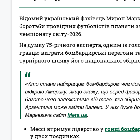
Відомий український фахівець Мирон Марк
боротьби провідних футболістів планети з
чемпіонату світу-2026.
На думку 75-річного експерта, одним із г
гравцю виграти бомбардирські перегони та 
турнірного шляху його національної збірно
«Хто стане найкращим бомбардиром чемпіона
відкрию Америку, якщо скажу, що серед фаво
багато чого залежатиме від того, яка збірна
Аргентина може зайти далеко. У них дуже доб
Маркевича сайт
Meta.ua
.
Мессі втримує лідерство у
гонці бомба
у двох поєдинках.