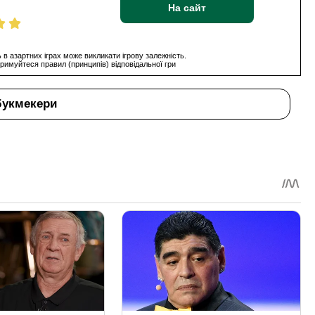
На сайт
 в азартних іграх може викликати ігрову залежність.
римуйтеся правил (принципів) відповідальної гри
букмекери