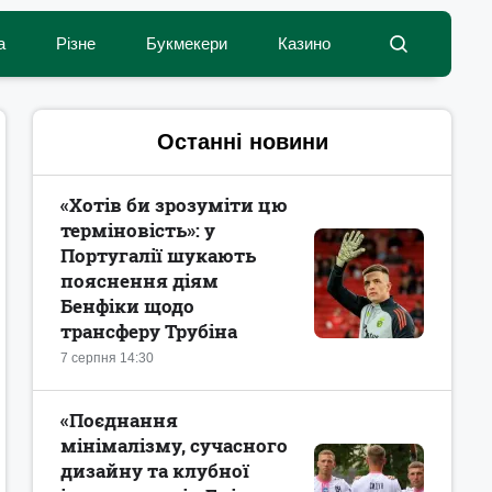
а
Різне
Букмекери
Казино
Останні новини
«Хотів би зрозуміти цю
терміновість»: у
Португалії шукають
пояснення діям
Бенфіки щодо
трансферу Трубіна
7 серпня 14:30
«Поєднання
мінімалізму, сучасного
дизайну та клубної