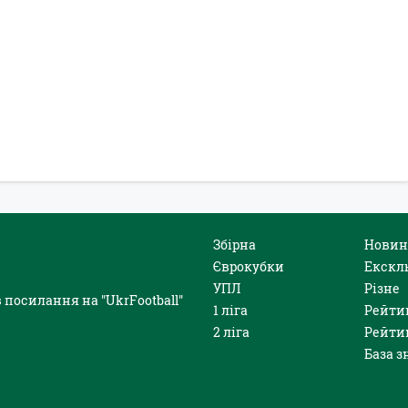
Збірна
Новин
Єврокубки
Екскл
УПЛ
Різне
 посилання на "UkrFootball"
1 ліга
Рейти
2 ліга
Рейти
База з