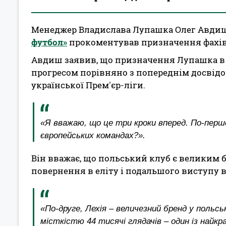
Менеджер Владислава Лупашка Олег Авди
футбол»
прокоментував призначення фахівц
Авдиш заявив, що призначення Лупашка в Ле
прогресом порівняно з попереднім досвідо
української Прем'єр-ліги.
«Я вважаю, що це три кроки вперед. По-перше
європейських командах?».
Він вважає, що польський клуб є великим 
повернення в еліту і подальшого виступу 
«По-друге, Лехія – величезний бренд у поль
місткістю 44 тисячі глядачів – один із найкр