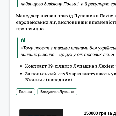
найвищого дивізіону Польщі, а й регулярно гр
Менеджер назвав прихід Лупашка в Лехію к
європейських ліг, висловивши впевненість
пропозицію.
«Тому проєкт з такими планами для українськ
нинішнє рішення – це рух у бік топових ліг. 
Контракт 39-річного Лупашка з Лехією 
За польський клуб зараз виступають ук
В'юнник (нападник).
Польща
Владислав Лупашко
150000 грн за 