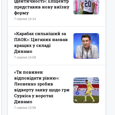
ідентичності»: Епіцентр
представив нову виїзну
форму
7 серпня 14:14
«Карабах сильніший за
ПАОК»: Циганик назвав
кращих у складі
Динамо
7 серпня 14:09
«Ти повинен
відповідати рівню»:
Леоненко зробив
відверту заяву щодо гри
Суркіса у воротах
Динамо
7 серпня 13:58