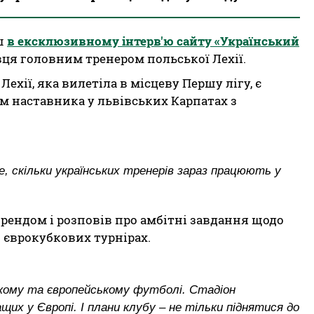
ш
в ексклюзивному інтерв'ю сайту «Український
я головним тренером польської Лехії.
хії, яка вилетіла в місцеву Першу лігу, є
м наставника у львівських Карпатах з
, скільки українських тренерів зараз працюють у
брендом і розповів про амбітні завдання щодо
в єврокубкових турнірах.
ському та європейському футболі. Стадіон
ащих у Європі. І плани клубу – не тільки піднятися до