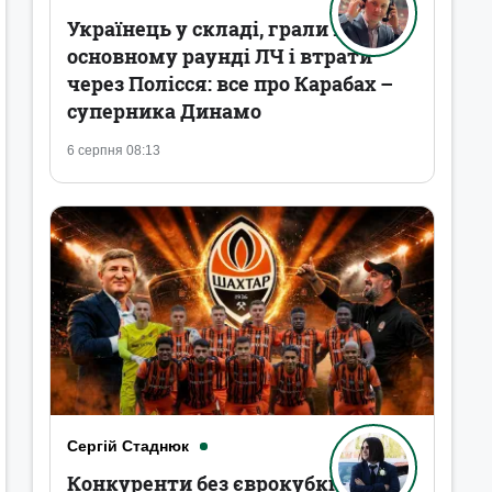
Українець у складі, грали в
основному раунді ЛЧ і втрати
через Полісся: все про Карабах –
суперника Динамо
6 серпня 08:13
Сергій Стаднюк
Конкуренти без єврокубків,