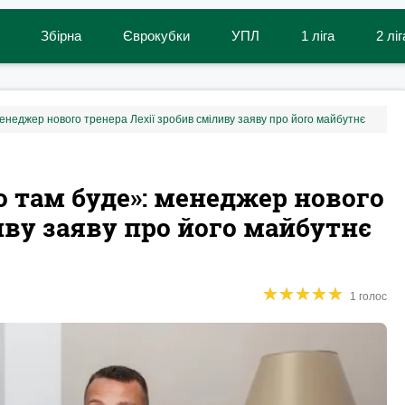
Збірна
Єврокубки
УПЛ
1 ліга
2 ліг
енеджер нового тренера Лехії зробив сміливу заяву про його майбутнє
 там буде»: менеджер нового
иву заяву про його майбутнє
★
★
★
★
★
★
★
★
★
★
1 голос