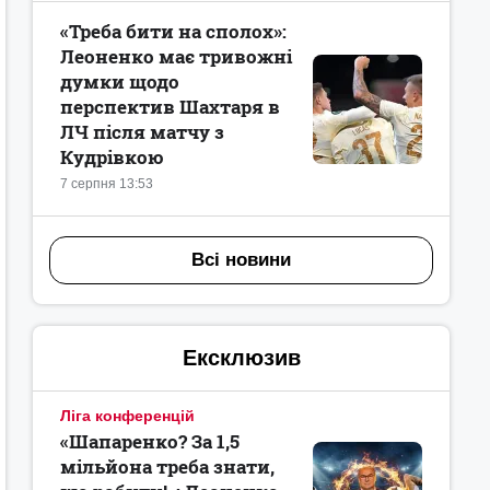
«Треба бити на сполох»:
Леоненко має тривожні
думки щодо
перспектив Шахтаря в
ЛЧ після матчу з
Кудрівкою
7 серпня 13:53
Всі новини
Ексклюзив
Ліга конференцій
«Шапаренко? За 1,5
мільйона треба знати,