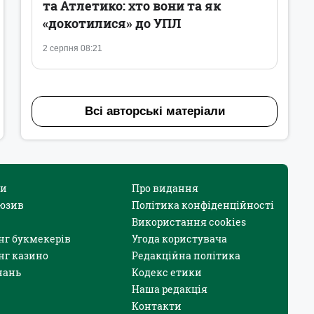
та Атлетико: хто вони та як
«докотилися» до УПЛ
2 серпня 08:21
Всі авторські матеріали
и
Про видання
юзив
Політика конфіденційності
Використання cookies
нг букмекерів
Угода користувача
нг казино
Редакційна політика
нань
Кодекс етики
Наша редакція
Контакти