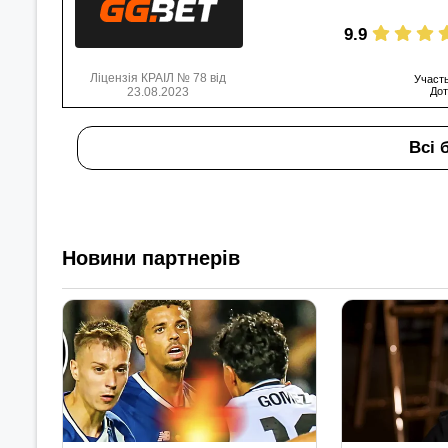
9.9
Ліцензія КРАІЛ № 78 від
Участь
23.08.2023
Дот
Всі 