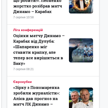
що робити!»: Леоненко
жорстко розібрав матч
Динамо – Карабах
7 серпня 10:58
Ліга конференцій
Оцінки матчу Динамо –
Карабах від Дулуба:
«Шапаренко міг
ставити крапку, але
тепер все вирішиться в
Баку»
7 серпня 08:21
Єврокубки
«Зірку з Пономаренка
зробили журналісти»:
Алієв дав прогноз на
матч ЛК Динамо –