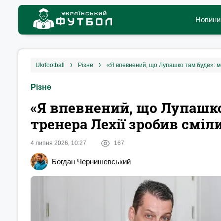
Новини
ukrfootball
різне
«Я впевнений, що Лупашко там буде»: м
Різне
«Я впевнений, що Лупашко
тренера Лехії зробив сміл
4 липня 2026, 10:27
167
Богдан Чернишевський