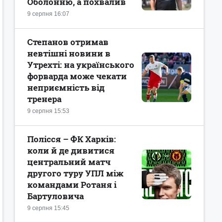
Оболонню, а похвалив
9 серпня 16:07
Степанов отримав
невтішні новини в
Утрехті: на українського
форварда може чекати
неприємність від
тренера
9 серпня 15:53
Полісся – ФК Харків:
коли й де дивитися
центральний матч
другого туру УПЛ між
командами Ротаня і
Бартуловича
9 серпня 15:45