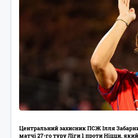
Центральний захисник ПСЖ Ілля Забарни
матчі 27-го туру Ліги 1 проти Ніцци, яки