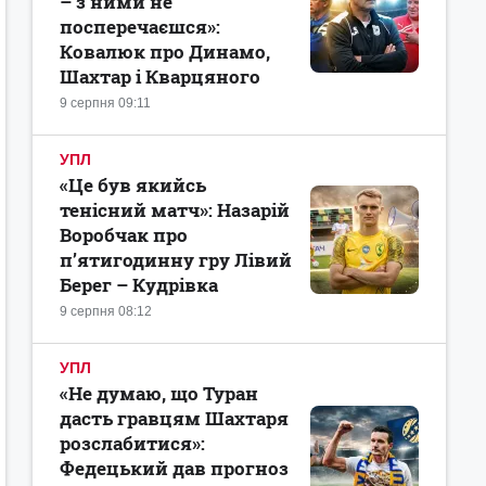
– з ними не
посперечаєшся»:
Ковалюк про Динамо,
Шахтар і Кварцяного
9 серпня 09:11
УПЛ
«Це був якийсь
тенісний матч»: Назарій
Воробчак про
п’ятигодинну гру Лівий
Берег – Кудрівка
9 серпня 08:12
УПЛ
«Не думаю, що Туран
дасть гравцям Шахтаря
розслабитися»:
Федецький дав прогноз