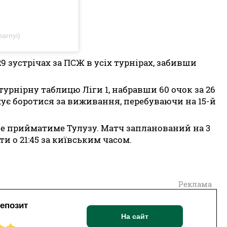
barnyi)
29 зустрічах за ПСЖ в усіх турнірах, забивши
турнірну таблицю Ліги 1, набравши 60 очок за 26
жує боротися за виживання, перебуваючи на 15-й
ке прийматиме Тулузу. Матч запланований на 3
и о 21:45 за київським часом.
Реклама
депозит
На сайт