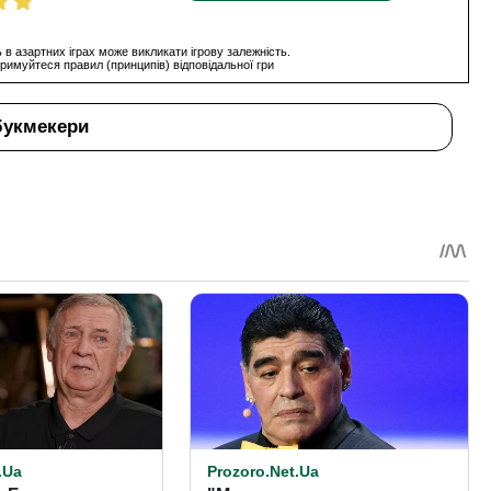
 в азартних іграх може викликати ігрову залежність.
римуйтеся правил (принципів) відповідальної гри
букмекери