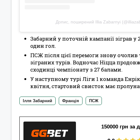
Допис, поширений Illia Zabarnyi (@illiaza
Забарний у поточній кампанії зіграв у 
один гол.
ПСЖ після цієї перемоги знову очолив 
зіграних турів. Водночас Ніцца продов
сходинці чемпіонату з 27 балами.
У наступному турі Ліги 1 команда Енрі
квітня, стартовий свисток має пролунат
Ілля Забарний
Франція
ПСЖ
150000 грн за 