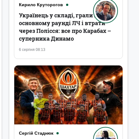
Кирило Круторогов
Українець у складі, грали в
основному раунді ЛЧ і втрати
через Полісся: все про Карабах –
суперника Динамо
6 серпня 08:13
Сергій Стаднюк