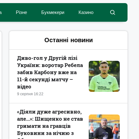
а
Різне
Букмекери
Казино
Останні новини
Диво-гол у Другій лізі
України: воротар Ребела
забив Карбону вже на
11-й секунді матчу –
відео
9 серпня 16:22
«Діяли дуже агресивно,
але...»: Шищенко не став
гримати на гравців
Буковини за нічию з