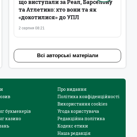
що виступали за Реал, Барселону
та Атлетико: хто вони та як
«докотилися» до УПЛ
2 серпня 08:21
Всі авторські матеріали
и
Про видання
юзив
Політика конфіденційності
Використання cookies
нг букмекерів
Угода користувача
нг казино
Редакційна політика
нань
Кодекс етики
Наша редакція