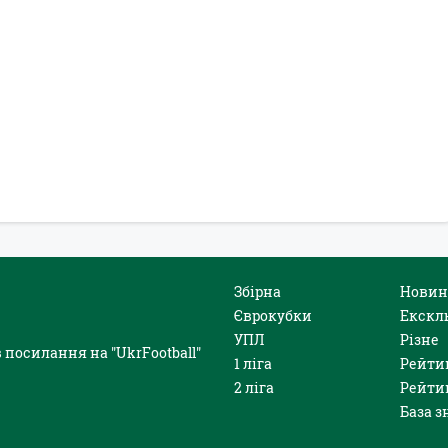
Збірна
Новин
Єврокубки
Екскл
УПЛ
Різне
 посилання на "UkrFootball"
1 ліга
Рейти
2 ліга
Рейти
База з