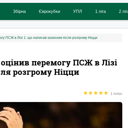
Збірна
Єврокубки
УПЛ
1 ліга
2 ліг
гу ПСЖ в Лізі 1: що написав захисник після розгрому Ніцци
 оцінив перемогу ПСЖ в Лізі
сля розгрому Ніцци
★
★
★
★
★
★
★
★
★
★
1 голос