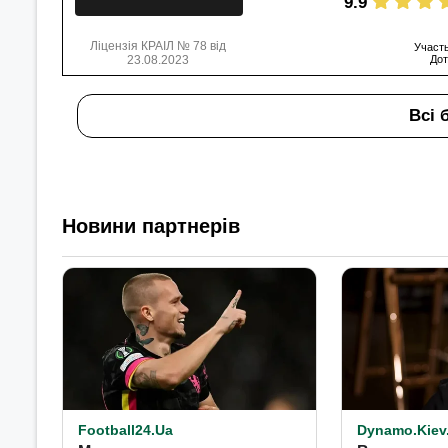
9.9
Ліцензія КРАІЛ № 78 від
Участь
23.08.2023
Дот
Всі 