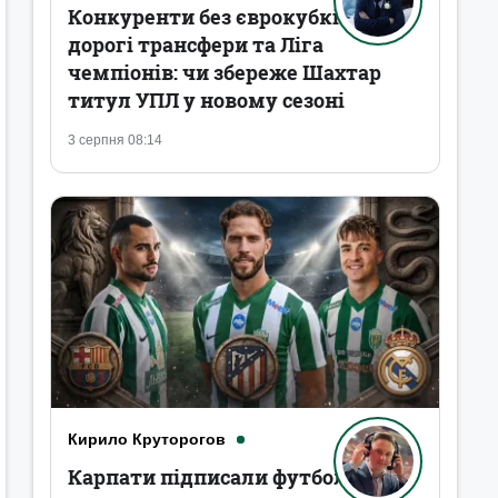
Конкуренти без єврокубків,
дорогі трансфери та Ліга
чемпіонів: чи збереже Шахтар
титул УПЛ у новому сезоні
3 серпня 08:14
Кирило Круторогов
Карпати підписали футболістів,