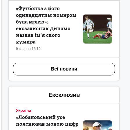
«Футболка з його
одинадцятим номером
була мрією»:
ексзахисник Динамо
назвав ім'я свого
кумира
9 серпня 15:19
Всі новини
Ексклюзив
Україна
«Лобановський усе
пояснював мовою цифр