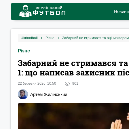
Новини
ukrfootball
різне
Забарний не стримався та оцінив перемо
Різне
Забарний не стримався та
1: що написав захисник пі
22 березня 2026, 10:50
901
Артем Жилінський