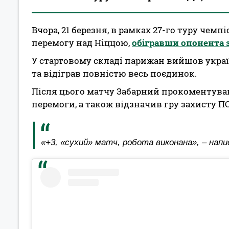
Вчора, 21 березня, в рамках 27-го туру чем
перемогу над Ніццою,
обігравши опонента з
У стартовому складі парижан вийшов укра
та відіграв повністю весь поєдинок.
Після цього матчу Забарний прокоментував
перемоги, а також відзначив гру захисту П
«+3, «сухий» матч, робота виконана», – напис