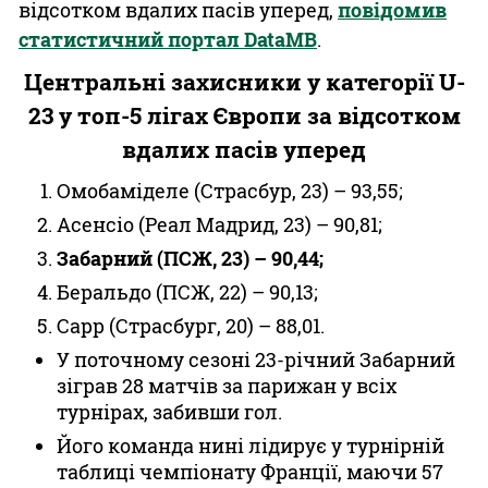
відсотком вдалих пасів уперед,
повідомив
статистичний портал DataMB
.
Центральні захисники у категорії U-
23 у топ-5 лігах Європи за відсотком
вдалих пасів уперед
Омобаміделе (Страсбур, 23) – 93,55;
Асенсіо (Реал Мадрид, 23) – 90,81;
Забарний (ПСЖ, 23) – 90,44;
Беральдо (ПСЖ, 22) – 90,13;
Сарр (Страсбург, 20) – 88,01.
У поточному сезоні 23-річний Забарний
зіграв 28 матчів за парижан у всіх
турнірах, забивши гол.
Його команда нині лідирує у турнірній
таблиці чемпіонату Франції, маючи 57