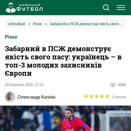
Новини
ukrfootball
різне
Забарний в ПСЖ демонструє якість свого пасу: українець – в топ-3 молодих захисників Європи
Різне
Збірна
Забарний в ПСЖ демонструє
Єврокубки
якість свого пасу: українець – в
топ-3 молодих захисників
УПЛ
Європи
1 ліга
20 березня 2026, 17:21
4896
★
★
★
★
★
★
★
★
★
★
Олександр Калінін
2 голоси
2 ліга
Різне
Букмекери