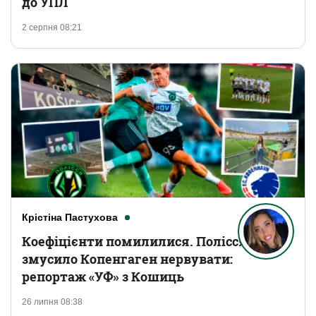
до УПЛ
2 серпня 08:21
Крістіна Пастухова
Коефіцієнти помилилися. Полісся
змусило Копенгаген нервувати:
репортаж «УФ» з Кошиць
26 липня 08:38