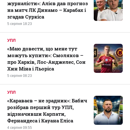
журналісти»: Алієв дав прогноз
на матч ЛК Динамо – Карабах і
згадав Суркіса
5 серпня 18:23
УПЛ
«Маю довести, що мене тут
можуть купити»: Смоляков –
про Харків, Лос-Анджелес, Сон
Хин Міна і Льоріса
5 серпня 08:23
УПЛ
«Караваєв – не зрадник»: Бабич
розібрав перший тур УПЛ,
відзначивши Карпати,
Фернандеса і Кауана Еліса
4 серпня 09:55