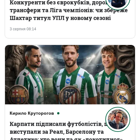
Конкуренти без єврокубків, дорогі
трансфери та Ліга чемпіонів: чи збереже
Шахтар титул УПЛ у новому сезоні
3 серпня 08:14
Кирило Круторогов
Карпати підписали футболістів, що
виступали за Реал, Барселону та
Атлетико: хто вони та як «докотилися»