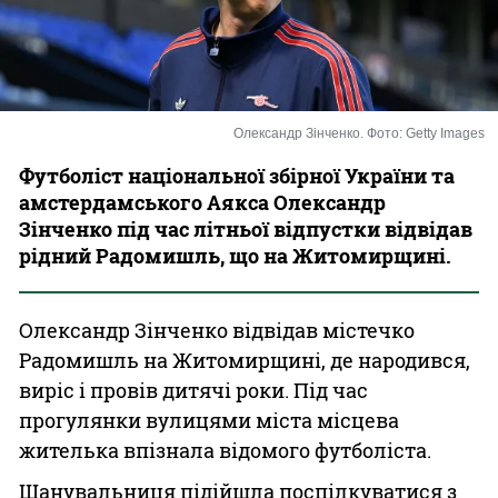
Казино
Олександр Зінченко. Фото: Getty Images
Футболіст національної збірної України та
амстердамського Аякса Олександр
Зінченко під час літньої відпустки відвідав
рідний Радомишль, що на Житомирщині.
Олександр Зінченко відвідав містечко
Радомишль на Житомирщині, де народився,
виріс і провів дитячі роки. Під час
прогулянки вулицями міста місцева
жителька впізнала відомого футболіста.
Шанувальниця підійшла поспілкуватися з