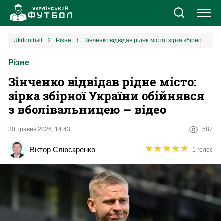
Новини
ukrfootball
різне
Зінченко відвідав рідне місто: зірка збірної України обійнявся з вболівальницею – відео
Різне
Збірна
Зінченко відвідав рідне місто:
Єврокубки
зірка збірної України обійнявся
з вболівальницею – відео
УПЛ
30 травня 2026, 14:43
587
1 ліга
★
★
★
★
★
★
★
★
★
★
Віктор Слюсаренко
1 голос
2 ліга
Різне
Букмекери