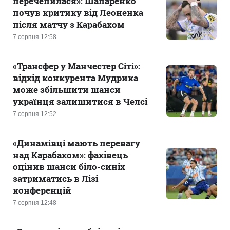
перечепилася»: Шапаренко
почув критику від Леоненка
після матчу з Карабахом
7 серпня 12:58
«Трансфер у Манчестер Сіті»:
відхід конкурента Мудрика
може збільшити шанси
українця залишитися в Челсі
7 серпня 12:52
«Динамівці мають перевагу
над Карабахом»: фахівець
оцінив шанси біло-синіх
затриматись в Лізі
конференцій
7 серпня 12:48