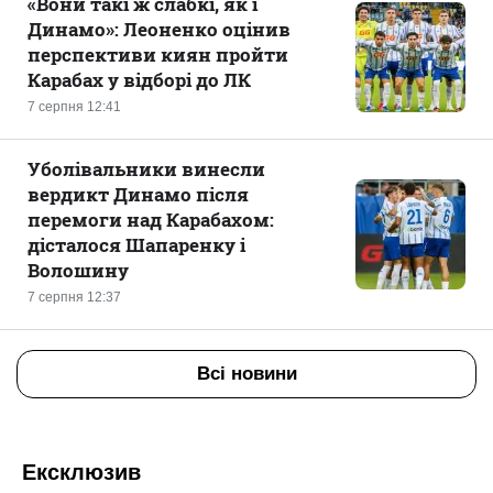
«Вони такі ж слабкі, як і
Динамо»: Леоненко оцінив
перспективи киян пройти
Карабах у відборі до ЛК
7 серпня 12:41
Уболівальники винесли
вердикт Динамо після
перемоги над Карабахом:
дісталося Шапаренку і
Волошину
7 серпня 12:37
Всі новини
Ексклюзив