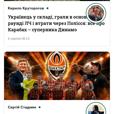
Кирило Круторогов
Українець у складі, грали в основному
раунді ЛЧ і втрати через Полісся: все про
Карабах – суперника Динамо
6 серпня 08:13
Сергій Стаднюк