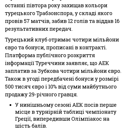
останні півтора року захищав кольори
турецького Трабзонспора, у складі якого
провів 57 матчів, забив 12 голів та віддав 16
результативних передач.
Турецький клуб отримає чотири мільйони
євро та бонуси, прописані в контракті.
Платформа публічного розкриття
інформації Туреччини заявляє, що АЕК
заплатив за Зубкова чотири мільйони євро.
Також в угоді передбачені бонуси у розмірі
500 тисяч євро і 10% від суми майбутнього
продажу 29-річного гравця.
У нинішньому сезоні АЕК посів перше
місце в турнірній таблиці чемпіонату
Греції, випередивши Олімпіакос на
шість балів.