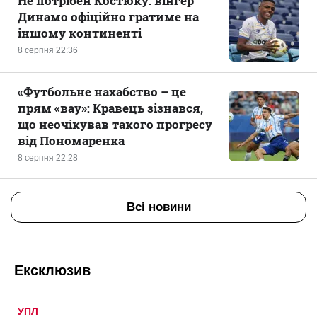
Не потрібен Костюку: вінгер
Динамо офіційно гратиме на
іншому континенті
8 серпня 22:36
«Футбольне нахабство – це
прям «вау»: Кравець зізнався,
що неочікував такого прогресу
від Пономаренка
8 серпня 22:28
Всі новини
Ексклюзив
УПЛ