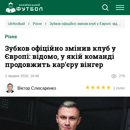
Новини
ukrfootball
різне
Зубков офіційно змінив клуб у Європі: відомо, у якій команді продовжить кар’єру вінгер
Різне
Збірна
Зубков офіційно змінив клуб у
Єврокубки
Європі: відомо, у якій команді
продовжить кар’єру вінгер
УПЛ
3 червня 2026, 16:46
276
1 ліга
★
★
★
★
★
★
★
★
★
★
Віктор Слюсаренко
1 голос
2 ліга
Різне
Букмекери