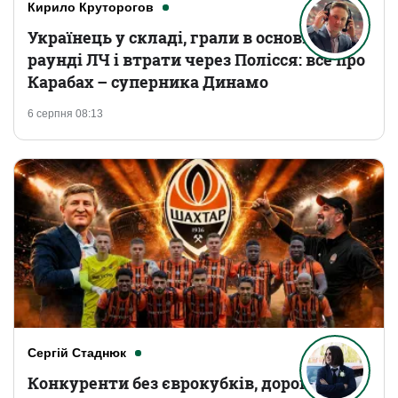
Кирило Круторогов
Українець у складі, грали в основному
раунді ЛЧ і втрати через Полісся: все про
Карабах – суперника Динамо
6 серпня 08:13
Сергій Стаднюк
Конкуренти без єврокубків, дорогі