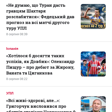
«Не думаю, що Туран дасть
гравцям Шахтаря
розслабитися»: Федецький дав
прогноз на всі матчі другого
туру УПЛ
8 серпня 08:39
Іспанія
«Хотілося б досягти таких
успіхів, як Довбик»: Олександр
Пищур – про дебют за Жирону,
Ваната та Циганкова
8 серпня 08:22
УПЛ
«Всі живі-здорові, але...»:
Григорчук висловився про
обстріл стадіону Чорноморця й