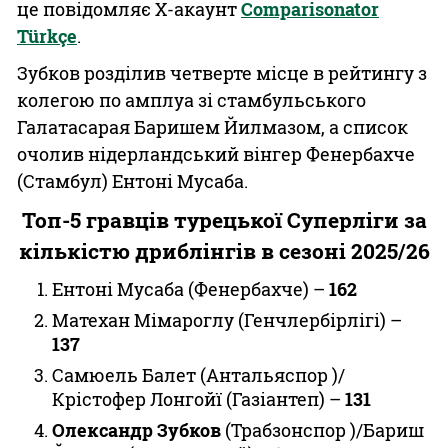
це повідомляє Х-акаунт
Comparisonator
Türkçe
.
Зубков розділив четверте місце в рейтингу з
колегою по амплуа зі стамбульського
Галатасарая Баришем Йилмазом, а список
очолив нідерландський вінгер Фенербахче
(Стамбул) Ентоні Мусаба.
Топ-5 гравців турецької Суперліги за
кількістю дриблінгів в сезоні 2025/26
Ентоні Мусаба (Фенербахче) –
162
Матехан Мімароглу (Генчлербірлігі) –
137
Самюель Балет (Антальяспор )/
Крістофер Лонгойї (Газіантеп) –
131
Олександр Зубков
(Трабзонспор )/Бариш