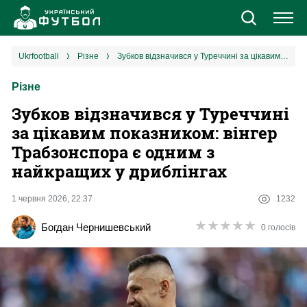
Новини
ukrfootball
різне
Зубков відзначився у Туреччині за цікавим показником: вінгер Трабзонспора є одним з найкращих у дриблінгах
Різне
Збірна
Зубков відзначився у Туреччині
Єврокубки
за цікавим показником: вінгер
Трабзонспора є одним з
УПЛ
найкращих у дриблінгах
1 ліга
1 червня 2026, 22:37
1232
★
★
★
★
★
★
★
★
★
★
Богдан Чернишевський
0 голосів
2 ліга
Різне
Букмекери