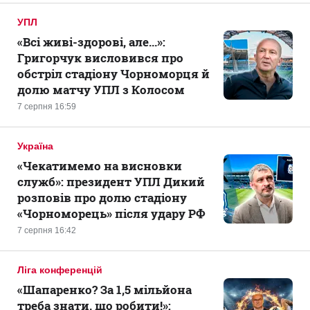
УПЛ
«Всі живі-здорові, але...»:
Григорчук висловився про
обстріл стадіону Чорноморця й
долю матчу УПЛ з Колосом
7 серпня 16:59
Україна
«Чекатимемо на висновки
служб»: президент УПЛ Дикий
розповів про долю стадіону
«Чорноморець» після удару РФ
7 серпня 16:42
Ліга конференцій
«Шапаренко? За 1,5 мільйона
треба знати, що робити!»: