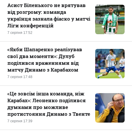
Асист Біленького не врятував
від розгрому: команда
українця зазнала фіаско у матчі
Ліги конференцій
7 серпня 17:52
«Якби Шапаренко реалізував
свої два моменти»: Дулуб
поділився враженнями від
матчу Динамо з Карабахом
7 серпня 17:48
«Це зовсім інша команда, ніж
Карабах»: Леоненко поділився
думками про можливе
протистояння Динамо з Твенте
7 серпня 17:39