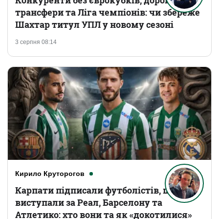
Конкуренти без єврокубків, дорогі
трансфери та Ліга чемпіонів: чи збереже
Шахтар титул УПЛ у новому сезоні
3 серпня 08:14
Кирило Круторогов
Карпати підписали футболістів, що
виступали за Реал, Барселону та
Атлетико: хто вони та як «докотилися»