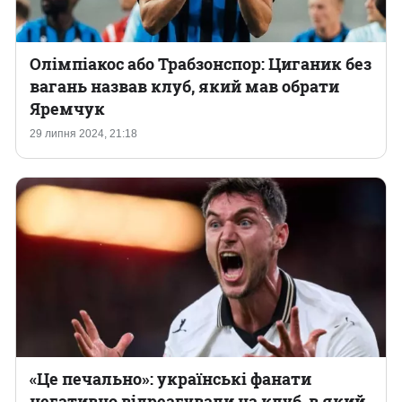
Олімпіакос або Трабзонспор: Циганик без
вагань назвав клуб, який мав обрати
Яремчук
29 липня 2024, 21:18
«Це печально»: українські фанати
негативно відреагували на клуб, в який