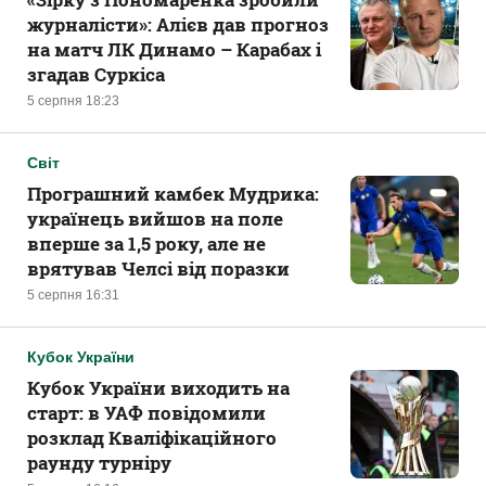
журналісти»: Алієв дав прогноз
на матч ЛК Динамо – Карабах і
згадав Суркіса
5 серпня 18:23
Світ
Програшний камбек Мудрика:
українець вийшов на поле
вперше за 1,5 року, але не
врятував Челсі від поразки
5 серпня 16:31
Кубок України
Кубок України виходить на
старт: в УАФ повідомили
розклад Кваліфікаційного
раунду турніру