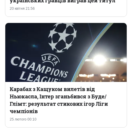
українських гравців виграв цей титул
20 квітня 21:56
Казино
Карабах з Кащуком вилетів від
Ньюкасла, Інтер зганьбився з Буде/
Глімт: результат стикових ігор Ліги
чемпіонів
25 лютого 00:10