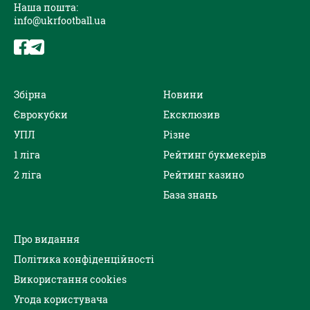
Наша пошта:
info@ukrfootball.ua
Збірна
Новини
Єврокубки
Ексклюзив
УПЛ
Різне
1 ліга
Рейтинг букмекерів
2 ліга
Рейтинг казино
База знань
Про видання
Політика конфіденційності
Використання cookies
Угода користувача