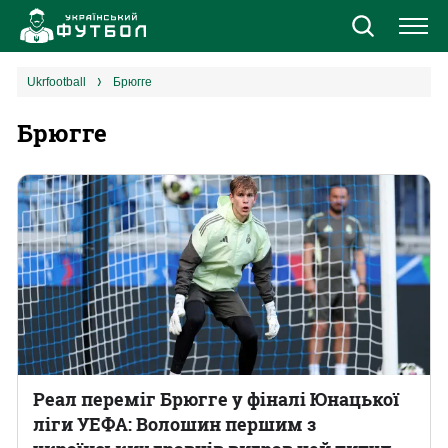
Новини
ukrfootball
Брюгге
Брюгге
Збірна
Єврокубки
УПЛ
1 ліга
2 ліга
Різне
Реал переміг Брюгге у фіналі Юнацької
ліги УЕФА: Волошин першим з
Букмекери