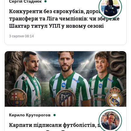
Сергій Стаднюк
Конкуренти без єврокубків, дорогі
трансфери та Ліга чемпіонів: чи збереже
Шахтар титул УПЛ у новому сезоні
3 серпня 08:14
Кирило Круторогов
Карпати підписали футболістів, що