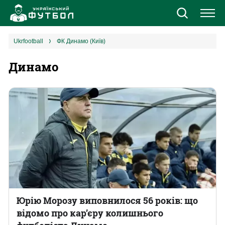
Новини
ukrfootball
ФК Динамо (Київ)
Динамо
Збірна
Єврокубки
УПЛ
1 ліга
2 ліга
Різне
Юрію Морозу виповнилося 56 років: що
відомо про кар’єру колишнього
Букмекери