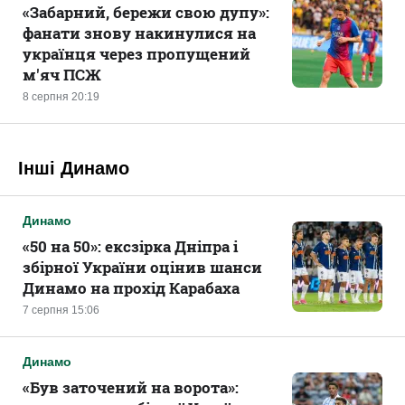
«Забарний, бережи свою дупу»:
фанати знову накинулися на
українця через пропущений
м'яч ПСЖ
8 серпня 20:19
Інші Динамо
Динамо
«50 на 50»: ексзірка Дніпра і
збірної України оцінив шанси
Динамо на прохід Карабаха
7 серпня 15:06
Динамо
«Був заточений на ворота»: