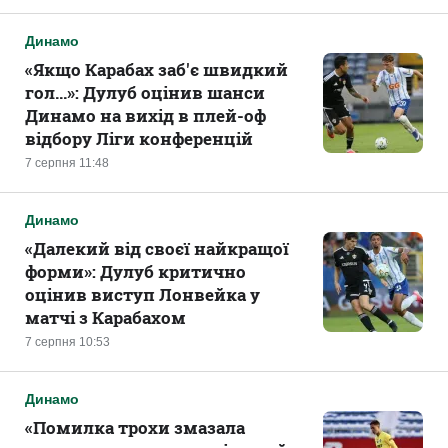
Динамо
«Якщо Карабах заб'є швидкий
гол...»: Дулуб оцінив шанси
Динамо на вихід в плей-оф
відбору Ліги конференцій
7 серпня 11:48
Динамо
«Далекий від своєї найкращої
форми»: Дулуб критично
оцінив виступ Лонвейка у
матчі з Карабахом
7 серпня 10:53
Динамо
«Помилка трохи змазала