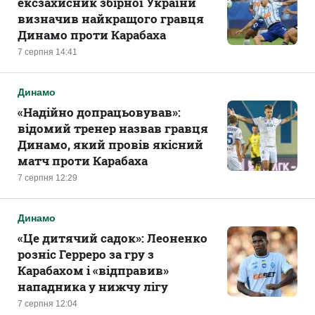
ексзахисник збірної України
визначив найкращого гравця
Динамо проти Карабаха
7 серпня 14:41
Динамо
«Надійно допрацьовував»:
відомий тренер назвав гравця
Динамо, який провів якісний
матч проти Карабаха
7 серпня 12:29
Динамо
«Це дитячий садок»: Леоненко
розніс Герреро за гру з
Карабахом і «відправив»
нападника у нижчу лігу
7 серпня 12:04