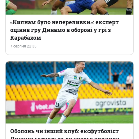
«Киянам було непереливки»: експерт
оцінив гру Динамо в обороні у грі з
Карабахом
7 серпня 22:33
Оболонь чи інший клуб: ексфутболіст
Динамо готується до нового виклику