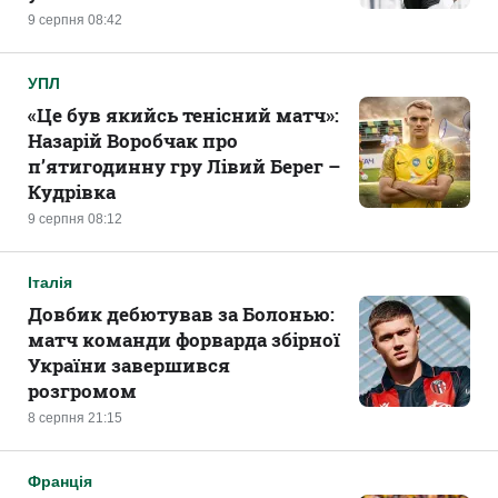
9 серпня 08:42
УПЛ
«Це був якийсь тенісний матч»:
Назарій Воробчак про
п’ятигодинну гру Лівий Берег –
Кудрівка
9 серпня 08:12
Італія
Довбик дебютував за Болонью:
матч команди форварда збірної
України завершився
розгромом
8 серпня 21:15
Франція