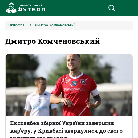
Новини
ukrfootball
Дмитро Хомченовський
Дмитро Хомченовський
Збірна
Єврокубки
УПЛ
1 ліга
2 ліга
Різне
Ексхавбек збірної України завершив
кар'єру: у Кривбасі звернулися до свого
Букмекери