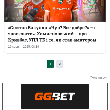
«Спитав Вакулка: «Чув? Все добре?» – і
знов спати»: Хомченовський – про
Кривбас, УПЛ ТБ і те, як став аматором
20 серпня 2025, 08:19
1
2
Реклама