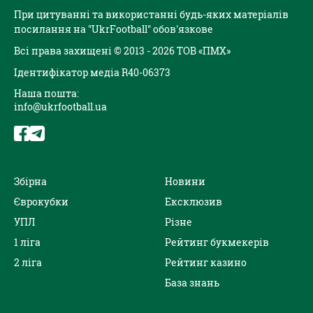
При цитуванні та використанні будь-яких матеріалів
посилання на "UkrFootball" обов'язкове
Всі права захищені © 2013 - 2026 ТОВ «ПМХ»
Ідентифікатор медіа R40-06373
Наша пошта:
info@ukrfootball.ua
Збірна
Новини
Єврокубки
Ексклюзив
УПЛ
Різне
1 ліга
Рейтинг букмекерів
2 ліга
Рейтинг казино
База знань