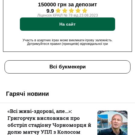
150000 грн за депозит
9.9
Ліцензія КРАІЛ № 78 від 23.08.2023
На сайт
Участь в азартних іграх може викликати ігрову залежність.
Дотримуйтеся правил (принципів) відповідальної гри
Всі букмекери
Гарячі новини
«Всі живі-здорові, але...»:
Григорчук висловився про
обстріл стадіону Чорноморця й
долю матчу УПЛ з Колосом