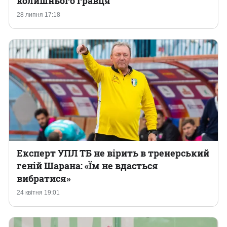
колишнього гравця
28 липня 17:18
Казино
Експерт УПЛ ТБ не вірить в тренерський
геній Шарана: «Їм не вдасться
вибратися»
24 квітня 19:01