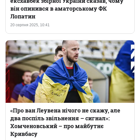
ексхавбек збірної України сказав, чому
він опинився в аматорському ФК
Лопатин
20 серпня 2025, 10:41
«Про ван Леувена нічого не скажу, але
два поспіль звільнення – сигнал»:
Хомченовський – про майбутнє
Кривбасу