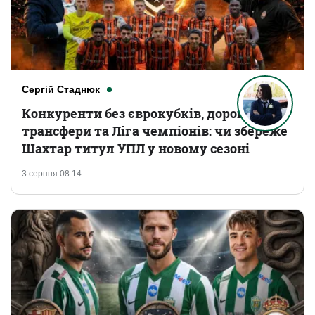
Сергій Стаднюк
Конкуренти без єврокубків, дорогі
трансфери та Ліга чемпіонів: чи збереже
Шахтар титул УПЛ у новому сезоні
3 серпня 08:14