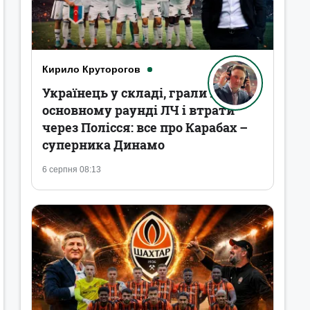
Кирило Круторогов
Українець у складі, грали в
основному раунді ЛЧ і втрати
через Полісся: все про Карабах –
суперника Динамо
6 серпня 08:13