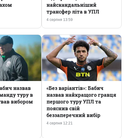
бахом
найскандальніший
трансфер літа в УПЛ
4 серпня 13:59
абич назвав
«Без варіантів»: Бабич
манду туру в
назвав найкращого гравця
ував вибором
першого туру УПЛ та
пояснив свій
беззаперечний вибір
4 серпня 12:21