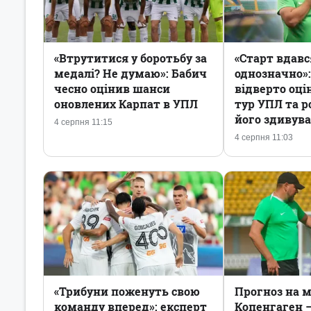
«Втрутитися у боротьбу за
«Старт вдавс
медалі? Не думаю»: Бабич
однозначно»:
чесно оцінив шанси
відверто оц
оновлених Карпат в УПЛ
тур УПЛ та р
його здивува
4 серпня 11:15
4 серпня 11:03
«Трибуни поженуть свою
Прогноз на 
команду вперед»: експерт
Копенгаген – 