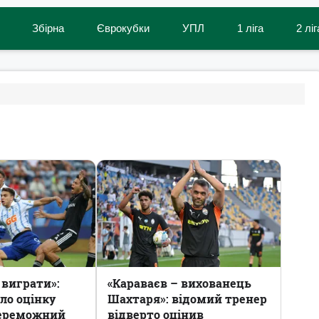
Збірна
Єврокубки
УПЛ
1 ліга
2 ліг
 виграти»:
«Караваєв – вихованець
ло оцінку
Шахтаря»: відомий тренер
переможний
відверто оцінив