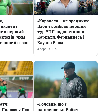
я,
«Караваєв – не зрадник»:
 експерт
Бабич розібрав перший
інив перший
тур УПЛ, відзначивши
озповів, чим
Карпати, Фернандеса і
в новий сезон
Кауана Еліса
4 серпня 09:55
матч
«Головне, що є
Полісся у Лізі
націленість»: Бабич