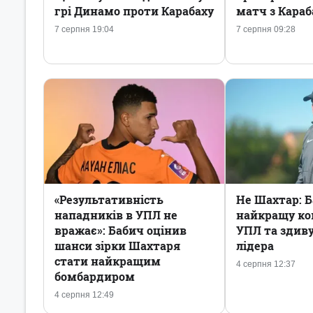
грі Динамо проти Карабаху
матч з Кара
7 серпня 19:04
7 серпня 09:28
«Результативність
Не Шахтар: Б
нападників в УПЛ не
найкращу ко
вражає»: Бабич оцінив
УПЛ та здив
шанси зірки Шахтаря
лідера
стати найкращим
4 серпня 12:37
бомбардиром
4 серпня 12:49