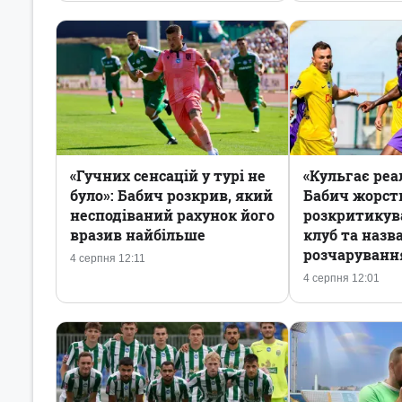
«Гучних сенсацій у турі не
«Кульгає реал
було»: Бабич розкрив, який
Бабич жорст
несподіваний рахунок його
розкритикув
вразив найбільше
клуб та назв
розчаруванн
4 серпня 12:11
4 серпня 12:01