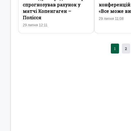
спрогнозував рахунок у
конференцій 
матчі Копенгаген –
«Все може в
Полісся
29 липня 11:08
29 липня 12:11
1
2