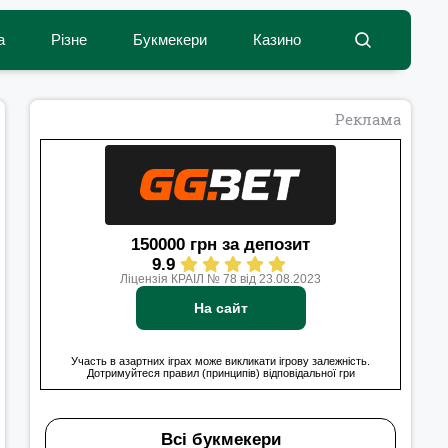
а
Різне
Букмекери
Казино
Реклама
150000 грн за депозит
9.9
Ліцензія КРАІЛ № 78 від 23.08.2023
На сайт
Участь в азартних іграх може викликати ігрову залежність.
Дотримуйтеся правил (принципів) відповідальної гри
Всі букмекери