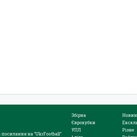
Збірна
Новин
Єврокубки
Екскл
УПЛ
Різне
 посилання на "UkrFootball"