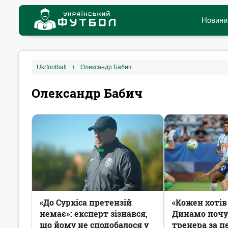
Новини
ukrfootball
Олександр Бабич
Олександр Бабич
«До Суркіса претензій
«Кожен хотів
немає»: експерт зізнався,
Динамо почу
що йому не сподобалося у
тренера за 