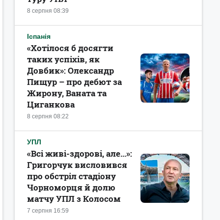
8 серпня 08:39
Іспанія
«Хотілося б досягти
таких успіхів, як
Довбик»: Олександр
Пищур – про дебют за
Жирону, Ваната та
Циганкова
8 серпня 08:22
УПЛ
«Всі живі-здорові, але...»:
Григорчук висловився
про обстріл стадіону
Чорноморця й долю
матчу УПЛ з Колосом
7 серпня 16:59