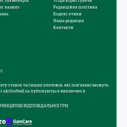
нг букмекерів
Угода користувача
нг казино
Редакційна політика
нань
Кодекс етики
Наша редакція
Контакти
+)
плату ставок та/інших платежів, які пов’язані/можуть
і ukrfootball.ua публікуються виключно в
РИНЦИПІВ) ВІДПОВІДАЛЬНОЇ ГРИ.