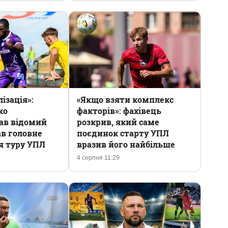
ізація»:
«Якщо взяти комплекс
ко
факторів»: фахівець
ав відомий
розкрив, який саме
ав головне
поєдинок старту УПЛ
я туру УПЛ
вразив його найбільше
4 серпня 11:29