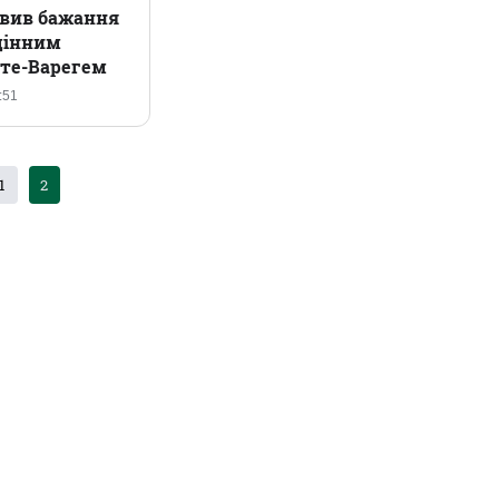
вив бажання
цінним
те-Варегем
:51
1
2