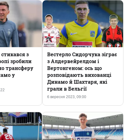
 стикався з
Вестерло Сидорчука зіграє
ропі зробили
з Алдервейрелдом і
но трансферу
Вертонгеном: ось що
намо у
розповідають вихованці
Динамо й Шахтаря, які
грали в Бельгії
:22
6 вересня 2023, 09:00