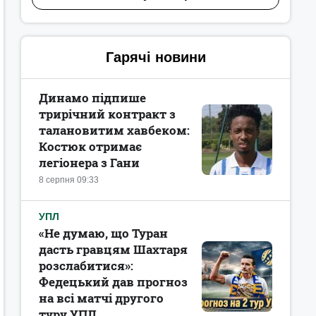
Гарячі новини
Динамо підпише
трирічний контракт з
талановитим хавбеком:
Костюк отримає
легіонера з Гани
8 серпня 09:33
УПЛ
«Не думаю, що Туран
дасть гравцям Шахтаря
розслабитися»:
Федецький дав прогноз
на всі матчі другого
туру УПЛ