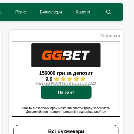
а
Різне
Букмекери
Казино
Реклама
150000 грн за депозит
9.9
Ліцензія КРАІЛ № 78 від 23.08.2023
На сайт
Участь в азартних іграх може викликати ігрову залежність.
Дотримуйтеся правил (принципів) відповідальної гри
Всі букмекери