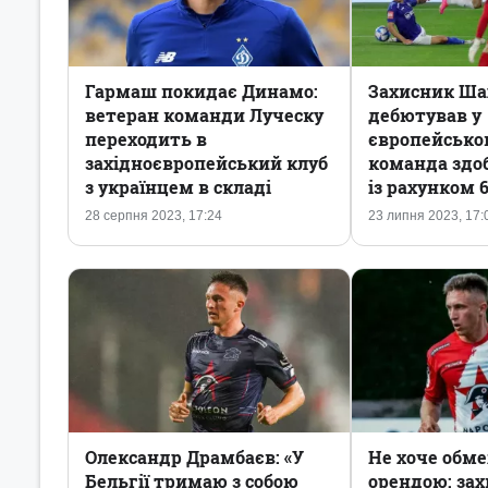
Гармаш покидає Динамо:
Захисник Ша
ветеран команди Луческу
дебютував у
переходить в
європейськом
західноєвропейський клуб
команда здо
з українцем в складі
із рахунком 6
28 серпня 2023, 17:24
23 липня 2023, 17:
Олександр Драмбаєв: «У
Не хоче обм
Бельгії тримаю з собою
орендою: за