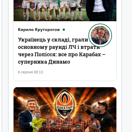
Кирило Круторогов
Українець у складі, грали в
основному раунді ЛЧ і втрати
через Полісся: все про Карабах –
суперника Динамо
6 серпня 08:13