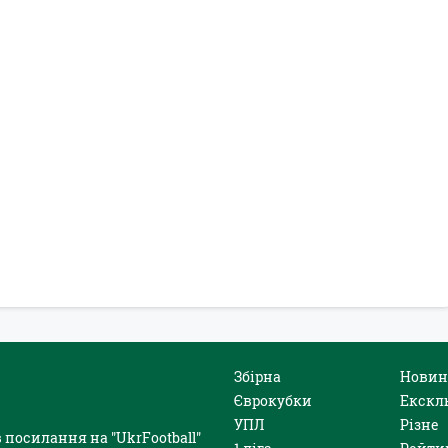
Збірна
Новин
Єврокубки
Екскл
УПЛ
Різне
 посилання на "UkrFootball"