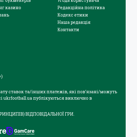
нг букмекерів
Угода користувача
нг казино
Редакційна політика
нань
Кодекс етики
Наша редакція
Контакти
+)
плату ставок та/інших платежів, які пов’язані/можуть
і ukrfootball.ua публікуються виключно в
РИНЦИПІВ) ВІДПОВІДАЛЬНОЇ ГРИ.