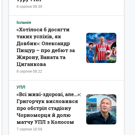
8 серпня 08:39
Іспанія
«Хотілося б досягти
таких успіхів, як
Довбик»: Олександр
Пищур – про дебют за
Жирону, Ваната та
Циганкова
8 серпня 08:22
УПЛ
«Всі живі-здорові, але...»:
Григорчук висловився
про обстріл стадіону
Чорноморця й долю
матчу УПЛ з Колосом
7 серпня 16:59