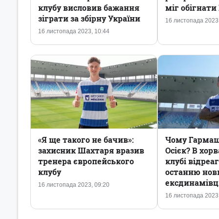
клубу висловив бажання
міг обігнат
зіграти за збірну України
16 листопада 2023,
16 листопада 2023, 10:44
«Я ще такого не бачив»:
Чому Гармаш 
захисник Шахтаря вразив
Осієк? В хор
тренера європейського
клубі відреа
клубу
останню нов
ексдинамівц
16 листопада 2023, 09:20
16 листопада 2023,