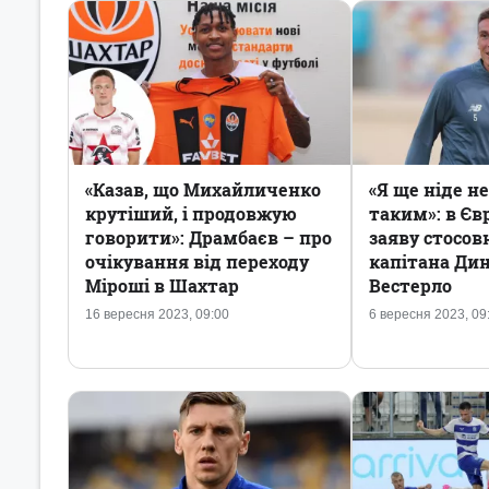
«Казав, що Михайличенко
«Я ще ніде не
крутіший, і продовжую
таким»: в Єв
говорити»: Драмбаєв – про
заяву стосов
очікування від переходу
капітана Ди
Міроші в Шахтар
Вестерло
16 вересня 2023, 09:00
6 вересня 2023, 09