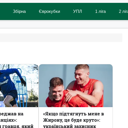
Збірна
Єврокубки
УПЛ
1 ліга
2 ліг
ереджав на
«Якщо підтягнуть мене в
нціях»:
Жирону, це буде круто»:
я гравця, який
український захисник