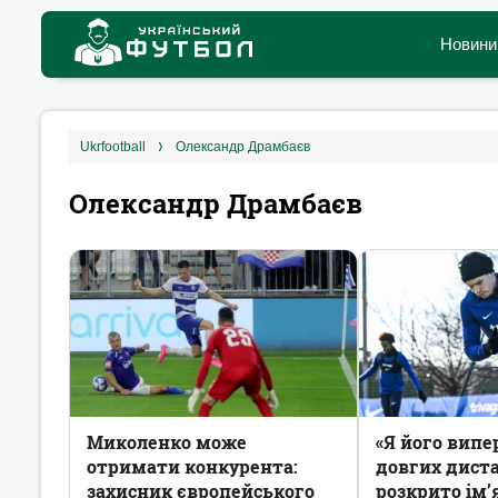
Новини
ukrfootball
Олександр Драмбаєв
Олександр Драмбаєв
Миколенко може
«Я його вип
отримати конкурента:
довгих диста
захисник європейського
розкрито ім’