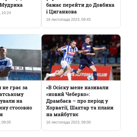
и Мудрика
бажає перейти до Довбика
і Циганкова
 10:24
16 листопада 2023, 09:45
не грає за
«В Осієку мене називали
ватському
«новий Чеберко»:
гували на
Драмбаєв – про період у
ину стосовно
Хорватії, Шахтар та плани
я
на майбутнє
 09:05
16 листопада 2023, 09:00