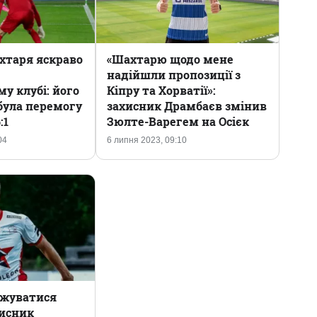
хтаря яскраво
«Шахтарю щодо мене
надійшли пропозиції з
у клубі: його
Кіпру та Хорватії»:
була перемогу
захисник Драмбаєв змінив
:1
Зюлте-Варегем на Осієк
04
6 липня 2023, 09:10
ежуватися
хисник