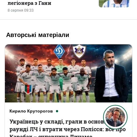
легіонера з Гани
8 серпня 09:33
Авторські матеріали
Кирило Круторогов
Українець у складі, грали в основному
раунді ЛЧ і втрати через Полісся: все про
Карабах – суперника Динамо