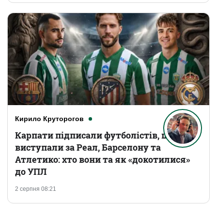
Кирило Круторогов
Карпати підписали футболістів, що
виступали за Реал, Барселону та
Атлетико: хто вони та як «докотилися»
до УПЛ
2 серпня 08:21