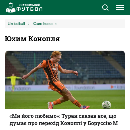
Новини
ukrfootball
Юхим Конопля
Юхим Конопля
Збірна
Єврокубки
УПЛ
1 ліга
2 ліга
Різне
«Ми його любимо»: Туран сказав все, що
думає про перехід Коноплі у Боруссію М
Букмекери