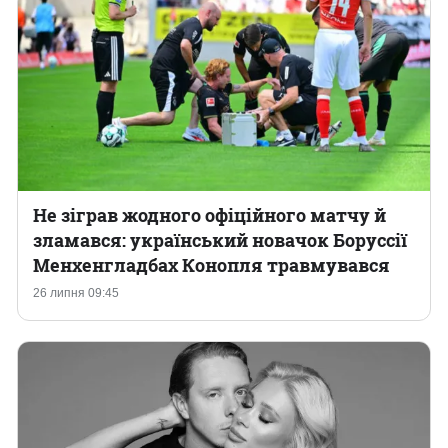
Не зіграв жодного офіційного матчу й
зламався: український новачок Боруссії
Менхенгладбах Конопля травмувався
26 липня 09:45