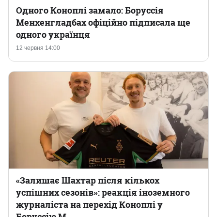
Одного Коноплі замало: Боруссія
Менхенгладбах офіційно підписала ще
одного українця
12 червня 14:00
«Залишає Шахтар після кількох
успішних сезонів»: реакція іноземного
журналіста на перехід Коноплі у
Боруссію М