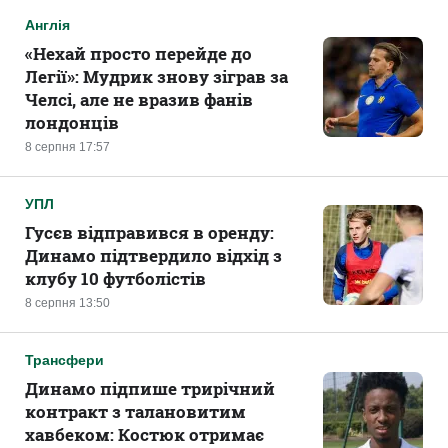
Англія
«Нехай просто перейде до
Легії»: Мудрик знову зіграв за
Челсі, але не вразив фанів
лондонців
8 серпня 17:57
УПЛ
Гусєв відправився в оренду:
Динамо підтвердило відхід з
клубу 10 футболістів
8 серпня 13:50
Трансфери
Динамо підпише трирічний
контракт з талановитим
хавбеком: Костюк отримає