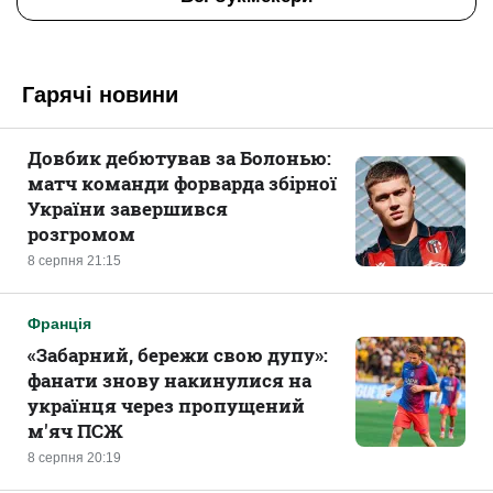
Гарячі новини
Довбик дебютував за Болонью:
матч команди форварда збірної
України завершився
розгромом
8 серпня 21:15
Франція
«Забарний, бережи свою дупу»:
фанати знову накинулися на
українця через пропущений
м'яч ПСЖ
8 серпня 20:19