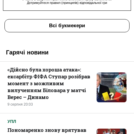
Дотримуйтеся правил (принципів) відповідальної гри
Всі букмекери
Гарячі новини
«Дійсно була хороша атака»:
ексарбітр ФІФА Ступар розібрав
момент з можливим
вилученням Біловара у матчі
Верес – Динамо
9 серпня 20:03
УПЛ
Пономаренко знову врятував