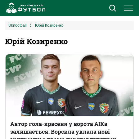
Новини
ukrfootball
Юрій Козиренко
Юрій Козиренко
Збірна
Єврокубки
УПЛ
1 ліга
2 ліга
Різне
Автор гола-красеня у ворота АІКа
залишається: Ворскла уклала нові
Букмекери