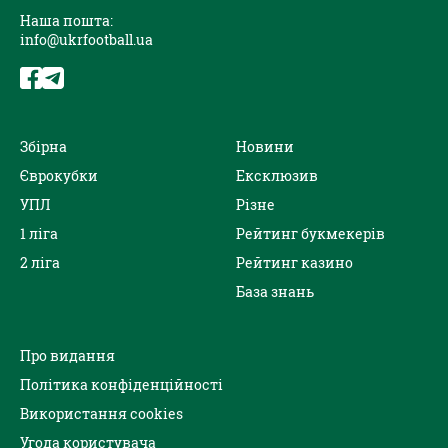
Наша пошта:
info@ukrfootball.ua
Збірна
Новини
Єврокубки
Ексклюзив
УПЛ
Різне
1 ліга
Рейтинг букмекерів
2 ліга
Рейтинг казино
База знань
Про видання
Політика конфіденційності
Використання cookies
Угода користувача