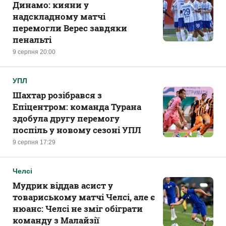
Динамо: кияни у
надскладному матчі
перемогли Верес завдяки
пенальті
9 серпня 20:00
УПЛ
Шахтар розібрався з
Епіцентром: команда Турана
здобула другу перемогу
поспіль у новому сезоні УПЛ
9 серпня 17:29
Челсі
Мудрик віддав асист у
товариському матчі Челсі, але є
нюанс: Челсі не зміг обіграти
команду з Малайзії