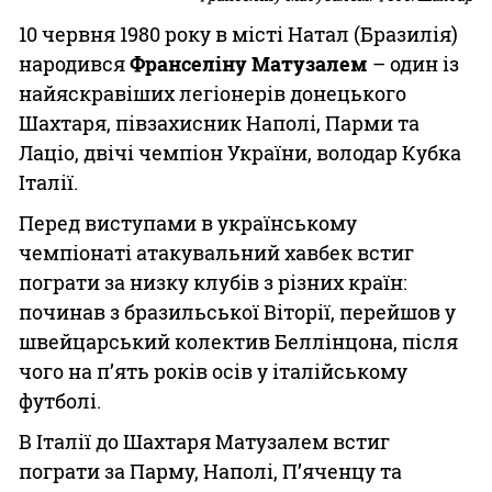
10 червня 1980 року в місті Натал (Бразилія)
народився
Франселіну Матузалем
– один із
найяскравіших легіонерів донецького
Шахтаря, півзахисник Наполі, Парми та
Лаціо, двічі чемпіон України, володар Кубка
Італії.
Перед виступами в українському
чемпіонаті атакувальний хавбек встиг
пограти за низку клубів з різних країн:
починав з бразильської Віторії, перейшов у
швейцарський колектив Беллінцона, після
чого на п’ять років осів у італійському
футболі.
В Італії до Шахтаря Матузалем встиг
пограти за Парму, Наполі, П’яченцу та