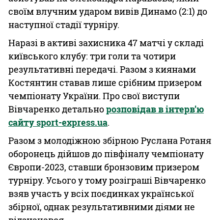
своїм влучним ударом вивів Динамо (2:1) до
наступної стадії турніру.
Наразі в активі захисника 47 матчі у складі
київського клубу: три голи та чотири
результативні передачі. Разом з киянами
Костянтин ставав лише срібним призером
чемпіонату України. Про свої виступи
Вівчаренко детально
розповідав в інтерв’ю
сайту sport-express.ua
.
Разом з молодіжною збірною Руслана Ротаня
оборонець дійшов до півфіналу чемпіонату
Європи-2023, ставши бронзовим призером
турніру. Усього у тому розіграші Вівчаренко
взяв участь у всіх поєдинках української
збірної, однак результативними діями не
відзначався.