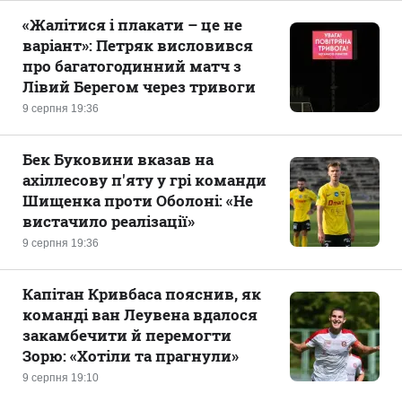
«Жалітися і плакати – це не
варіант»: Петряк висловився
про багатогодинний матч з
Лівий Берегом через тривоги
9 серпня 19:36
Бек Буковини вказав на
ахіллесову п'яту у грі команди
Шищенка проти Оболоні: «Не
вистачило реалізації»
9 серпня 19:36
Капітан Кривбаса пояснив, як
команді ван Леувена вдалося
закамбечити й перемогти
Зорю: «Хотіли та прагнули»
9 серпня 19:10