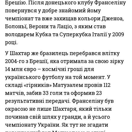
Брешію. Після донецького клубу Франселіну
повернувся у добре знайомий йому
чемпіонат та вже захищав кольори Дженоа,
Болоньї, Верони та Лаціо, з яким став
володарем Кубка та Суперкубка Італії у 2009
році.
У Шахтар же бразилець перебрався влітку
2004-го з Брешії, яка отримала за свою зірку
14 млн євро – космічні гроші для
українського футболу на той момент. У
складі «гірників» Матузалем провів 112
матчів, забив 33 голи та оформив 23
результативні передачі. Франселіну був
окрасою не лише Шахтаря, який тільки
починав свій шлях у гранди, а й усього
чемпіонату України. Як тут не згадати