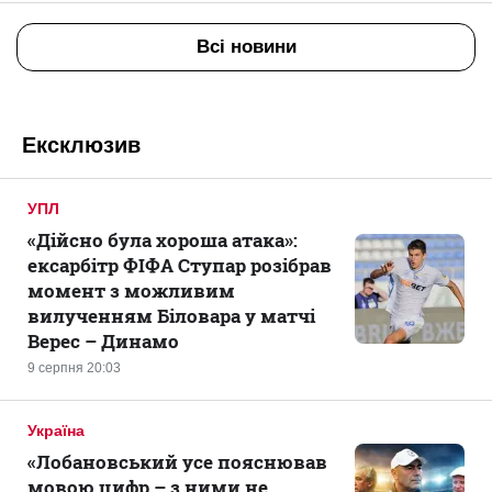
Всі новини
Ексклюзив
УПЛ
«Дійсно була хороша атака»:
ексарбітр ФІФА Ступар розібрав
момент з можливим
вилученням Біловара у матчі
Верес – Динамо
9 серпня 20:03
Україна
«Лобановський усе пояснював
мовою цифр – з ними не