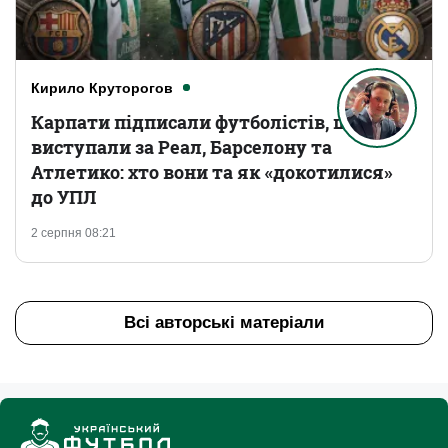
Кирило Круторогов
Карпати підписали футболістів, що
виступали за Реал, Барселону та
Атлетико: хто вони та як «докотилися»
до УПЛ
2 серпня 08:21
Всі авторські матеріали