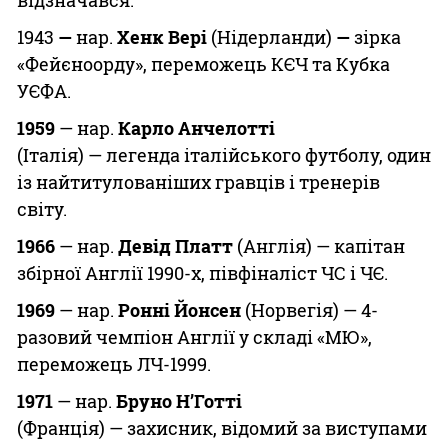
1943
—
нар.
Хенк Вері
(Нідерланди)
—
зірка
«Фейєноорду», переможець
КЄЧ та Кубка
УЄФА.
1959
— нар.
Карло Анчелотті
(Італія) — легенда італійського футболу, один
із найтитулованіших гравців і тренерів
світу.
1966
— нар.
Девід Платт
(Англія) — капітан
збірної Англії 1990-х, півфіналіст ЧС і ЧЄ.
1
969
— нар.
Ронні Йонсен
(Норвегія) — 4-
разовий чемпіон Англії у складі «МЮ»,
переможець ЛЧ-1999.
1971
— нар.
Бруно Н’Готті
(Франція) — захисник, відомий за виступами