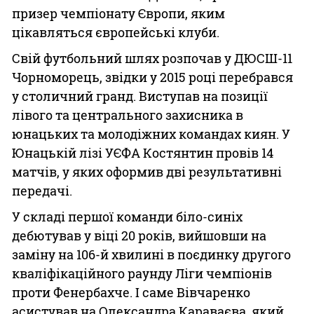
призер чемпіонату Європи, яким
цікавляться європейські клуби.
Свій футбольний шлях розпочав у ДЮСШ-11
Чорноморець, звідки у 2015 році перебрався
у столичний гранд. Виступав на позиції
лівого та центрального захисника в
юнацьких та молодіжних командах киян. У
Юнацькій лізі УЄФА Костянтин провів 14
матчів, у яких оформив дві результативні
передачі.
У складі першої команди біло-синіх
дебютував у віці 20 років, вийшовши на
заміну на 106-й хвилині в поєдинку другого
кваліфікаційного раунду Ліги чемпіонів
проти Фенербахче. І саме Вівчаренко
асистував на Олександра Караваєва, який