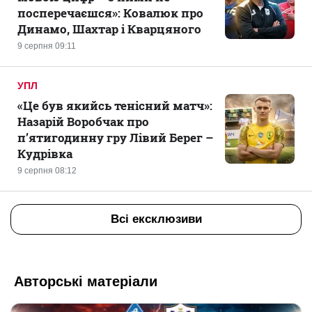
посперечаєшся»: Ковалюк про
Динамо, Шахтар і Кварцяного
9 серпня 09:11
УПЛ
«Це був якийсь тенісний матч»:
Назарій Воробчак про
п’ятигодинну гру Лівий Берег –
Кудрівка
9 серпня 08:12
Всі ексклюзиви
Авторські матеріали