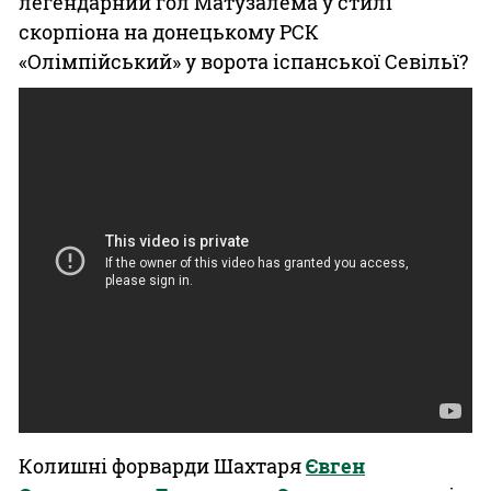
легендарний гол Матузалема у стилі
скорпіона на донецькому РСК
«Олімпійський» у ворота іспанської Севільї?
Колишні форварди Шахтаря
Євген