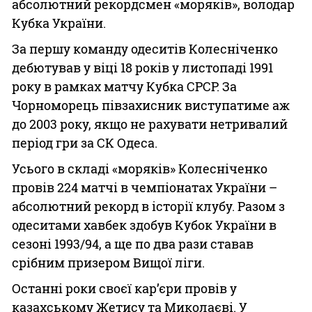
абсолютний рекордсмен «моряків», володар
Кубка України.
За першу команду одеситів Колесніченко
дебютував у віці 18 років у листопаді 1991
року в рамках матчу Кубка СРСР. За
Чорноморець півзахисник виступатиме аж
до 2003 року, якщо не рахувати нетривалий
період гри за СК Одеса.
Усього в складі «моряків» Колесніченко
провів 224 матчі в чемпіонатах України –
абсолютний рекорд в історії клубу. Разом з
одеситами хавбек здобув Кубок України в
сезоні 1993/94, а ще по два рази ставав
срібним призером Вищої ліги.
Останні роки своєї кар’єри провів у
казахському Жетису та Миколаєві. У