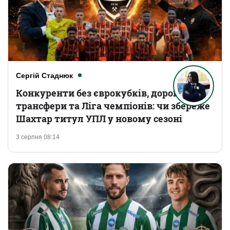
Сергій Стаднюк
Конкуренти без єврокубків, дорогі
трансфери та Ліга чемпіонів: чи збереже
Шахтар титул УПЛ у новому сезоні
3 серпня 08:14