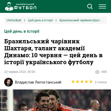
Новини
ukrfootball
цей день в історії
Бразильський чарівник Шахтаря, талант академії Динамо: 10 червня — цей день в історії українського футболу
Цей день в історії
Збірна
Бразильський чарівник
Єврокубки
Шахтаря, талант академії
Динамо: 10 червня — цей день в
УПЛ
історії українського футболу
1 ліга
10 червня 2015, 00:00
669
★
★
★
★
★
★
★
★
★
★
Владислав Лютостанський
2 голоси
2 ліга
Різне
Букмекери