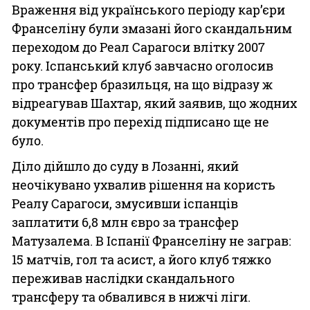
Враження від українського періоду кар’єри
Франселіну були змазані його скандальним
переходом до Реал Сарагоси влітку 2007
року. Іспанський клуб завчасно оголосив
про трансфер бразильця, на що відразу ж
відреагував Шахтар, який заявив, що жодних
документів про перехід підписано ще не
було.
Діло дійшло до суду в Лозанні, який
неочікувано ухвалив рішення на користь
Реалу Сарагоси, змусивши іспанців
заплатити 6,8 млн євро за трансфер
Матузалема. В Іспанії Франселіну не заграв:
15 матчів, гол та асист, а його клуб тяжко
переживав наслідки скандального
трансферу та обвалився в нижчі ліги.