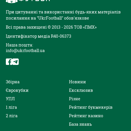
При цитуванні та використанні будь-яких матеріалів
посилання на "UkrFootball" обов'язкове
Всі права захищені © 2013 - 2026 ТОВ «ПМХ»
Ідентифікатор медіа R40-06373
Наша пошта:
info@ukrfootball.ua
Збірна
Новини
Єврокубки
Ексклюзив
УПЛ
Різне
1 ліга
Рейтинг букмекерів
2 ліга
Рейтинг казино
База знань