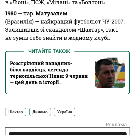
в «Ліоні», ПСЖ, «Мілані» та «Болтоні».
1980
— нар.
Матузалем
(Бразилія) — найкращий футболіст ЧУ-2007.
Залишивши зі скандалом «Шахтар», так і
не зумів себе знайти в жодному клубі.
ЧИТАЙТЕ ТАКОЖ
Розстріляний нападник-
білогвардієць, легенда
тернопільської Ниви: 9 червня
— цей день в історії
українського футболу
Шахтар
Динамо
Україна
Реклама