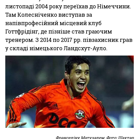
листопаді 2004 року переїхав до Німеччини.
Там Колесніченко виступав за
напівпрофесійний місцевий клуб
Готтфрідінг, де пізніше став граючим
тренером. З 2014 по 2017 рр. півзахисник грав
у складі німецького Ландсхут-Ауло.
Франселіну Матузалем. Фото: Шахтар