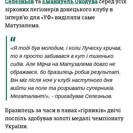
Селезньов
та
Еманнуель Окодува
серед усіх
зіркових легіонерів донецького клубу в
інтерв’ю для «УФ» виділяли саме
Матузалема.
«Я тоді був молодим, і коли Луческу кричав,
то я просто забивався в кут і тихенько
сидів. Але Мірча на Матузалема довго не
ображався, бо бразилець робив результат.
Він міг після ночі у клубі наступного дня
вийти на поле та розривати суперників.
Мегаталант!», - пригадував Селезньов.
Бразилець за часи в лавах «гірників» двічі
поспіль здобував золоті медалі чемпіонату
України.