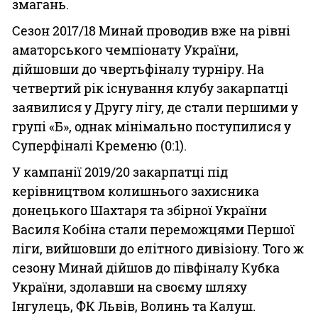
змагань.
Сезон 2017/18 Минай проводив вже на рівні
аматорського чемпіонату України,
дійшовши до чвертьфіналу турніру. На
четвертий рік існування клубу закарпатці
заявилися у Другу лігу, де стали першими у
групі «Б», однак мінімально поступилися у
Суперфіналі Кременю (0:1).
У кампанії 2019/20 закарпатці під
керівництвом колишнього захисника
донецького Шахтаря та збірної України
Василя Кобіна стали переможцями Першої
ліги, вийшовши до елітного дивізіону. Того ж
сезону Минай дійшов до півфіналу Кубка
України, здолавши на своєму шляху
Інгулець, ФК Львів, Волинь та Калуш.