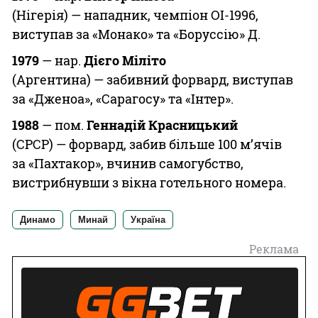
(Нігерія) — нападник, чемпіон ОІ-1996,
виступав за «Монако» та «Боруссію» Д.
1979
— нар.
Дієго Міліто
(Аргентина) — забивний форвард, виступав
за «Дженоа», «Сарагосу» та «Інтер».
1988
— пом.
Геннадій Красницький
(СРСР) — форвард, забив більше 100 м’ячів
за «Пахтакор», вчинив самогубство,
вистрибнувши з вікна готельного номера.
Динамо
Минай
Україна
Реклама