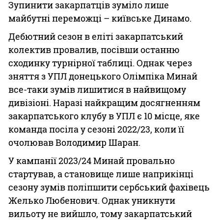
Зупинити закарпатців зуміло лише
майбутні переможці – київське Динамо.
Дебютний сезон в еліті закарпатський
колектив провалив, посівши останню
сходинку турнірної таблиці. Однак через
зняття з УПЛ донецького Олімпіка Минай
все-таки зумів лишитися в найвищому
дивізіоні. Наразі найкращим досягненням
закарпатського клубу в УПЛ є 10 місце, яке
команда посіла у сезоні 2022/23, коли її
очолював Володимир Шаран.
У кампанії 2023/24 Минай провально
стартував, а становище лише наприкінці
сезону зумів поліпшити сербський фахівець
Желько Любенович. Однак уникнути
вильоту не вийшло, тому закарпатський