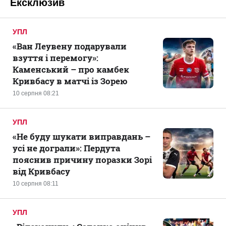
Ексклюзив
УПЛ
«Ван Леувену подарували
взуття і перемогу»:
Каменський – про камбек
Кривбасу в матчі із Зорею
10 серпня 08:21
УПЛ
«Не буду шукати виправдань –
усі не дограли»: Пердута
пояснив причину поразки Зорі
від Кривбасу
10 серпня 08:11
УПЛ