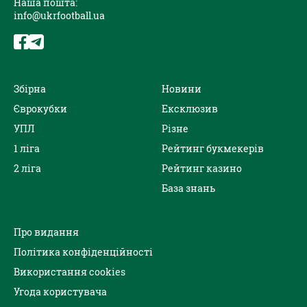
Наша пошта:
info@ukrfootball.ua
Збірна
Новини
Єврокубки
Ексклюзив
УПЛ
Різне
1 ліга
Рейтинг букмекерів
2 ліга
Рейтинг казино
База знань
Про видання
Політика конфіденційності
Використання cookies
Угода користувача