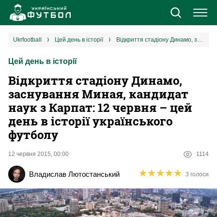
Новини
ukrfootball
цей день в історії
Відкриття стадіону Динамо, заснування Миная, кандидат наук з Карпат: 12 червня – цей день в історії українського футболу
Цей день в історії
Збірна
Відкриття стадіону Динамо,
Єврокубки
заснування Миная, кандидат
наук з Карпат: 12 червня – цей
УПЛ
день в історії українського
футболу
1 ліга
12 червня 2015, 00:00
1114
2 ліга
★
★
★
★
★
★
★
★
★
★
Владислав Лютостанський
3 голоси
Різне
Букмекери