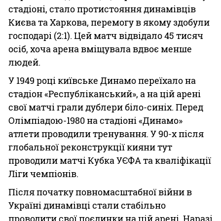
стадіоні, стало протистояння динамівців
Києва та Харкова, перемогу в якому здобули
господарі (2:1). Цей матч відвідало 45 тисяч
осіб, хоча арена вміщувала вдвоє менше
людей.
У 1949 році київське Динамо переїхало на
стадіон «Республіканський», а на цій арені
свої матчі грали дублери біло-синіх. Перед
Олімпіадою-1980 на стадіоні «Динамо»
атлети проводили тренування. У 90-х після
глобальної реконструкції кияни тут
проводили матчі Кубка УЄФА та кваліфікації
Ліги чемпіонів.
Після початку повномасштабної війни в
Україні динамівці стали стабільно
проводити свої поєдинки на цій арені. Наразі