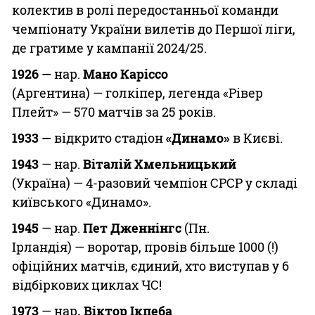
колектив в ролі передостанньої команди
чемпіонату України вилетів до Першої ліги,
де гратиме у кампанії 2024/25.
1926 —
нар.
Мано
Каріссо
(Аргентина) — голкіпер, легенда «Рівер
Плейт» — 570 матчів за 25 років.
1933 —
відкрито стадіон
«Динамо»
в Києві.
1943
— нар.
Віталій Хмельницький
(Україна) — 4-разовий чемпіон СРСР у складі
київського «Динамо».
1945
— нар.
Пет Дженнінгс
(Пн.
Ірландія) — воротар, провів більше 1000 (!)
офіційних матчів, єдиний, хто виступав у 6
відбіркових циклах ЧС!
1973
— нар
. Віктор Ікпеба