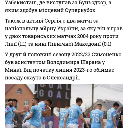
Узбекистані, де виступав за Буньодкор, з
яким здобув місцевий Суперкубок.
Також в активі Сергія є два матчі за
національну збірну України, за яку він зіграв
у двох товариських матчах 2004 року проти
Лівії (1:1) та нині Північної Македонії (0:1).
У другій половині сезону 2022/23 Симоненко
був асистентом Володимира Шарана у
Минаї. Від початку липня 2023-го обіймає
посаду скаута в Олександрії.