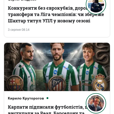
Конкуренти без єврокубків, дорогі
трансфери та Ліга чемпіонів: чи збереже
Шахтар титул УПЛ у новому сезоні
3 серпня 08:14
Кирило Круторогов
Карпати підписали футболістів, що
виступали за Реал, Барселону та