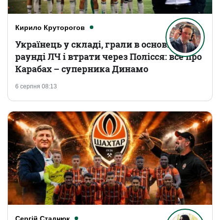
Кирило Круторогов
Українець у складі, грали в основному
раунді ЛЧ і втрати через Полісся: все про
Карабах – суперника Динамо
6 серпня 08:13
Сергій Стаднюк