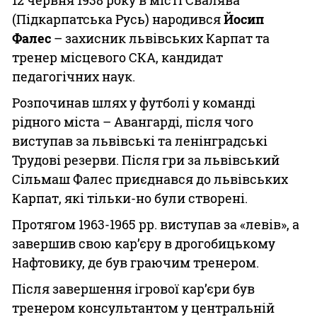
12 червня 1938 року в місті Свалява
(Підкарпатська Русь) народився
Йосип
Фалес
– захисник львівських Карпат та
тренер місцевого СКА, кандидат
педагогічних наук.
Розпочинав шлях у футболі у команді
рідного міста – Авангарді, після чого
виступав за львівські та ленінградські
Трудові резерви. Після гри за львівський
Сільмаш Фалес приєднався до львівських
Карпат, які тільки-но були створені.
Протягом 1963-1965 рр. виступав за «левів», а
завершив свою кар’єру в дрогобицькому
Нафтовику, де був граючим тренером.
Після завершення ігрової кар’єри був
тренером консультантом у центральній