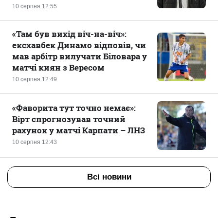
10 серпня 12:55
«Там був вихід віч-на-віч»:
ексхавбек Динамо відповів, чи
мав арбітр вилучати Біловара у
матчі киян з Вересом
10 серпня 12:49
«Фаворита тут точно немає»:
Вірт спрогнозував точний
рахунок у матчі Карпати – ЛНЗ
10 серпня 12:43
Всі новини