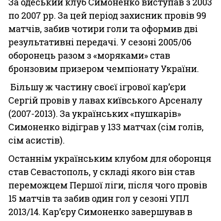
За одеський клуб Симоненко виступав з 2003
по 2007 рр. За цей період захисник провів 99
матчів, забив чотири голи та оформив дві
результативні передачі. У сезоні 2005/06
оборонець разом з «моряками» став
бронзовим призером чемпіонату України.
Більшу ж частину своєї ігрової кар’єри
Сергій провів у лавах київського Арсеналу
(2007-2013). За українських «пушкарів»
Симоненко відіграв у 133 матчах (сім голів,
сім асистів).
Останнім українським клубом для оборонця
став Севастополь, у складі якого він став
переможцем Першої ліги, після чого провів
15 матчів та забив один гол у сезоні УПЛ
2013/14. Кар’єру Симоненко завершував в