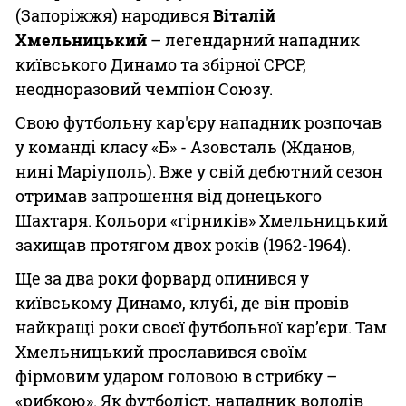
(Запоріжжя) народився
Віталій
Хмельницький
– легендарний нападник
київського Динамо та збірної СРСР,
неодноразовий чемпіон Союзу.
Свою футбольну кар'єру нападник розпочав
у команді класу «Б» - Азовсталь (Жданов,
нині Маріуполь). Вже у свій дебютний сезон
отримав запрошення від донецького
Шахтаря. Кольори «гірників» Хмельницький
захищав протягом двох років (1962-1964).
Ще за два роки форвард опинився у
київському Динамо, клубі, де він провів
найкращі роки своєї футбольної кар’єри. Там
Хмельницький прославився своїм
фірмовим ударом головою в стрибку –
«рибкою». Як футболіст, нападник володів