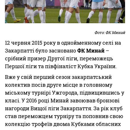
Фото: ФК Минай
12 червня 2015 року в однойменному селі на
Закарпатті було засновано
ФК Минай
–
срібний призер Другої ліги, переможець
Першої ліги та півфіналіст Кубка України.
Вже у свій перший сезон закарпатський
колектив посів друге місце в головному
міському турнірі Ужгорода, підвищившись у
класі. У 2016 році Минай завоював бронзові
нагороди Вищої ліги Закарпаття. За рік клуб
став переможцем турніру та поповнив свою
колекцію трофеїв двома Кубками обласних