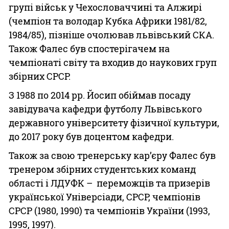
групі військ у Чехословаччині та Алжирі
(чемпіон та володар Кубка Африки 1981/82,
1984/85), пізніше очолював львівський СКА.
Також Фалес був спостерігачем на
чемпіонаті світу та входив до наукових груп
збірних СРСР.
З 1988 по 2014 рр. Йосип обіймав посаду
завідувача кафедри футболу Львівського
державного університету фізичної культури,
до 2017 року був доцентом кафедри.
Також за свою тренерську кар’єру Фалес був
тренером збірних студентських команд
області і ЛДУФК – переможців та призерів
української Універсіади, СРСР, чемпіонів
СРСР (1980, 1990) та чемпіонів України (1993,
1995, 1997).