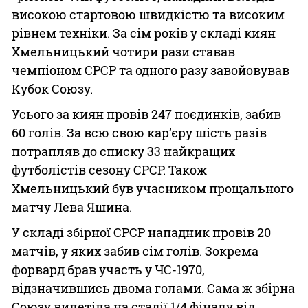
високою стартовою швидкістю та високим
рівнем техніки. За сім років у складі киян
Хмельницький чотири рази ставав
чемпіоном СРСР та одного разу завойовував
Кубок Союзу.
Усього за киян провів 247 поєдинків, забив
60 голів. За всю свою кар’єру шість разів
потрапляв до списку 33 найкращих
футболістів сезону СРСР. Також
Хмельницький був учасником прощального
матчу Лева Яшина.
У складі збірної СРСР нападник провів 20
матчів, у яких забив сім голів. Зокрема
форвард брав участь у ЧС-1970,
відзначившись двома голами. Сама ж збірна
Союзу вилетіла на стадії 1/4 фіналу від