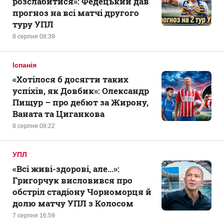
розслабитися»: Федецький дав
прогноз на всі матчі другого
туру УПЛ
8 серпня 08:39
Іспанія
«Хотілося б досягти таких
успіхів, як Довбик»: Олександр
Пищур – про дебют за Жирону,
Ваната та Циганкова
8 серпня 08:22
УПЛ
«Всі живі-здорові, але...»:
Григорчук висловився про
обстріл стадіону Чорноморця й
долю матчу УПЛ з Колосом
7 серпня 16:59