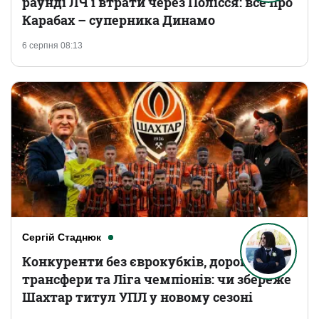
раунді ЛЧ і втрати через Полісся: все про
Карабах – суперника Динамо
6 серпня 08:13
Сергій Стаднюк
Конкуренти без єврокубків, дорогі
трансфери та Ліга чемпіонів: чи збереже
Шахтар титул УПЛ у новому сезоні