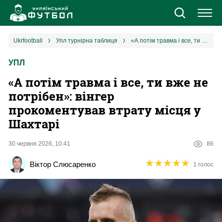
Новини
ukrfootball
упл турнірна таблиця
«А потім травма і все, ти вже не потрібен»: вінгер прокоментував втрату місця у Шахтарі
УПЛ
Збірна
«А потім травма і все, ти вже не
Єврокубки
потрібен»: вінгер
прокоментував втрату місця у
УПЛ
Шахтарі
1 ліга
30 червня 2026, 10:41
86
★
★
★
★
★
★
★
★
★
★
Віктор Слюсаренко
1 голос
2 ліга
Різне
Букмекери