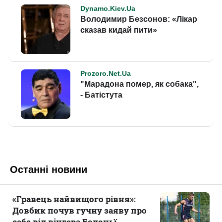
Останні новини
«Гравець найвищого рівня»:
Довбик почув гучну заяву про
себе від вінгера Болоньї