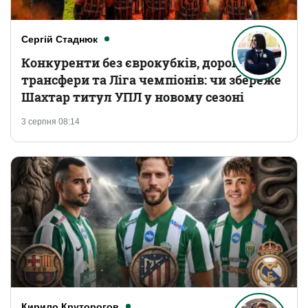
Сергій Стаднюк
Конкуренти без єврокубків, дорогі
трансфери та Ліга чемпіонів: чи збереже
Шахтар титул УПЛ у новому сезоні
3 серпня 08:14
Кирило Круторогов