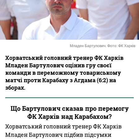
Казино
Младен Бартулович. Фото: ФК Харків
Хорватський головний тренер ФК Харків
Младен Бартулович оцінив гру своєї
команди в переможному товариському
матчі проти Карабаху з Агдама (6:2) на
зборах.
Що Бартулович сказав про перемогу
ФК Харків над Карабахом?
Хорватський головний тренер ФК Харків
Младен Бартулович підбив підсумки