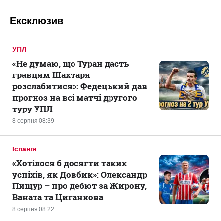
Ексклюзив
УПЛ
«Не думаю, що Туран дасть
гравцям Шахтаря
розслабитися»: Федецький дав
прогноз на всі матчі другого
туру УПЛ
8 серпня 08:39
Іспанія
«Хотілося б досягти таких
успіхів, як Довбик»: Олександр
Пищур – про дебют за Жирону,
Ваната та Циганкова
8 серпня 08:22