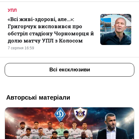
УПЛ
«Всі живі-здорові, але...»:
Григорчук висловився про
обстріл стадіону Чорноморця й
долю матчу УПЛ з Колосом
7 серпня 16:59
Всі ексклюзиви
Авторські матеріали