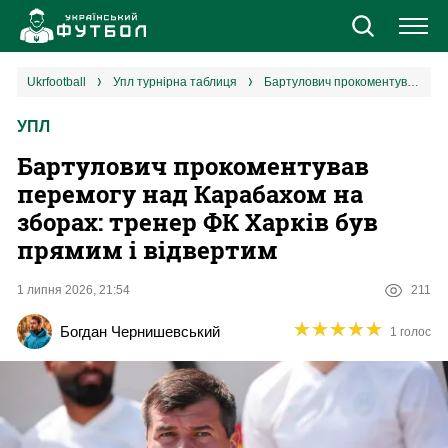
Новини
ukrfootball
упл турнірна таблиця
Бартулович прокоментував перемогу над Карабахом на зборах: тренер ФК Харків був прямим і відвертим
УПЛ
Збірна
Бартулович прокоментував
Єврокубки
перемогу над Карабахом на
зборах: тренер ФК Харків був
УПЛ
прямим і відвертим
1 ліга
1 липня 2026, 21:54
211
★
★
★
★
★
★
★
★
★
★
Богдан Чернишевський
1 голос
2 ліга
Різне
Букмекери