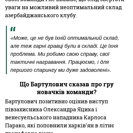
уваги на можливий неоптимальний склад
азербайджанського клубу.
«Може, це не був їхній оптимальний склад,
але теж гарні гравці були в складі. Це їхня
проблема. Ми робимо свою справу, свої
тактичні награвання. Працюємо, і для
першого спарингу ми дуже задоволені».
Що Бартулович сказав про гру
новачків команди?
Бартулович позитивно оцінив виступ
півзахисника Олександра Яцика і
венесуельського нападника Карлоса
Парако, які поповнили харків'ян в літнє