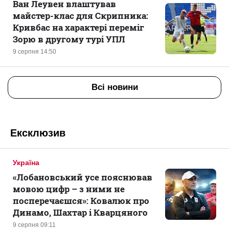
Ван Леувен влаштував
майстер-клас для Скрипника:
Кривбас на характері переміг
Зорю в другому турі УПЛ
9 серпня 14:50
Всі новини
Ексклюзив
Україна
«Лобановський усе пояснював
мовою цифр – з ними не
посперечаєшся»: Ковалюк про
Динамо, Шахтар і Кварцяного
9 серпня 09:11