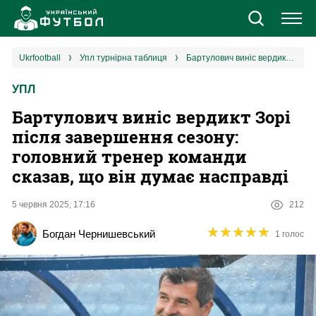
Новини
ukrfootball
упл турнірна таблиця
Бартулович виніс вердикт Зорі після завершення сезону: головний тренер команди сказав, що він думає насправді
УПЛ
Збірна
Бартулович виніс вердикт Зорі
Єврокубки
після завершення сезону:
головний тренер команди
УПЛ
сказав, що він думає насправді
1 ліга
5 червня 2025, 17:16
212
★
★
★
★
★
★
★
★
★
★
Богдан Чернишевський
1 голос
2 ліга
Різне
Букмекери