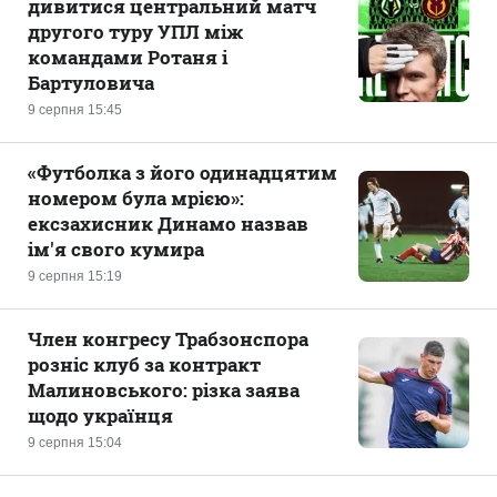
дивитися центральний матч
другого туру УПЛ між
командами Ротаня і
Бартуловича
9 серпня 15:45
«Футболка з його одинадцятим
номером була мрією»:
ексзахисник Динамо назвав
ім'я свого кумира
9 серпня 15:19
Член конгресу Трабзонспора
розніс клуб за контракт
Малиновського: різка заява
щодо українця
9 серпня 15:04