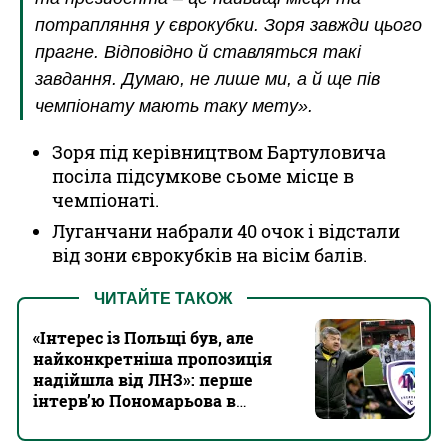
потрапляння у єврокубки. Зоря завжди цього
прагне. Відповідно й ставляться такі
завдання. Думаю, не лише ми, а й ще пів
чемпіонату мають таку мету».
Зоря під керівництвом Бартуловича
посіла підсумкове сьоме місце в
чемпіонаті.
Луганчани набрали 40 очок і відстали
від зони єврокубків на вісім балів.
ЧИТАЙТЕ ТАКОЖ
«Інтерес із Польщі був, але
найконкретніша пропозиція
надійшла від ЛНЗ»: перше
інтерв’ю Пономарьова в
Черкасах