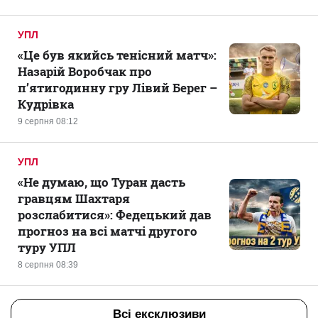
УПЛ
«Це був якийсь тенісний матч»:
Назарій Воробчак про
п’ятигодинну гру Лівий Берег –
Кудрівка
9 серпня 08:12
УПЛ
«Не думаю, що Туран дасть
гравцям Шахтаря
розслабитися»: Федецький дав
прогноз на всі матчі другого
туру УПЛ
8 серпня 08:39
Всі ексклюзиви