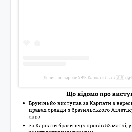
Допис, поширений ФК Карпати Львів 🇺🇦 (@ka
Що відомо про висту
Бруніньйо виступав за Карпати з вересн
правах оренди з бразильського Атлетік
євро.
За Карпати бразилець провів 52 матчі, у