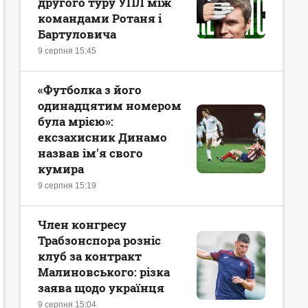
другого туру УПЛ між
командами Ротаня і
Бартуловича
9 серпня 15:45
«Футболка з його
одинадцятим номером
була мрією»:
ексзахисник Динамо
назвав ім'я свого
кумира
9 серпня 15:19
Член конгресу
Трабзонспора розніс
клуб за контракт
Малиновського: різка
заява щодо українця
9 серпня 15:04