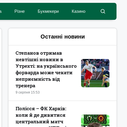
а
Різне
Букмекери
Казино
Останні новини
Степанов отримав
невтішні новини в
Утрехті: на українського
форварда може чекати
неприємність від
тренера
9 серпня 15:53
Полісся – ФК Харків:
коли й де дивитися
центральний матч