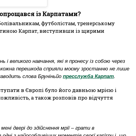
попрощався із Карпатами?
болівальникам, футболістам, тренерському
частиною Карпат, виступивши із щирими
ь і великого навчання, які я пронесу із собою через
 кожна перешкода сприяли моєму зростанню не лише
наводить слова Бруніньйо
пресслужба Карпат
.
тупати в Європі було його давньою мрією і
ожливість, а також розповів про відчуття
мені двері до здійснення мрії – грати в
дні з найособливіших моментів своєї кар'єри і, що