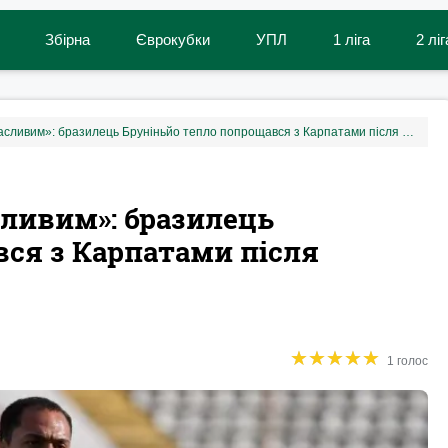
Збірна
Єврокубки
УПЛ
1 ліга
2 ліг
«Був по-справжньому щасливим»: бразилець Бруніньйо тепло попрощався з Карпатами після переїзду в Ізраїль
ливим»: бразилець
ся з Карпатами після
★
★
★
★
★
★
★
★
★
★
1 голос