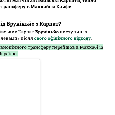
отні матчів за львівські Карпати, тепло
 трансферу в Маккабі із Хайфи.
ід Бруніньйо з Карпат?
івських Карпат
Бруніньйо
виступив із
«левами» після
свого офіційного відходу
.
овноцінного трансферу перейшов в Маккабі із
Ізраїлю.