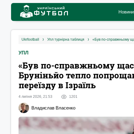
Новини
ukrfootball
упл турнірна таблиця
УПЛ
«Був по-справжньому щас
Бруніньйо тепло попрощав
переїзду в Ізраїль
4 липня 2026, 21:53
1201
Владислав Власенко