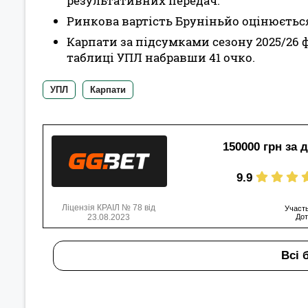
результативних передач.
Ринкова вартість Бруніньйо оцінюється
Карпати за підсумками сезону 2025/26 
таблиці УПЛ набравши 41 очко.
УПЛ
Карпати
150000 грн за 
9.9
Ліцензія КРАІЛ № 78 від
Участь
23.08.2023
Дот
Всі 