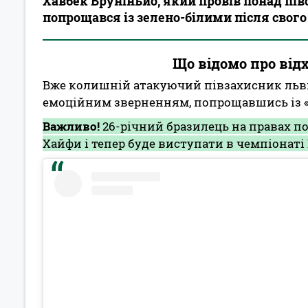
Хавбек Бруніньйо, який провів понад півс
попрощався із зелено-білими після свого
Що відомо про відх
Вже колишній атакуючий півзахисник льв
емоційним зверненням, попрощавшись із 
Важливо!
26-річний бразилець на правах п
Хайфи і тепер буде виступати в чемпіонаті 