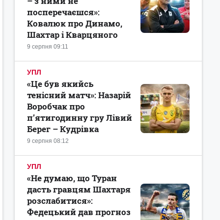
– з ними не
посперечаєшся»:
Ковалюк про Динамо,
Шахтар і Кварцяного
9 серпня 09:11
УПЛ
«Це був якийсь
тенісний матч»: Назарій
Воробчак про
п’ятигодинну гру Лівий
Берег – Кудрівка
9 серпня 08:12
УПЛ
«Не думаю, що Туран
дасть гравцям Шахтаря
розслабитися»:
Федецький дав прогноз