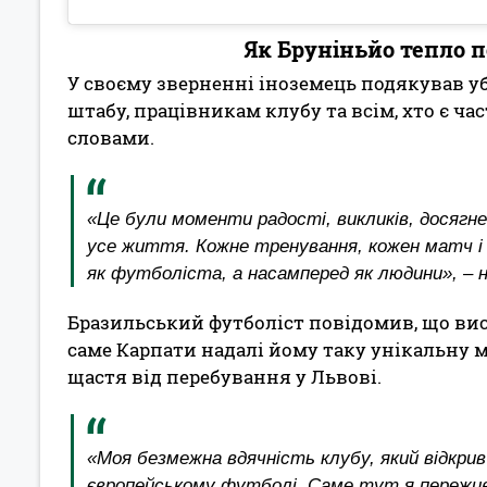
Як Бруніньйо тепло 
У своєму зверненні іноземець подякував у
штабу, працівникам клубу та всім, хто є 
словами.
«Це були моменти радості, викликів, досягнен
усе життя. Кожне тренування, кожен матч і
як футболіста, а насамперед як людини», – 
Бразильський футболіст повідомив, що вис
саме Карпати надалі йому таку унікальну м
щастя від перебування у Львові.
«Моя безмежна вдячність клубу, який відкрив 
європейському футболі. Саме тут я пережив о