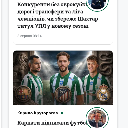
Конкуренти без єврокубків,
дорогі трансфери та Ліга
чемпіонів: чи збереже Шахтар
титул УПЛ у новому сезоні
3 серпня 08:14
Кирило Круторогов
Карпати підписали футболістів,