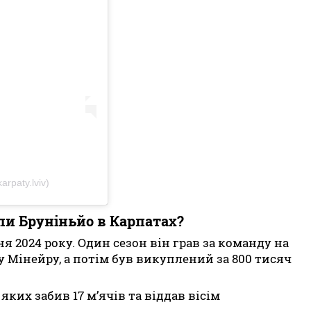
rpaty.lviv)
пи Бруніньйо в Карпатах?
я 2024 року. Один сезон він грав за команду на
у Мінейру, а потім був викуплений за 800 тисяч
 яких забив 17 м’ячів та віддав вісім