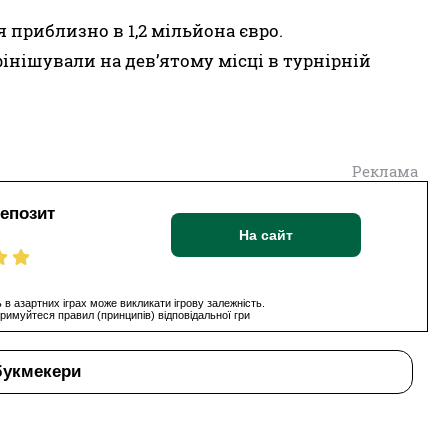
 приблизно в 1,2 мільйона євро.
фінішували на дев’ятому місці в турнірній
Реклама
депозит
На сайт
 в азартних іграх може викликати ігрову залежність.
римуйтеся правил (принципів) відповідальної гри
букмекери