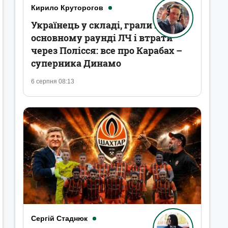
Кирило Круторогов
Українець у складі, грали в
основному раунді ЛЧ і втрати
через Полісся: все про Карабах –
суперника Динамо
6 серпня 08:13
Сергій Стаднюк