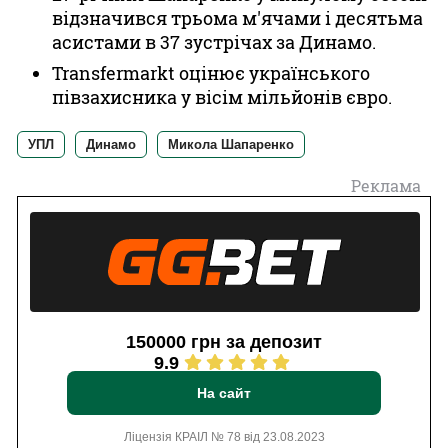
відзначився трьома м'ячами і десятьма
асистами в 37 зустрічах за Динамо.
Transfermarkt оцінює українського
півзахисника у вісім мільйонів євро.
УПЛ
Динамо
Микола Шапаренко
Реклама
150000 грн за депозит
9.9
На сайт
Ліцензія КРАІЛ № 78 від 23.08.2023