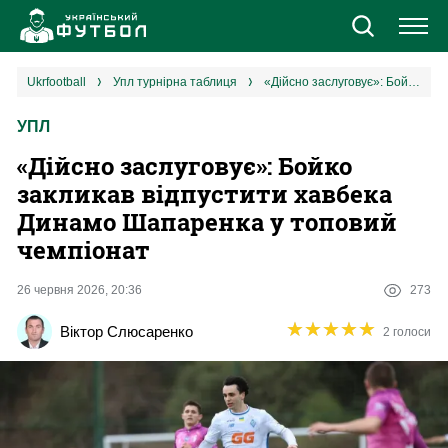
Новини
ukrfootball
упл турнірна таблиця
«Дійсно заслуговує»: Бойко закликав відпустити хавбека Динамо Шапаренка у топовий чемпіонат
УПЛ
Збірна
«Дійсно заслуговує»: Бойко
Єврокубки
закликав відпустити хавбека
Динамо Шапаренка у топовий
УПЛ
чемпіонат
1 ліга
26 червня 2026, 20:36
273
★
★
★
★
★
★
★
★
★
★
Віктор Слюсаренко
2 голоси
2 ліга
Різне
Букмекери