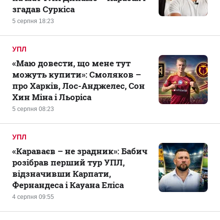
згадав Суркіса
5 серпня 18:23
УПЛ
«Маю довести, що мене тут
можуть купити»: Смоляков –
про Харків, Лос-Анджелес, Сон
Хин Міна і Льоріса
5 серпня 08:23
УПЛ
«Караваєв – не зрадник»: Бабич
розібрав перший тур УПЛ,
відзначивши Карпати,
Фернандеса і Кауана Еліса
4 серпня 09:55