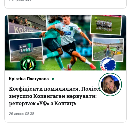
2 серпня 08:21
Крістіна Пастухова
Коефіцієнти помилилися. Полісся
змусило Копенгаген нервувати:
репортаж «УФ» з Кошиць
26 липня 08:38