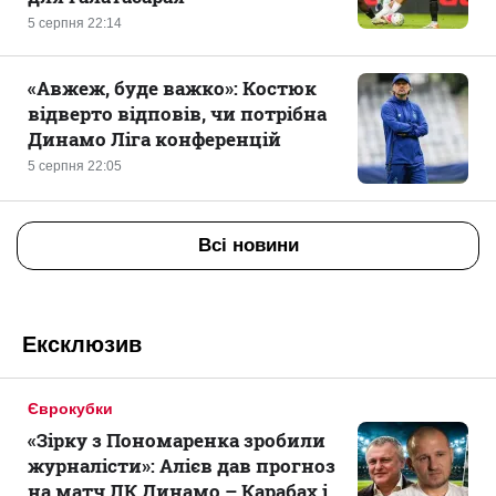
5 серпня 22:14
«Авжеж, буде важко»: Костюк
відверто відповів, чи потрібна
Динамо Ліга конференцій
5 серпня 22:05
Всі новини
Ексклюзив
Єврокубки
«Зірку з Пономаренка зробили
журналісти»: Алієв дав прогноз
на матч ЛК Динамо – Карабах і