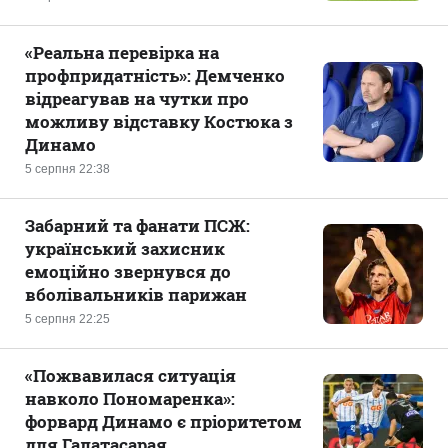
«Реальна перевірка на
профпридатність»: Демченко
відреагував на чутки про
можливу відставку Костюка з
Динамо
5 серпня 22:38
Забарний та фанати ПСЖ:
український захисник
емоційно звернувся до
вболівальників парижан
5 серпня 22:25
«Пожвавилася ситуація
навколо Пономаренка»:
форвард Динамо є пріоритетом
для Галатасарая