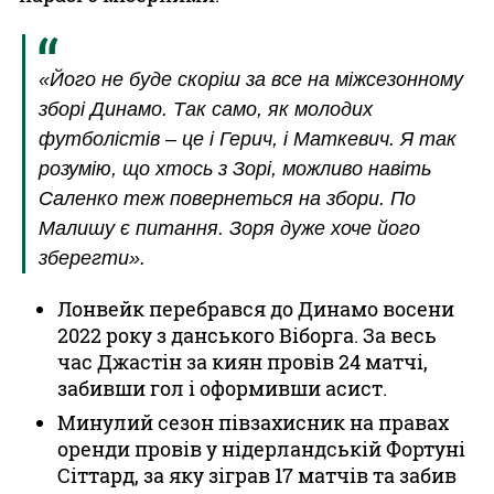
«Його не буде скоріш за все на міжсезонному
зборі Динамо. Так само, як молодих
футболістів – це і Герич, і Маткевич. Я так
розумію, що хтось з Зорі, можливо навіть
Саленко теж повернеться на збори. По
Малишу є питання. Зоря дуже хоче його
зберегти».
Лонвейк перебрався до Динамо восени
2022 року з данського Віборга. За весь
час Джастін за киян провів 24 матчі,
забивши гол і оформивши асист.
Минулий сезон півзахисник на правах
оренди провів у нідерландській Фортуні
Сіттард, за яку зіграв 17 матчів та забив