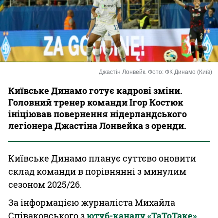
Казино
Джастін Лонвейк. Фото: ФК Динамо (Київ)
Київське Динамо готує кадрові зміни.
Головний тренер команди Ігор Костюк
ініціював повернення нідерландського
легіонера Джастіна Лонвейка з оренди.
Київське Динамо планує суттєво оновити
склад команди в порівнянні з минулим
сезоном 2025/26.
За інформацією журналіста Михайла
Співаковського з
ютуб-каналу «ТаТоТаке»
,