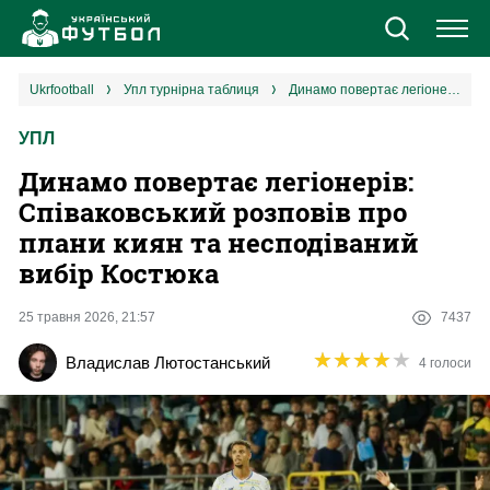
Новини
ukrfootball
упл турнірна таблиця
Динамо повертає легіонерів: Співаковський розповів про плани киян та несподіваний вибір Костюка
УПЛ
Збірна
Динамо повертає легіонерів:
Єврокубки
Співаковський розповів про
плани киян та несподіваний
УПЛ
вибір Костюка
1 ліга
25 травня 2026, 21:57
7437
★
★
★
★
★
★
★
★
★
★
Владислав Лютостанський
4 голоси
2 ліга
Різне
Букмекери