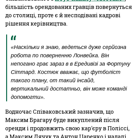
більшість орендованих гравців повернуться
до столиці, проте є й несподівані кадрові
рішення керівництва.
«Наскільки я знаю, ведеться дуже серйозна
робота по поверненню Лонвейка. Він
непогано грає зараз в в Ередивізі за Фортуну
Сіттард. Костюк вважає, що футболіст
такого плану, от такий інсайд,
вертикальний достатньо, він може команді
допомогти».
Водночас Співаковський зазначив, що
Максим Брагару буде викуплений після
оренди і продовжить свою кар'єру в Поліссі,
а Максим Дячук та Антон Царенко і надалі