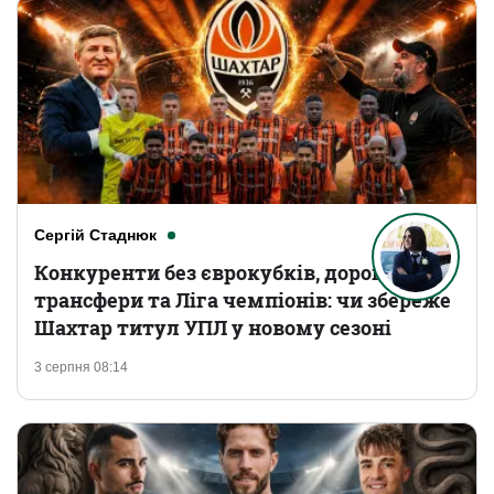
Сергій Стаднюк
Конкуренти без єврокубків, дорогі
трансфери та Ліга чемпіонів: чи збереже
Шахтар титул УПЛ у новому сезоні
3 серпня 08:14