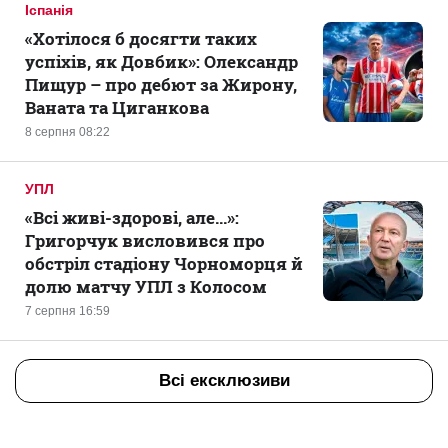
Іспанія
«Хотілося б досягти таких
успіхів, як Довбик»: Олександр
Пищур – про дебют за Жирону,
Ваната та Циганкова
8 серпня 08:22
УПЛ
«Всі живі-здорові, але...»:
Григорчук висловився про
обстріл стадіону Чорноморця й
долю матчу УПЛ з Колосом
7 серпня 16:59
Всі ексклюзиви