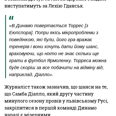
виступатимуть за Лехію Гданськ.
«В Динамо повертається Торрес [з
Еюпспора]. Попри якісь мікропроблеми з
поведінкою, які були, його гра вражає
тренерів і вони хочуть дати йому шанс,
враховуючи, що ніхто не знає скільки ще
грати в футбол Ярмоленку. Торреса можна
буде скоріш за все побачити на відміну від,
наприклад, Діалло».
Журналіст також зазначив, що шанси на те,
що Самба Діалло, який другу частину
минулого сезону провів у львівському Русі,
закріпитися в першій команді Динамо
наразі є мізерними.