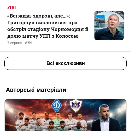
УПЛ
«Всі живі-здорові, але...»:
Григорчук висловився про
обстріл стадіону Чорноморця й
долю матчу УПЛ з Колосом
7 серпня 16:59
Всі ексклюзиви
Авторські матеріали