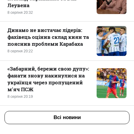
Леувена
8 серпня 20:32
Динамо не вистачає лідерів:
фахівець оцінив склад киян та
пояснив проблеми Карабаха
8 серпня 20:22
«Забарний, бережи свою дупу»:
фанати знову накинулися на
українця через пропущений
м'яч ПСЖ
8 серпня 20:19
Всі новини