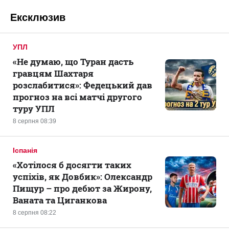
Ексклюзив
УПЛ
«Не думаю, що Туран дасть
гравцям Шахтаря
розслабитися»: Федецький дав
прогноз на всі матчі другого
туру УПЛ
8 серпня 08:39
Іспанія
«Хотілося б досягти таких
успіхів, як Довбик»: Олександр
Пищур – про дебют за Жирону,
Ваната та Циганкова
8 серпня 08:22