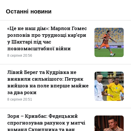
Останні новини
«Це не наш дім»: Марлон Гомес
розповів про труднощі кар’єри
у Шахтарі під час
повномасштабної війни
8 серпня 20:56
Лівий Берег та Кудрівка не
виявили сильнішого: Петряк
вийшов на поле вперше майже
за два роки
8 серпня 20:51
Зоря – Кривбас: Федецький
спрогнозував рахунок у матчі
команд Скрипника та ван