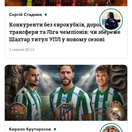
Сергій Стаднюк
Конкуренти без єврокубків, дорогі
трансфери та Ліга чемпіонів: чи збереже
Шахтар титул УПЛ у новому сезоні
3 серпня 08:14
Кирило Круторогов