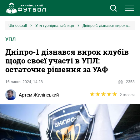
Новини
ukrfootball
упл турнірна таблиця
Дніпро-1 дізнався вирок клубів щодо своєї участі в УПЛ: остаточне рішення за УАФ
УПЛ
Збірна
Дніпро-1 дізнався вирок клубів
Єврокубки
щодо своєї участі в УПЛ:
остаточне рішення за УАФ
УПЛ
16 липня 2024, 14:28
2358
1 ліга
★
★
★
★
★
★
★
★
★
★
Артем Жилінський
2 голоси
2 ліга
Різне
Букмекери