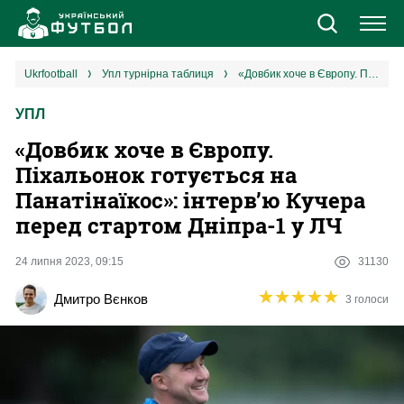
Новини
ukrfootball
упл турнірна таблиця
«Довбик хоче в Європу. Піхальонок готується на Панатінаїкос»: інтерв’ю Кучера перед стартом Дніпра-1 у ЛЧ
УПЛ
Збірна
«Довбик хоче в Європу.
Єврокубки
Піхальонок готується на
Панатінаїкос»: інтерв’ю Кучера
УПЛ
перед стартом Дніпра-1 у ЛЧ
1 ліга
24 липня 2023, 09:15
31130
★
★
★
★
★
★
★
★
★
★
Дмитро Вєнков
3 голоси
2 ліга
Різне
Букмекери