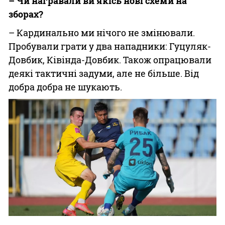
– Чи награвали ви якісь нові схеми на
зборах?
– Кардинально ми нічого не змінювали.
Пробували грати у два нападники: Гуцуляк-
Довбик, Ківінда-Довбик. Також опрацювали
деякі тактичні задуми, але не більше. Від
добра добра не шукають.