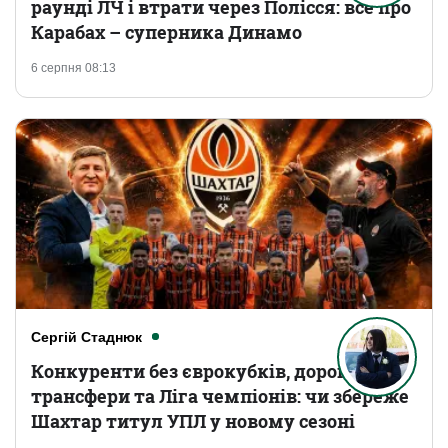
раунді ЛЧ і втрати через Полісся: все про
Карабах – суперника Динамо
6 серпня 08:13
Сергій Стаднюк
Конкуренти без єврокубків, дорогі
трансфери та Ліга чемпіонів: чи збереже
Шахтар титул УПЛ у новому сезоні