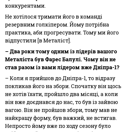
конкурентами.
Не хотілося тримати його в команді
резервним голкіпером. Йому потрібна
практика, аби прогресувати. Тому ми його
відпустили [в Металіст].
– Два роки тому одним із лідерів вашого
Металіста був Фарес Балулі. Чому він не
став разом із вами лідером вже Дніпра-1?
– Коли я прийшов до Дніпра-1, то відразу
покликав його на збори. Спочатку він щось
не хотів їхати, пройшло два місяці, а коли
він вже доєднався до нас, то був із зайвою
вагою. Він не пройшов збори, тому мав не
найкращу форму, був важкий, не встигав.
Непросто йому вже по ходу сезону було