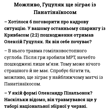
Можливо, Гуцуляк ще зіграє із
Панатінаїкосом
– Хотілося б поговорити про кадрову
ситуацію. У вашому останньому спарингу із
Кривбасом (2:2) пошкодження отримав
Олексій Гуцуляк. Як він себе почуває?
– В нього травма гомілковостопного
суглоба. Після гри зробили МРТ, начебто
пошкоджені лише м’язи. Тому може нічого
страшного й не має. Спробує бігати та,
можливо, ще зіграє у найближчому матчі із
Панатінаїкосом.
– У якій формі Олександр Піхальонок?
Наскільки відомо, він травмувався ще у
таборі національної збірної у червні.