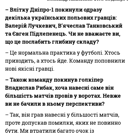
– Влітку Дніпро-1 покинули одразу
декілька українських польових гравців:
Валерій Лучкевич, В’ячеслав Танковський
та Євген Підлепенець. Чи не вважаєте ви,
що це послабить глибину складу?
– Це нормальна практика у футболі. Хтось
приходить, а хтось йде. Команду поповнили
нові якісні гравці.
– Також команду покинув голкіпер
Владислав Рибак, хоча навесні саме він
більшість матчів провів у воротах. Невже
ви не бачили в ньому перспективи?
– Так, він грав навесні у більшості матчів,
проте допускав помилки, яких не повинно
бути. Ми втратили багато очок із