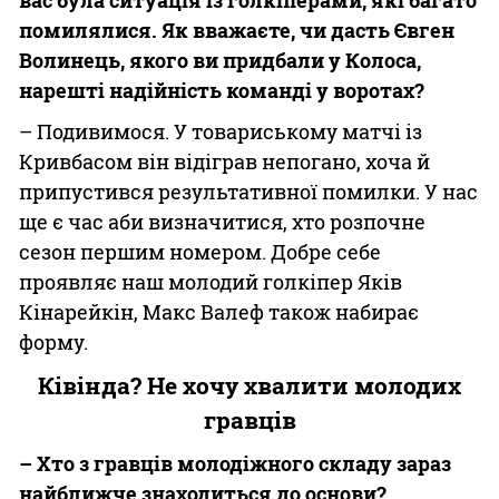
помилялися. Як вважаєте, чи дасть Євген
Волинець, якого ви придбали у Колоса,
нарешті надійність команді у воротах?
– Подивимося. У товариському матчі із
Кривбасом він відіграв непогано, хоча й
припустився результативної помилки. У нас
ще є час аби визначитися, хто розпочне
сезон першим номером. Добре себе
проявляє наш молодий голкіпер Яків
Кінарейкін, Макс Валеф також набирає
форму.
Ківінда? Не хочу хвалити молодих
гравців
– Хто з гравців молодіжного складу зараз
найближче знаходиться до основи?