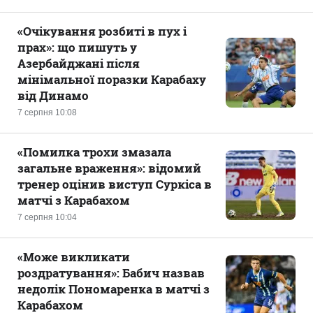
«Очікування розбиті в пух і
прах»: що пишуть у
Азербайджані після
мінімальної поразки Карабаху
від Динамо
7 серпня 10:08
«Помилка трохи змазала
загальне враження»: відомий
тренер оцінив виступ Суркіса в
матчі з Карабахом
7 серпня 10:04
«Може викликати
роздратування»: Бабич назвав
недолік Пономаренка в матчі з
Карабахом