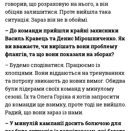
говорив, що розраховую на нього, а він
обіцяв залишитися. Проте вийшла така
ситуація. Зараз він не в обоймі.
– До команди прийшли крайні захисники
Василь Кравець та Денис Мірошниченко. Як
ви вважаєте, чи вирішать вони проблему
флангів, та що вони показали на зборах?
– Будемо сподіватися. Працюємо із
хлопцями. Вони віддаються на тренуваннях
та потроху звикають до нових вимог. Обидва
були лідерами своїх команд у минулому
сезоні. Їх та Олега Горіна я хотів запросити
до команди ще взимку, проте тоді не вийшло.
Радий, що вони зараз із нами.
– У минулій кампанії досить болючою для
вас була ситуація із голкіперами, які багато