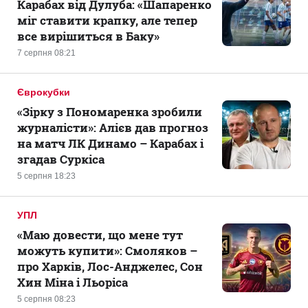
Карабах від Дулуба: «Шапаренко
міг ставити крапку, але тепер
все вирішиться в Баку»
7 серпня 08:21
Єврокубки
«Зірку з Пономаренка зробили
журналісти»: Алієв дав прогноз
на матч ЛК Динамо – Карабах і
згадав Суркіса
5 серпня 18:23
УПЛ
«Маю довести, що мене тут
можуть купити»: Смоляков –
про Харків, Лос-Анджелес, Сон
Хин Міна і Льоріса
5 серпня 08:23