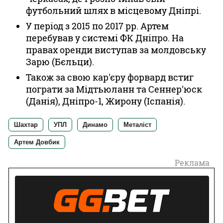
футбольний шлях в місцевому Дніпрі.
У період з 2015 по 2017 рр. Артем
перебував у системі ФК Дніпро. На
правах оренди виступав за молдовську
Зарю (Бєльци).
Також за свою кар'єру форвард встиг
пограти за Мідтьюланн та Сеннер'юск
(Данія), Дніпро-1, Жирону (Іспанія).
Шахтар
УПЛ
Динамо
Металіст
Артем Довбик
Реклама