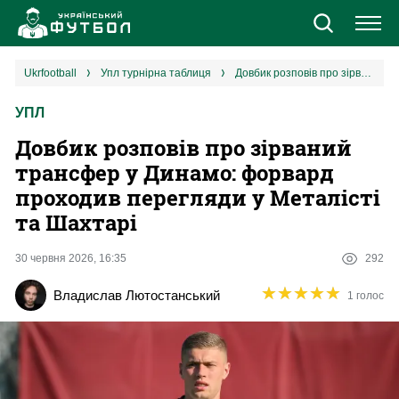
Новини
ukrfootball
упл турнірна таблиця
Довбик розповів про зірваний трансфер у Динамо: форвард проходив перегляди у Металісті та Шахтарі
УПЛ
Збірна
Довбик розповів про зірваний
Єврокубки
трансфер у Динамо: форвард
проходив перегляди у Металісті
УПЛ
та Шахтарі
1 ліга
30 червня 2026, 16:35
292
★
★
★
★
★
★
★
★
★
★
Владислав Лютостанський
1 голос
2 ліга
Різне
Букмекери