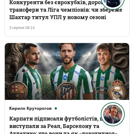
Конкуренти без єврокубків, дорогі
трансфери та Ліга чемпіонів: чи збереже
Шахтар титул УПЛ у новому сезоні
3 серпня 08:14
Кирило Круторогов
Карпати підписали футболістів, що
виступали за Реал, Барселону та
Атлетико: хто вони та як «докотилися»