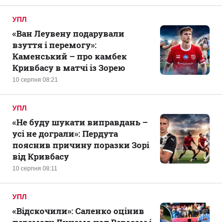
УПЛ
«Ван Леувену подарували
взуття і перемогу»:
Каменський – про камбек
Кривбасу в матчі із Зорею
10 серпня 08:21
УПЛ
«Не буду шукати виправдань –
усі не дограли»: Пердута
пояснив причину поразки Зорі
від Кривбасу
10 серпня 08:11
УПЛ
«Відскочили»: Саленко оцінив