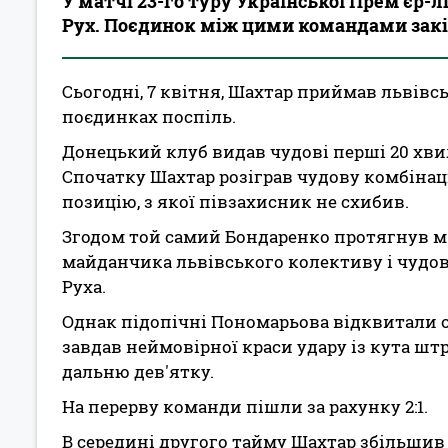
У матчі 23-го туру Української Прем'єр
Рух. Поєдинок між цими командами закін
Сьогодні, 7 квітня, Шахтар приймав львівс
поєдинках поспіль.
Донецький клуб видав чудові перші 20 хви
Спочатку Шахтар розіграв чудову комбінац
позицію, з якої півзахисник не схибив.
Згодом той самий Бондаренко протягнув м'
майданчика львівського колективу і чудов
Руха.
Однак підопічні Пономарьова відквитали о
завдав неймовірної краси удару із кута ш
дальню дев'ятку.
На перерву команди пішли за рахунку 2:1.
В середині другого тайму Шахтар збільшив