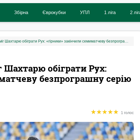
Збірна
Єврокубки
УПЛ
1 ліга
2 ліг
Дубль Бондаренка допоміг Шахтарю обіграти Рух: «гірники» закінчили семиматчеву безпрограшну серію львів'ян
 Шахтарю обіграти Рух:
иматчеву безпрограшну серію
★
★
★
★
★
★
★
★
★
★
1 голос