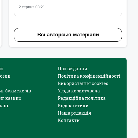
2 серпня 08:21
Всі авторські матеріали
и
Про видання
юзив
Політика конфіденційності
Використання cookies
нг букмекерів
Угода користувача
нг казино
Редакційна політика
нань
Кодекс етики
Наша редакція
Контакти