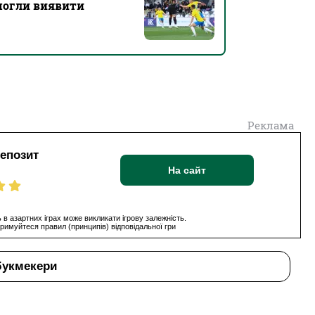
могли виявити
Реклама
депозит
На сайт
 в азартних іграх може викликати ігрову залежність.
римуйтеся правил (принципів) відповідальної гри
букмекери