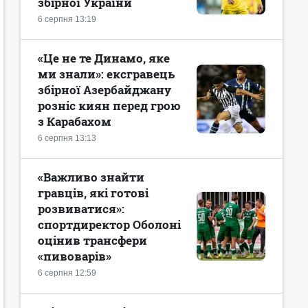
збірної України
6 серпня 13:19
«Це не те Динамо, яке
ми знали»: ексгравець
збірної Азербайджану
розніс киян перед грою
з Карабахом
6 серпня 13:13
«Важливо знайти
гравців, які готові
розвиватися»:
спортдиректор Оболоні
оцінив трансфери
«пивоварів»
6 серпня 12:59