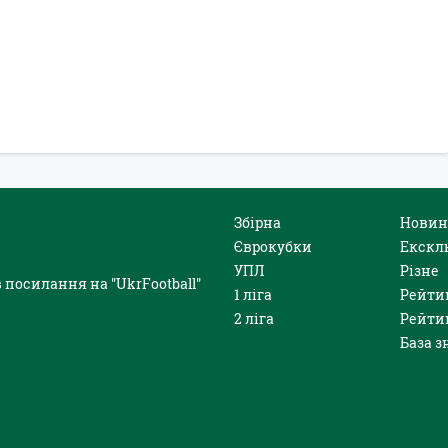
Збірна
Новин
Єврокубки
Екскл
УПЛ
Різне
 посилання на "UkrFootball"
1 ліга
Рейти
2 ліга
Рейти
База з