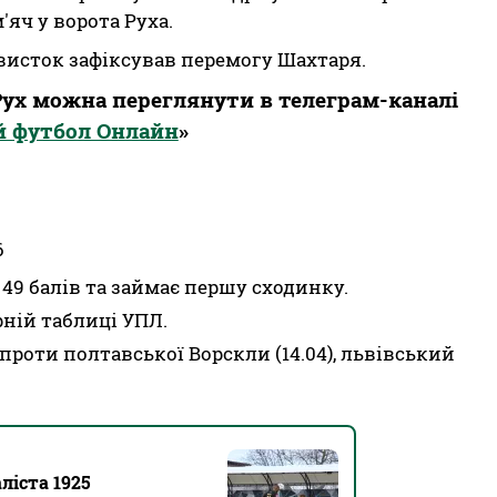
яч у ворота Руха.
висток зафіксував перемогу Шахтаря.
Рух можна переглянути в телеграм-каналі
й футбол Онлайн
»
6
49 балів та займає першу сходинку.
рній таблиці УПЛ.
проти полтавської Ворскли (14.04), львівський
ліста 1925