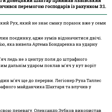
-ліги донецький Шахтар приймав львівський
чився перемогою господарів із рахунком 3:1.
ький Рух, який не знає смаку поразок вже у семи
лин поєдинку, адже зумів відзначитися двічі.
ію, яка вивела Артема Бондаренка на ударну
яч ледь не з центру поля до штрафного
им дальнім ударом поклав м'яч у кут воріт
дин м'яч ще до перерви. Легіонер Руха Таллес
трафного майданчика Шахтаря та влучив у
 свою перевагу. Олександр Зубков використав