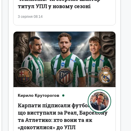
титул УПЛ у новому сезоні
3 серпня 08:14
Кирило Круторогов
Карпати підписали футболістів,
що виступали за Реал, Барселону
та Атлетико: хто вони та як
«докотилися» до УПЛ