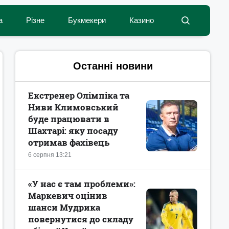
а
Різне
Букмекери
Казино
Останні новини
Екстренер Олімпіка та
Ниви Климовський
буде працювати в
Шахтарі: яку посаду
отримав фахівець
6 серпня 13:21
«У нас є там проблеми»:
Маркевич оцінив
шанси Мудрика
повернутися до складу