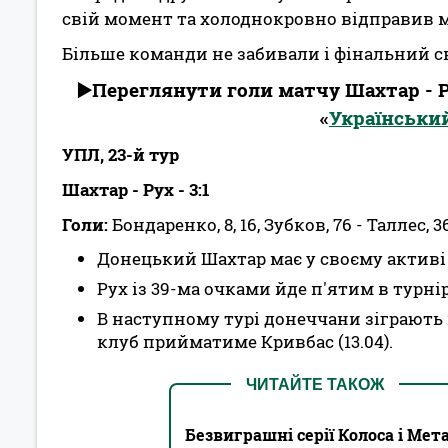
свій момент та холоднокровно відправив м'
Більше команди не забивали і фінальний с
▶️Переглянути голи матчу Шахтар - 
«
Українськи
УПЛ, 23-й тур
Шахтар - Рух - 3:1
Голи:
Бондаренко, 8, 16, Зубков, 76 - Таллес, 3
Донецький Шахтар має у своєму активі 
Рух із 39-ма очками йде п'ятим в турні
В наступному турі донеччани зіграють 
клуб прийматиме Кривбас (13.04).
ЧИТАЙТЕ ТАКОЖ
Безвиграшні серії Колоса і Мета