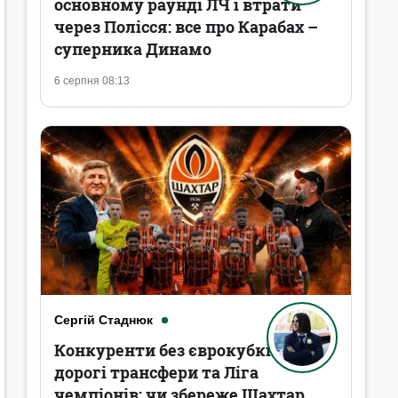
основному раунді ЛЧ і втрати
через Полісся: все про Карабах –
суперника Динамо
6 серпня 08:13
Сергій Стаднюк
Конкуренти без єврокубків,
дорогі трансфери та Ліга
чемпіонів: чи збереже Шахтар