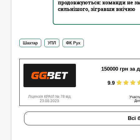
продовжуються: команди не з
сильнішого, зігравши внічию
Шахтар
УПЛ
ФК Рух
150000 грн за 
9.9
Ліцензія КРАІЛ № 78 від
Участь
23.08.2023
Дот
Всі 