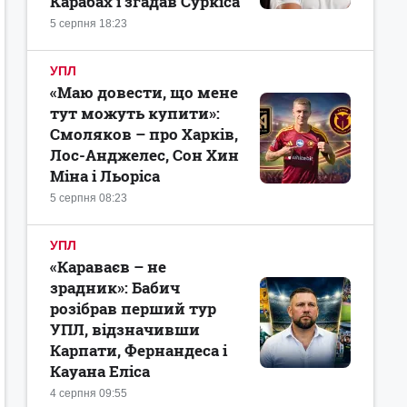
Карабах і згадав Суркіса
5 серпня 18:23
УПЛ
«Маю довести, що мене
тут можуть купити»:
Смоляков – про Харків,
Лос-Анджелес, Сон Хин
Міна і Льоріса
5 серпня 08:23
УПЛ
«Караваєв – не
зрадник»: Бабич
розібрав перший тур
УПЛ, відзначивши
Карпати, Фернандеса і
Кауана Еліса
4 серпня 09:55