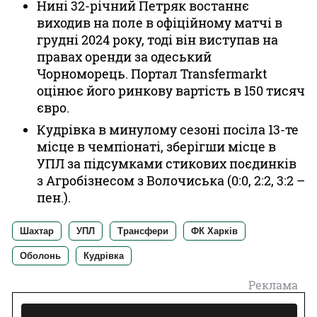
Нині 32-річний Петряк востаннє
виходив на поле в офіційному матчі в
грудні 2024 року, тоді він виступав на
правах оренди за одеський
Чорноморець. Портал Transfermarkt
оцінює його ринкову вартість в 150 тисяч
євро.
Кудрівка в минулому сезоні посіла 13-те
місце в чемпіонаті, зберігши місце в
УПЛ за підсумками стикових поєдинків
з Агробізнесом з Волочиська (0:0, 2:2, 3:2 –
пен.).
Шахтар
УПЛ
Трансфери
ФК Харків
Оболонь
Кудрівка
Реклама