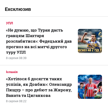
Ексклюзив
УПЛ
«Не думаю, що Туран дасть
гравцям Шахтаря
розслабитися»: Федецький дав
прогноз на всі матчі другого
туру УПЛ
8 серпня 08:39
Іспанія
«Хотілося б досягти таких
успіхів, як Довбик»: Олександр
Пищур – про дебют за Жирону,
Ваната та Циганкова
8 серпня 08:22