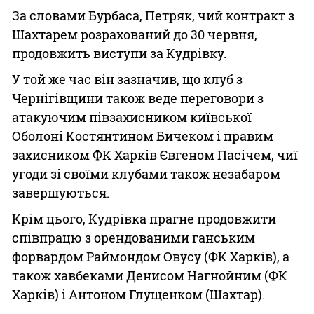
За словами Бурбаса, Петряк, чий контракт з
Шахтарем розрахований до 30 червня,
продовжить виступи за Кудрівку.
У той же час він зазначив, що клуб з
Чернігівщини також веде переговори з
атакуючим півзахисником київської
Оболоні Костянтином Бичеком і правим
захисником ФК Харків Євгеном Пасічем, чиї
угоди зі своїми клубами також незабаром
завершуються.
Крім цього, Кудрівка прагне продовжити
співпрацю з орендованими ганським
форвардом Раймондом Овусу (ФК Харків), а
також хавбеками Денисом Нагнойним (ФК
Харків) і Антоном Глущенком (Шахтар).