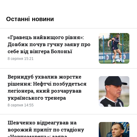
Останні новини
«Гравець найвищого рівня»:
Довбик почув гучну заяву про
себе від вінгера Болоньї
8 серпня 15:21
Вернидуб ухвалив жорстке
рішення: Нефтчі позбудеться
легіонера, який розчарував
українського тренера
8 серпня 14:55
Шевченко відреагував на
ворожий приліт по стадіону
«Чорноморець»: заява