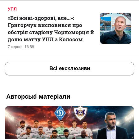
УПЛ
«Всі живі-здорові, але...»:
Григорчук висловився про
обстріл стадіону Чорноморця й
долю матчу УПЛ з Колосом
7 серпня 16:59
Всі ексклюзиви
Авторські матеріали