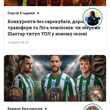
Сергій Стаднюк
Конкуренти без єврокубків, дорогі
трансфери та Ліга чемпіонів: чи збереже
Шахтар титул УПЛ у новому сезоні
3 серпня 08:14
Кирило Круторогов