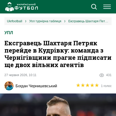
Новини
ukrfootball
упл турнірна таблиця
Ексгравець Шахтаря Петряк перейде в Кудрівку: команда з Чернігівщини прагне підписати ще двох вільних агентів
УПЛ
Збірна
Ексгравець Шахтаря Петряк
Єврокубки
перейде в Кудрівку: команда з
Чернігівщини прагне підписати
УПЛ
ще двох вільних агентів
1 ліга
27 червня 2026, 10:11
431
★
★
★
★
★
★
★
★
★
★
Богдан Чернишевський
1 голос
2 ліга
Різне
Букмекери