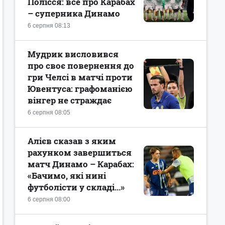
Полісся: все про Карабах
– суперника Динамо
6 серпня 08:13
Мудрик висловився
про своє повернення до
гри Челсі в матчі проти
Ювентуса: графоманією
вінгер не страждає
6 серпня 08:05
Алієв сказав з яким
рахунком завершиться
матч Динамо – Карабах:
«Бачимо, які нині
футболісти у складі...»
6 серпня 08:00