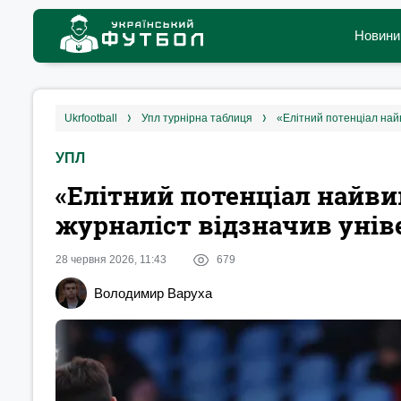
Новини
ukrfootball
упл турнірна таблиця
УПЛ
«Елітний потенціал найви
журналіст відзначив уні
28 червня 2026, 11:43
679
Володимир Варуха