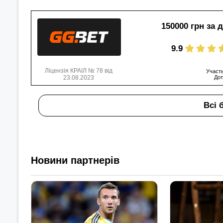
150000 грн за 
9.9
Ліцензія КРАІЛ № 78 від
Участь
23.08.2023
Дот
Всі 