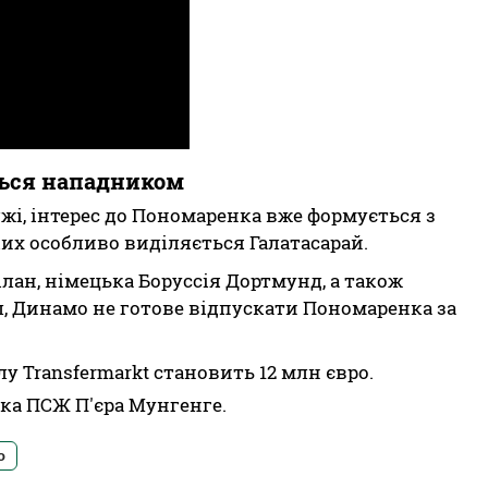
ться нападником
жі, інтерес до Пономаренка вже формується з
ких особливо виділяється Галатасарай.
лан, німецька Боруссія Дортмунд, а також
л, Динамо не готове відпускати Пономаренка за
у Transfermarkt становить 12 млн євро.
а ПСЖ П'єра Мунгенге.
о