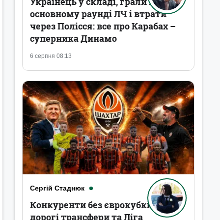
Українець у складі, грали в
основному раунді ЛЧ і втрати
через Полісся: все про Карабах –
суперника Динамо
6 серпня 08:13
Сергій Стаднюк
Конкуренти без єврокубків,
дорогі трансфери та Ліга