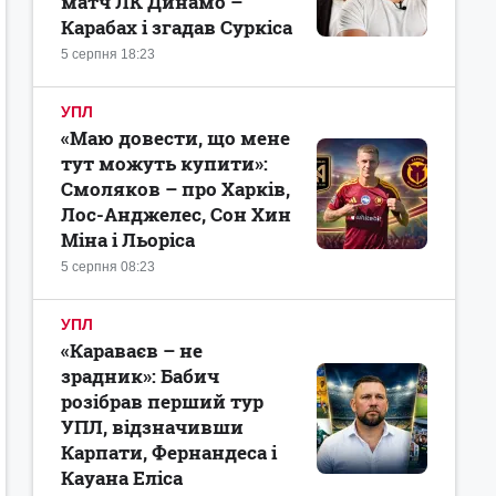
матч ЛК Динамо –
Карабах і згадав Суркіса
5 серпня 18:23
УПЛ
«Маю довести, що мене
тут можуть купити»:
Смоляков – про Харків,
Лос-Анджелес, Сон Хин
Міна і Льоріса
5 серпня 08:23
УПЛ
«Караваєв – не
зрадник»: Бабич
розібрав перший тур
УПЛ, відзначивши
Карпати, Фернандеса і
Кауана Еліса