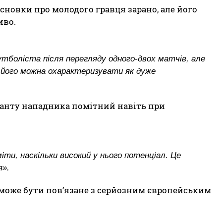
сновки про молодого гравця зарано, але його
иво.
тболіста після перегляду одного-двох матчів, але
 його можна охарактеризувати як дуже
ланту нападника помітний навіть при
міти, наскільки високий у нього потенціал. Це
я».
 може бути пов’язане з серйозним європейським