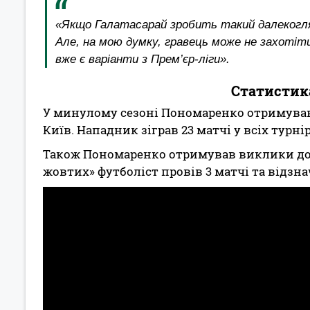
«Якщо Галатасарай зробить такий далекогляд
Але, на мою думку, гравець може не захотіт
вже є варіанти з Прем’єр-ліги».
Статистик
У минулому сезоні Пономаренко отримував 
Київ. Нападник зіграв 23 матчі у всіх турнір
Також Пономаренко отримував виклики до н
жовтих» футболіст провів 3 матчі та відзн