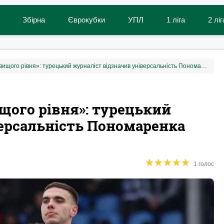
Збірна
Єврокубки
УПЛ
1 ліга
2 ліг
«Елітний потенціал найвищого рівня»: турецький журналіст відзначив універсальність Пономаренка
щого рівня»: турецький
версальність Пономаренка
★
★
★
★
★
★
★
★
★
★
1 голос