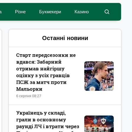
а
Різне
Букмекери
Казино
Останні новини
Старт передсезонки не
вдався: Забарний
отримав найгіршу
оцінку з усіх гравців
ПСЖ за матч проти
Мальорки
6 серпня 08:27
Українець у складі,
грали в основному
раунді ЛЧ і втрати через