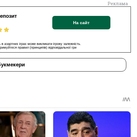
Реклама
депозит
На сайт
 в азартних іграх може викликати ігрову залежність.
римуйтеся правил (принципів) відповідальної гри
букмекери