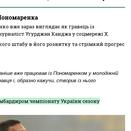
Пономаренка
о вже зараз виглядає як гравець із
урналіст Угурджан Канджа у соцмережі X.
кого штабу в його розвитку та стрімкий прогрес
аніше вже працював із Пономаренком у молодіжній
авця і, образно кажучи, створив із нього
бардиром чемпіонату України сезону