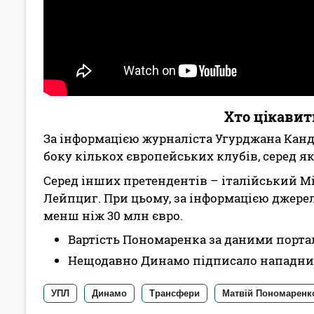
Хто цікави
За інформацією журналіста Угурджана Канд
боку кількох європейських клубів, серед я
Серед інших претендентів – італійський Мі
Лейпциг. При цьому, за інформацією джере
менш ніж 30 млн євро.
Вартість Пономаренка за даними портал
Нещодавно Динамо підписало нападник
УПЛ
Динамо
Трансфери
Матвій Пономаренк