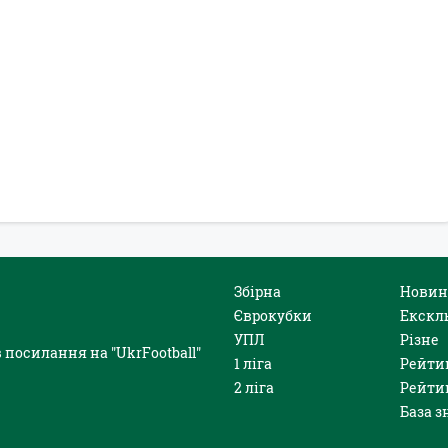
Збірна
Новин
Єврокубки
Екскл
УПЛ
Різне
 посилання на "UkrFootball"
1 ліга
Рейти
2 ліга
Рейти
База з