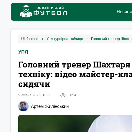
Новини
ukrfootball
упл турнірна таблиця
УПЛ
Головний тренер Шахтаря
техніку: відео майстер-кл
сидячи
9 липня 2025, 18:30
1054
Артем Жилінський