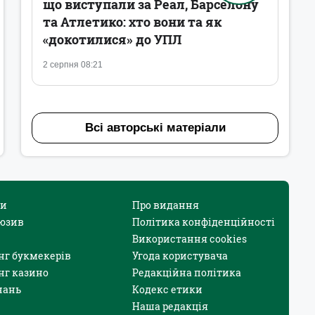
що виступали за Реал, Барселону
та Атлетико: хто вони та як
«докотилися» до УПЛ
2 серпня 08:21
Всі авторські матеріали
и
Про видання
юзив
Політика конфіденційності
Використання cookies
нг букмекерів
Угода користувача
нг казино
Редакційна політика
нань
Кодекс етики
Наша редакція