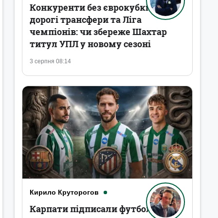
Конкуренти без єврокубків,
дорогі трансфери та Ліга
чемпіонів: чи збереже Шахтар
титул УПЛ у новому сезоні
3 серпня 08:14
Кирило Круторогов
Карпати підписали футболістів,