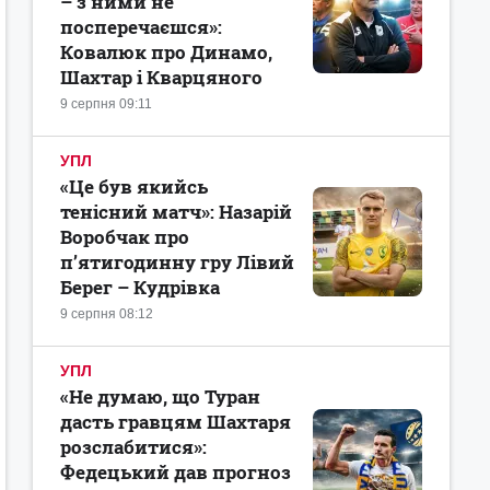
– з ними не
посперечаєшся»:
Ковалюк про Динамо,
Шахтар і Кварцяного
9 серпня 09:11
УПЛ
«Це був якийсь
тенісний матч»: Назарій
Воробчак про
п’ятигодинну гру Лівий
Берег – Кудрівка
9 серпня 08:12
УПЛ
«Не думаю, що Туран
дасть гравцям Шахтаря
розслабитися»:
Федецький дав прогноз