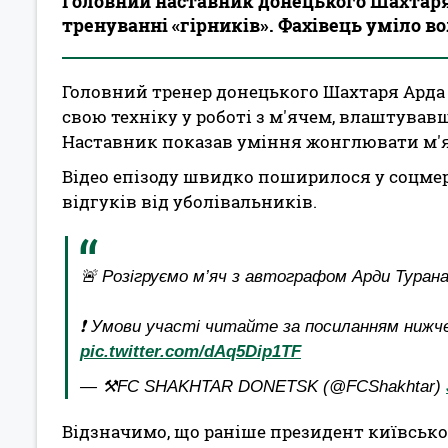
Головний наставник донецького Шахтаря 
тренуванні «гірників». Фахівець уміло в
Головний тренер донецького Шахтаря Арда
свою техніку у роботі з м'ячем, влаштував
Наставник показав уміння жонглювати м'я
Відео епізоду швидко поширилося у соцмер
відгуків від уболівальників.
🚨 Розігруємо м’яч з автографом Арди Турана
❗️ Умови участі читайте за посиланням нижче
pic.twitter.com/dAq5Dip1TF
— ⚒FC SHAKHTAR DONETSK (@FCShakhtar)
Відзначимо, що раніше президент київсько