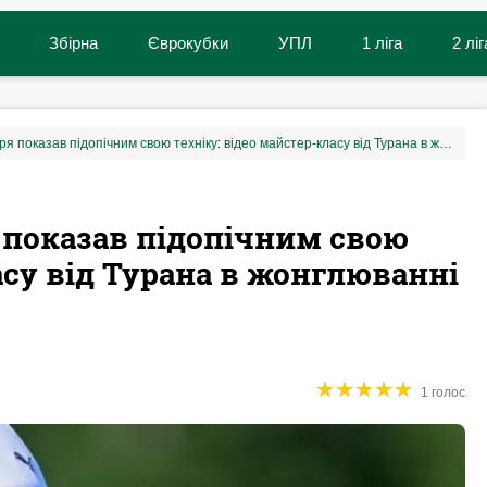
Збірна
Єврокубки
УПЛ
1 ліга
2 ліг
Головний тренер Шахтаря показав підопічним свою техніку: відео майстер-класу від Турана в жонглюванні сидячи
 показав підопічним свою
асу від Турана в жонглюванні
★
★
★
★
★
★
★
★
★
★
1 голос