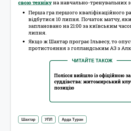
свою техніку
на навчально-тренувальних з
Перша гра першого кваліфікаційного ра
відбутися 10 липня. Початок матчу, як
заплановано на 21:00 за київським часо
липня.
Якщо ж Шахтар програє Ільвесу, то опу
протистояння з голландським АЗ з Алк
ЧИТАЙТЕ ТАКОЖ
Полісся вийшло із офіційною з
суддівства: житомирський клу
позицію
Шахтар
УПЛ
Арда Туран