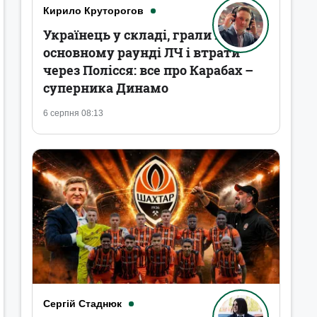
Кирило Круторогов
Українець у складі, грали в
основному раунді ЛЧ і втрати
через Полісся: все про Карабах –
суперника Динамо
6 серпня 08:13
Сергій Стаднюк