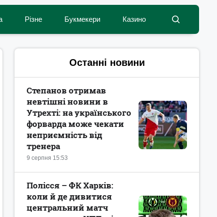
а
Різне
Букмекери
Казино
Останні новини
Степанов отримав
невтішні новини в
Утрехті: на українського
форварда може чекати
неприємність від
тренера
9 серпня 15:53
Полісся – ФК Харків:
коли й де дивитися
центральний матч