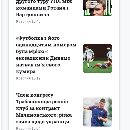
другого туру УПЛ між
командами Ротаня і
Бартуловича
9 серпня 15:45
«Футболка з його
одинадцятим номером
була мрією»:
ексзахисник Динамо
назвав ім'я свого
кумира
9 серпня 15:19
Член конгресу
Трабзонспора розніс
клуб за контракт
Малиновського: різка
заява щодо українця
9 серпня 15:04