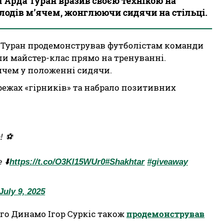
Арда Туран вразив своєю технікою на
олодів м’ячем, жонглюючи сидячи на стільці.
 Туран продемонстрував футболістам команди
ши майстер-клас прямо на тренуванні.
чем у положенні сидячи.
ежах «гірників» та набрало позитивних
! ⚽️
 ⬇️
https://t.co/O3Kl15WUr0
#Shakhtar
#giveaway
July 9, 2025
го Динамо Ігор Суркіс також
продемонстрував