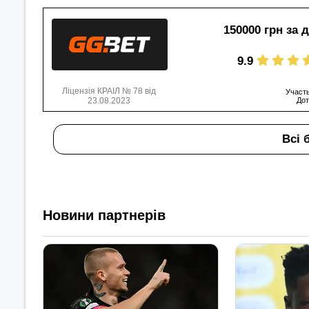
150000 грн за 
9.9
Ліцензія КРАІЛ № 78 від
Участь
23.08.2023
Дот
Всі 