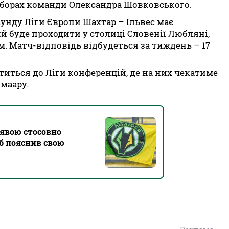
борах команди Олександра Шовковського.
унду Ліги Європи Шахтар – Ільвес має
ий буде проходити у столиці Словенії Любляні,
м. Матч-відповідь відбудеться за тиждень – 17
ститься до Ліги конференцій, де на них чекатиме
маару.
аявою стосовно
б пояснив свою