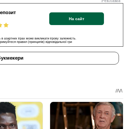
Реклама
депозит
На сайт
 в азартних іграх може викликати ігрову залежність.
римуйтеся правил (принципів) відповідальної гри
букмекери