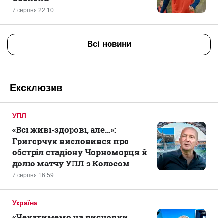
7 серпня 22:10
Всі новини
Ексклюзив
УПЛ
«Всі живі-здорові, але...»:
Григорчук висловився про
обстріл стадіону Чорноморця й
долю матчу УПЛ з Колосом
7 серпня 16:59
Україна
«Чекатимемо на висновки