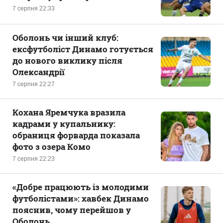
7 серпня 22:33
Оболонь чи інший клуб:
ексфутболіст Динамо готується
до нового виклику після
Олександрії
7 серпня 22:27
Кохана Яремчука вразила
кадрами у купальнику:
обраниця форварда показала
фото з озера Комо
7 серпня 22:23
«Добре працюють із молодими
футболістами»: хавбек Динамо
пояснив, чому перейшов у
Оболонь