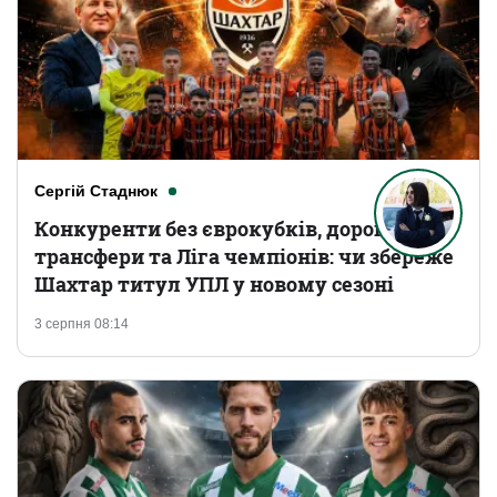
Сергій Стаднюк
Конкуренти без єврокубків, дорогі
трансфери та Ліга чемпіонів: чи збереже
Шахтар титул УПЛ у новому сезоні
3 серпня 08:14