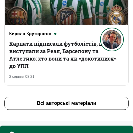
Кирило Круторогов
Карпати підписали футболістів, що
виступали за Реал, Барселону та
Атлетико: хто вони та як «докотилися»
до УПЛ
2 серпня 08:21
Всі авторські матеріали