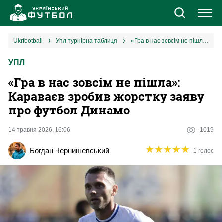
Новини
ukrfootball
упл турнірна таблиця
«Гра в нас зовсім не пішла»: Караваєв зробив жорстку заяву про футбол Динамо
УПЛ
Збірна
«Гра в нас зовсім не пішла»:
Єврокубки
Караваєв зробив жорстку заяву
про футбол Динамо
УПЛ
14 травня 2026, 16:06
1019
1 ліга
★
★
★
★
★
★
★
★
★
★
Богдан Чернишевський
1 голос
2 ліга
Різне
Букмекери