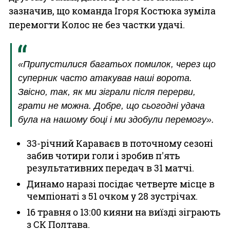
зазначив, що команда Ігоря Костюка зуміла
перемогти Колос не без частки удачі.
«Припустилися багатьох помилок, через що
суперник часто атакував наші ворота.
Звісно, так, як ми зіграли після перерви,
грати не можна. Добре, що сьогодні удача
була на нашому боці і ми здобули перемогу».
33-річний Караваєв в поточному сезоні
забив чотири голи і зробив п'ять
результативних передач в 31 матчі.
Динамо наразі посідає четверте місце в
чемпіонаті з 51 очком у 28 зустрічах.
16 травня о 13:00 кияни на виїзді зіграють
з СК Полтава.