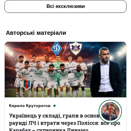
Всі ексклюзиви
Авторські матеріали
Кирило Круторогов
Українець у складі, грали в основному
раунді ЛЧ і втрати через Полісся: все про
Карабах – суперника Динамо