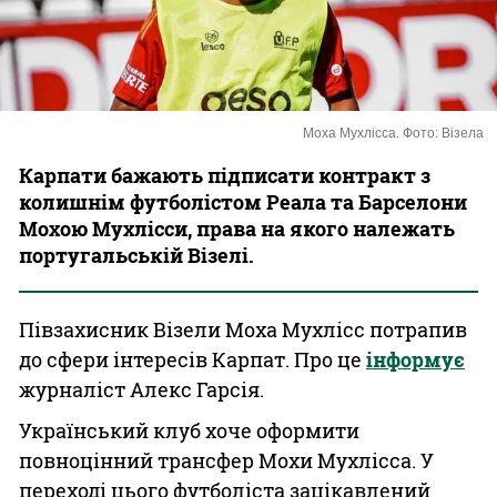
Казино
Моха Мухлісса. Фото: Візела
Карпати бажають підписати контракт з
колишнім футболістом Реала та Барселони
Мохою Мухлісси, права на якого належать
португальській Візелі.
Півзахисник Візели Моха Мухлісс потрапив
до сфери інтересів Карпат. Про це
інформує
журналіст Алекс Гарсія.
Український клуб хоче оформити
повноцінний трансфер Мохи Мухлісса. У
переході цього футболіста зацікавлений