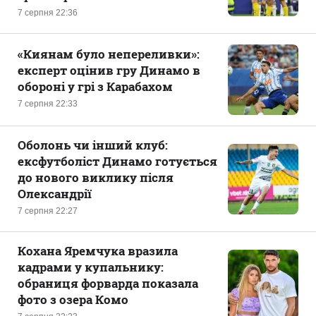
7 серпня 22:36
«Киянам було непереливки»:
експерт оцінив гру Динамо в
обороні у грі з Карабахом
7 серпня 22:33
Оболонь чи інший клуб:
ексфутболіст Динамо готується
до нового виклику після
Олександрії
7 серпня 22:27
Кохана Яремчука вразила
кадрами у купальнику:
обраниця форварда показала
фото з озера Комо