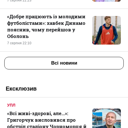
7 серпня 22:23
«Добре працюють із молодими
футболістами»: хавбек Динамо
пояснив, чому перейшов у
Оболонь
7 серпня 22:10
Всі новини
Ексклюзив
УПЛ
«Всі живі-здорові, але...»:
Григорчук висловився про
обстріл стадіону Чорноморця й