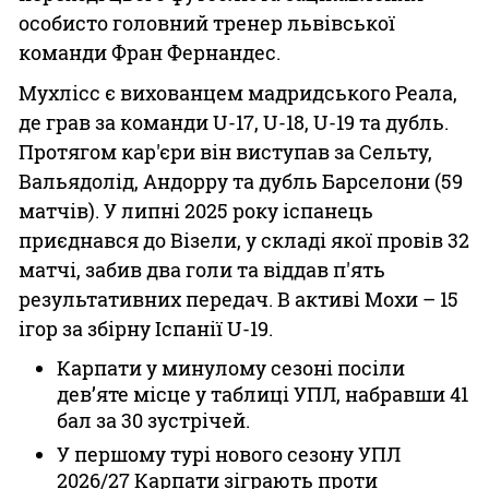
особисто головний тренер львівської
команди Фран Фернандес.
Мухлісс є вихованцем мадридського Реала,
де грав за команди U-17, U-18, U-19 та дубль.
Протягом кар'єри він виступав за Сельту,
Вальядолід, Андорру та дубль Барселони (59
матчів). У липні 2025 року іспанець
приєднався до Візели, у складі якої провів 32
матчі, забив два голи та віддав п'ять
результативних передач. В активі Мохи – 15
ігор за збірну Іспанії U-19.
Карпати у минулому сезоні посіли
дев’яте місце у таблиці УПЛ, набравши 41
бал за 30 зустрічей.
У першому турі нового сезону УПЛ
2026/27 Карпати зіграють проти