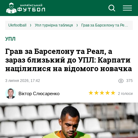
Новини
ukrfootball
упл турнірна таблиця
Грав за Барселону та Реал, а зараз близький до УПЛ: Карпати націлилися на відомого новачка
УПЛ
Збірна
Грав за Барселону та Реал, а
Єврокубки
зараз близький до УПЛ: Карпати
націлилися на відомого новачка
УПЛ
3 липня 2026, 17:42
375
1 ліга
★
★
★
★
★
★
★
★
★
★
Віктор Слюсаренко
2 голоси
2 ліга
Різне
Букмекери