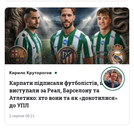
Кирило Круторогов
Карпати підписали футболістів, що
виступали за Реал, Барселону та
Атлетико: хто вони та як «докотилися»
до УПЛ
2 серпня 08:21