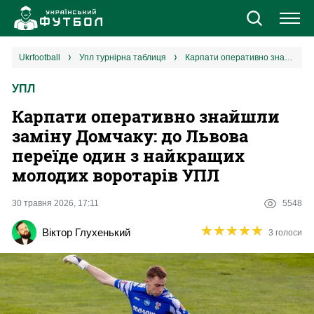
Новини
ukrfootball
упл турнірна таблиця
Карпати оперативно знайшли заміну Домчаку: до Львова переїде один з найкращих молодих воротарів УПЛ
УПЛ
Збірна
Карпати оперативно знайшли
Єврокубки
заміну Домчаку: до Львова
переїде один з найкращих
УПЛ
молодих воротарів УПЛ
1 ліга
30 травня 2026, 17:11
5548
★
★
★
★
★
★
★
★
★
★
Віктор Глухенький
3 голоси
2 ліга
Різне
Букмекери