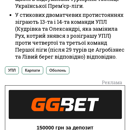
Української Прем'єр-ліги.
У стикових двоматчевих протистояннях
зіграють 13-та і 14-та команди УПЛ
(Кудрівка та Олександрі, яка замінила
Рух, котрий знявся з розіграшу УПЛ)
проти четвертої та третьої команд
Першої ліги (після 29 турів це Агробізнес
та Лівий берег відповідно) відповідно.
УПЛ
Карпати
Оболонь
Реклама
150000 грн за депозит