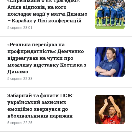
«Сприймали б як трагедію»:
Алієв відповів, на кого
покладає надії у матчі Динамо
– Карабах у Лізі конференцій
5 серпня 23:01
«Реальна перевірка на
профпридатність»: Демченко
відреагував на чутки про
можливу відставку Костюка з
Динамо
5 серпня 22:38
Забарний та фанати ПСЖ:
український захисник
емоційно звернувся до
вболівальників парижан
5 серпня 22:25