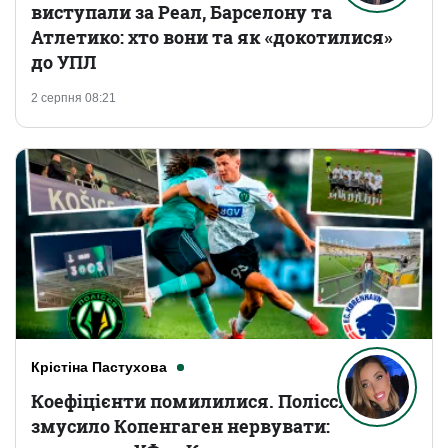
виступали за Реал, Барселону та
Атлетико: хто вони та як «докотилися»
до УПЛ
2 серпня 08:21
Крістіна Пастухова
Коефіцієнти помилилися. Полісся
змусило Копенгаген нервувати: