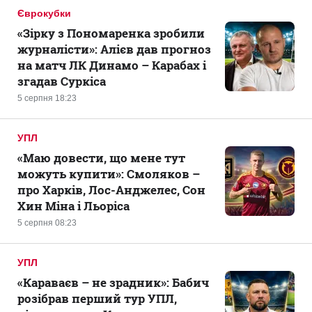
Єврокубки
«Зірку з Пономаренка зробили
журналісти»: Алієв дав прогноз
на матч ЛК Динамо – Карабах і
згадав Суркіса
5 серпня 18:23
УПЛ
«Маю довести, що мене тут
можуть купити»: Смоляков –
про Харків, Лос-Анджелес, Сон
Хин Міна і Льоріса
5 серпня 08:23
УПЛ
«Караваєв – не зрадник»: Бабич
розібрав перший тур УПЛ,