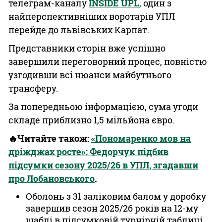
телеграм-каналу
INSIDE UPL
, один з
найперспективніших воротарів УПЛ
перейде до львівських Карпат.
Представники сторін вже успішно
завершили переговорний процес, повністю
узгодивши всі нюанси майбутнього
трансферу.
За попередньою інформацією, сума угоди
складе приблизно 1,5 мільйона євро.
🔥Читайте також:
«Пономаренко мов на
дріжджах росте»: Федорчук підбив
підсумки сезону 2025/26 в УПЛ, згадавши
про Лобановського
.
Оболонь з 31 заліковим балом у доробку
завершив сезон 2025/26 років на 12-му
щаблі в підсумковій турнірній таблиці