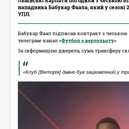
Львівські Карпати погодили з чеською В
нападника Бабукар Фаала, який у сезоні 
УПЛ.
Бабукар Фаал підписав контракт з чеською 
телеграм-канал «
Футбол з вертольоту
».
За інформацією джерела, сума трансферу ск
«Клуб [Вікторія] давно був зацікавлений у тр