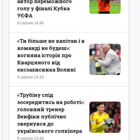
автор переможного
голу у фіналі Кубка
УЄФА
9 серпня 14:46
«Ти більше не капітан і в
команді не будеш»:
вогняна історія про
Кварцяного від
ексзахисника Волині
9 серпня 14:19
«Трубіну слід
зосередитись на роботі»:
головний тренер
Бенфіки публічно
звернувся до
українського голкіпера
9 серпня 13:48