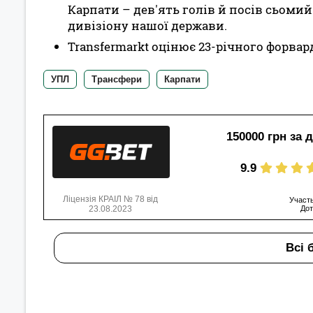
Карпати – дев'ять голів й посів сьоми
дивізіону нашої держави.
Transfermarkt оцінює 23-річного форвард
УПЛ
Трансфери
Карпати
150000 грн за 
9.9
Ліцензія КРАІЛ № 78 від
Участь
23.08.2023
Дот
Всі 