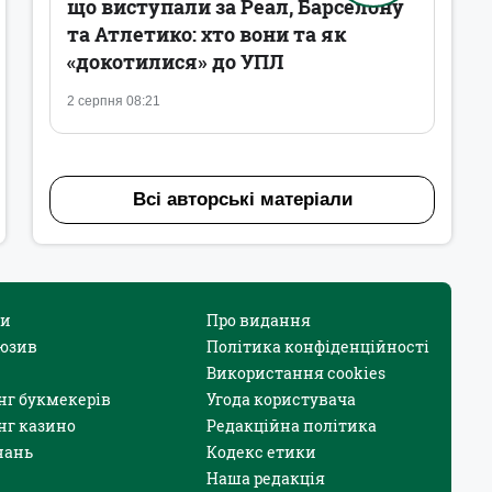
що виступали за Реал, Барселону
та Атлетико: хто вони та як
«докотилися» до УПЛ
2 серпня 08:21
Всі авторські матеріали
и
Про видання
юзив
Політика конфіденційності
Використання cookies
нг букмекерів
Угода користувача
нг казино
Редакційна політика
нань
Кодекс етики
Наша редакція