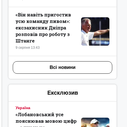
«Він навіть пригостив
усю команду пивом»:
ексзахисник Дніпра
розповів про роботу з
Штанге
9 серпня 13:43
Всі новини
Ексклюзив
Україна
«Лобановський усе
пояснював мовою цифр