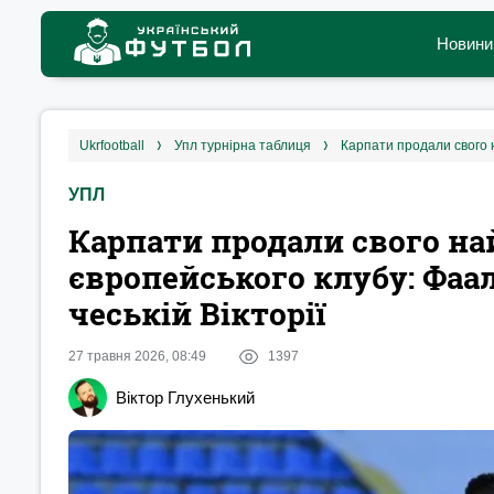
Новини
ukrfootball
упл турнірна таблиця
УПЛ
Карпати продали свого н
європейського клубу: Фаа
чеській Вікторії
27 травня 2026, 08:49
1397
Віктор Глухенький