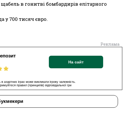
й щабель в гонитві бомбардирів елітарного
а у 700 тисяч євро.
Реклама
депозит
На сайт
 в азартних іграх може викликати ігрову залежність.
римуйтеся правил (принципів) відповідальної гри
букмекери