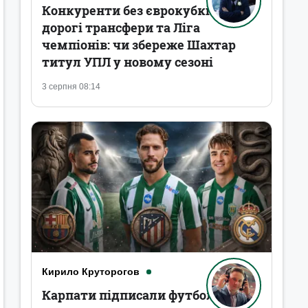
Конкуренти без єврокубків,
дорогі трансфери та Ліга
чемпіонів: чи збереже Шахтар
титул УПЛ у новому сезоні
3 серпня 08:14
Кирило Круторогов
Карпати підписали футболістів,