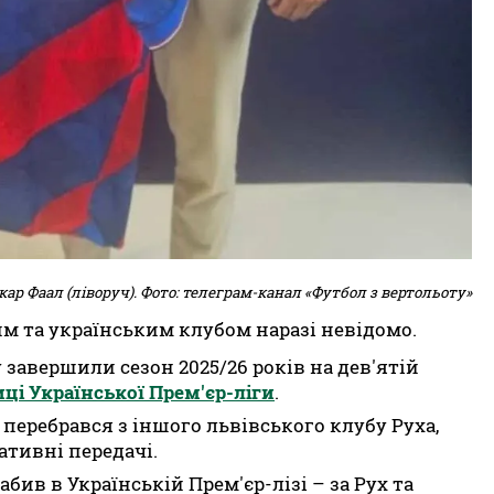
кар Фаал (ліворуч). Фото: телеграм-канал «Футбол з вертольоту»
м та українським клубом наразі невідомо.
 завершили сезон 2025/26 років на дев'ятій
ці Української Прем'єр-ліги
.
х перебрався з іншого львівського клубу Руха,
ативні передачі.
абив в Українській Прем'єр-лізі – за Рух та