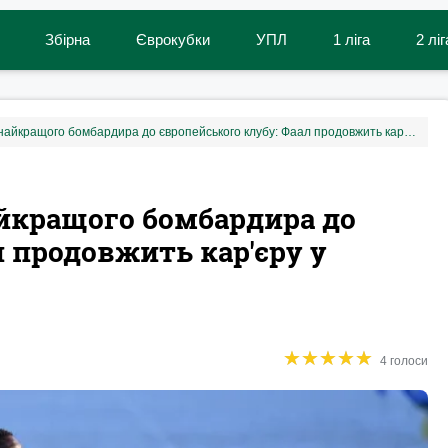
Збірна
Єврокубки
УПЛ
1 ліга
2 ліг
Карпати продали свого найкращого бомбардира до європейського клубу: Фаал продовжить кар'єру у чеській Вікторії
айкращого бомбардира до
л продовжить кар'єру у
★
★
★
★
★
★
★
★
★
★
4 голоси