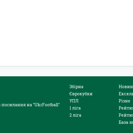
Збірна
Новин
Єврокубки
Екскл
УПЛ
Різне
 посилання на "UkrFootball"
1 ліга
Рейти
2 ліга
Рейти
База з