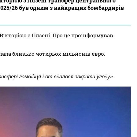
ікторією з Плзені трансфер центрального
2025/26 був одним з найкращих бомбардирів
Вікторією з Плзені. Про це проінформував
лала близько чотирьох мільйонів євро.
ансфері гамбійця і от вдалося закрити угоду».