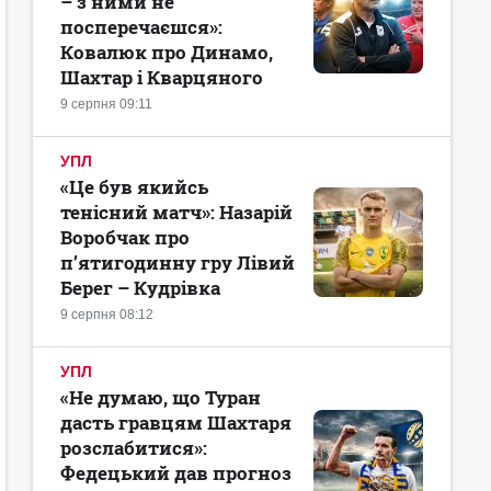
– з ними не
посперечаєшся»:
Ковалюк про Динамо,
Шахтар і Кварцяного
9 серпня 09:11
УПЛ
«Це був якийсь
тенісний матч»: Назарій
Воробчак про
п’ятигодинну гру Лівий
Берег – Кудрівка
9 серпня 08:12
УПЛ
«Не думаю, що Туран
дасть гравцям Шахтаря
розслабитися»:
Федецький дав прогноз