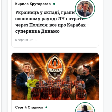
Кирило Круторогов
Українець у складі, грали в
основному раунді ЛЧ і втрати
через Полісся: все про Карабах –
суперника Динамо
6 серпня 08:13
Сергій Стаднюк