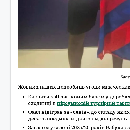
Бабу
Жодних інших подробиць угоди між чеськи
Карпати з 41 заліковим балом у доробку
сходинці в
підсумковій турнірній табли
Фаал відіграв за «левів», до складу яки
десять поєдинків: два голи, дві результ
Загалом у сезоні 2025/26 років Бабукар з