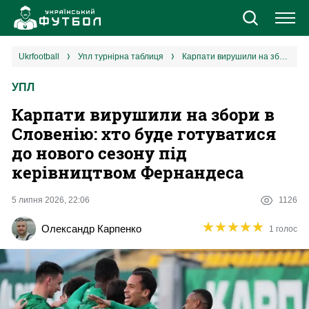
Новини
ukrfootball
упл турнірна таблиця
Карпати вирушили на збори в Словенію: хто буде готуватися до нового сезону під керівництвом Фернандеса
УПЛ
Збірна
Карпати вирушили на збори в
Єврокубки
Словенію: хто буде готуватися
до нового сезону під
УПЛ
керівництвом Фернандеса
1 ліга
5 липня 2026, 22:06
1126
★
★
★
★
★
★
★
★
★
★
Олександр Карпенко
1 голос
2 ліга
Різне
Букмекери