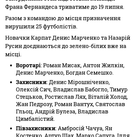
Франа Фернандеса триватиме до 19 липня.
Разом з командою до місця призначення
вирушили 25 футболістів.
Новачки Карпат Денис Марченко та Назарій
Русин доєднаються до зелено-білих вже на
місці.
Воротарі
: Роман Мисак, Антон Жилкін,
Денис Марченко, Богдан Семешко.
Захисники
: Денис Мірошніченко,
Олексій Сич, Владислав Бабогло, Тимур
Стецьков, Ростислав Лях, Віталій Холод,
Жан Педрозу, Роман Вантух, Святослав
Гльоц, Андрій Булеза, Владислав
Цимбалістий.
Півзахисники
: Амбросій Чачуа, Ян
Костенко, Артур Шах, Марко Сапуга, Ілля