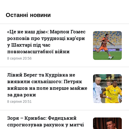
Останні новини
«Це не наш дім»: Марлон Гомес
розповів про труднощі кар’єри
у Шахтарі під час
повномасштабної війни
8 серпня 20:56
Лівий Берег та Кудрівка не
виявили сильнішого: Петряк
вийшов на поле вперше майже
за два роки
8 серпня 20:51
Зоря – Кривбас: Федецький
спрогнозував рахунок у матчі