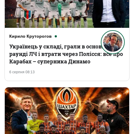
Кирило Круторогов
Українець у складі, грали в основному
раунді ЛЧ і втрати через Полісся: все про
Карабах – суперника Динамо
6 серпня 08:13