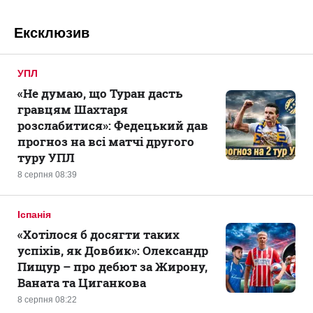
Ексклюзив
УПЛ
«Не думаю, що Туран дасть
гравцям Шахтаря
розслабитися»: Федецький дав
прогноз на всі матчі другого
туру УПЛ
8 серпня 08:39
Іспанія
«Хотілося б досягти таких
успіхів, як Довбик»: Олександр
Пищур – про дебют за Жирону,
Ваната та Циганкова
8 серпня 08:22