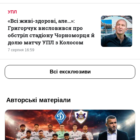
УПЛ
«Всі живі-здорові, але...»:
Григорчук висловився про
обстріл стадіону Чорноморця й
долю матчу УПЛ з Колосом
7 серпня 16:59
Всі ексклюзиви
Авторські матеріали