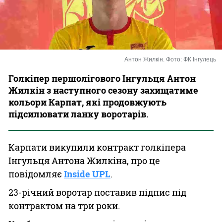
Казино
Антон Жилкін. Фото: ФК Інгулець
Голкіпер першолігового Інгульця Антон
Жилкін з наступного сезону захищатиме
кольори Карпат, які продовжують
підсилювати ланку воротарів.
Карпати викупили контракт голкіпера
Інгульця Антона Жилкіна, про це
повідомляє
Inside UPL
.
23-річний воротар поставив підпис під
контрактом на три роки.