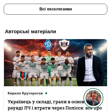
Всі ексклюзиви
Авторські матеріали
Кирило Круторогов
Українець у складі, грали в основному
раунді ЛЧ і втрати через Полісся: все про