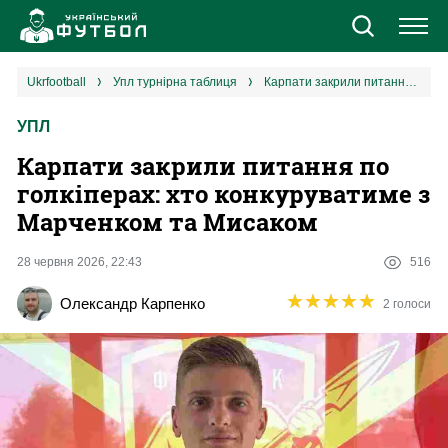
Новини
ukrfootball
упл турнірна таблиця
Карпати закрили питання по голкіперах: хто конкуруватиме з Марченком та Мисаком
УПЛ
Збірна
Карпати закрили питання по
Єврокубки
голкіперах: хто конкуруватиме з
Марченком та Мисаком
УПЛ
28 червня 2026, 22:43
516
1 ліга
★
★
★
★
★
★
★
★
★
★
Олександр Карпенко
2 голоси
2 ліга
Різне
Букмекери