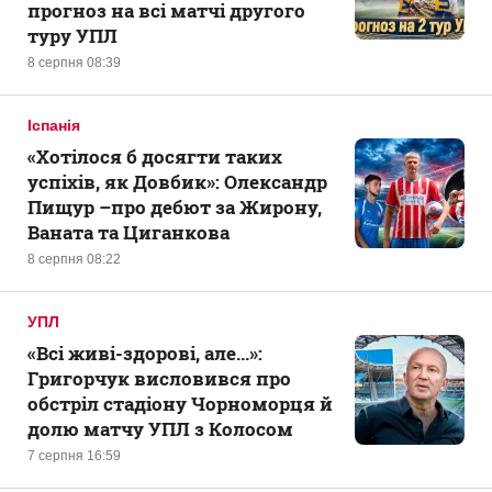
прогноз на всі матчі другого
туру УПЛ
8 серпня 08:39
Іспанія
«Хотілося б досягти таких
успіхів, як Довбик»: Олександр
Пищур –про дебют за Жирону,
Ваната та Циганкова
8 серпня 08:22
УПЛ
«Всі живі-здорові, але...»:
Григорчук висловився про
обстріл стадіону Чорноморця й
долю матчу УПЛ з Колосом
7 серпня 16:59