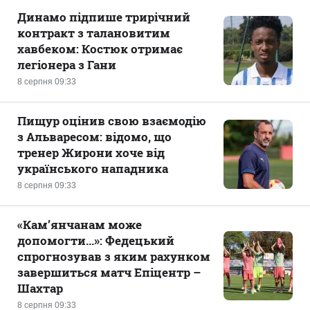
Динамо підпише трирічний
контракт з талановитим
хавбеком: Костюк отримає
легіонера з Гани
8 серпня 09:33
Пищур оцінив свою взаємодію
з Альваресом: відомо, що
тренер Жирони хоче від
українського нападника
8 серпня 09:33
«Кам’янчанам може
допомогти...»: Федецький
спрогнозував з яким рахунком
завершиться матч Епіцентр –
Шахтар
8 серпня 09:33