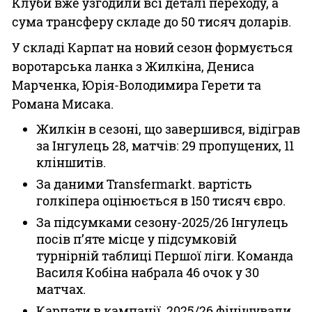
Клуби вже узгодили всі деталі переходу, а
сума трансферу складе до 50 тисяч доларів.
У складі Карпат на новий сезон формується
воротарська ланка з Жилкіна, Дениса
Марченка, Юрія-Володимира Герети та
Романа Мисака.
Жилкін в сезоні, що завершився, відіграв
за Інгулець 28, матчів: 29 пропущених, 11
кліншитів.
За даними Transfermarkt. вартість
голкіпера оцінюється в 150 тисяч євро.
За підсумками сезону-2025/26 Інгулець
посів п’яте місце у підсумковій
турнірній таблиці Першої ліги. Команда
Василя Кобіна набрала 46 очок у 30
матчах.
Карпати в кампанії 2025/26 фінішували