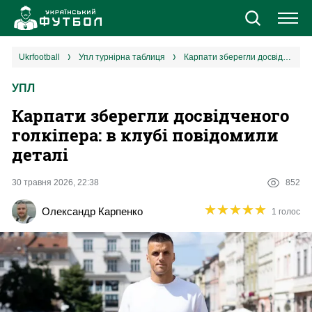
Новини
ukrfootball
упл турнірна таблиця
Карпати зберегли досвідченого голкіпера: в клубі повідомили деталі
УПЛ
Збірна
Карпати зберегли досвідченого
Єврокубки
голкіпера: в клубі повідомили
деталі
УПЛ
30 травня 2026, 22:38
852
1 ліга
★
★
★
★
★
★
★
★
★
★
Олександр Карпенко
1 голос
2 ліга
Різне
Букмекери