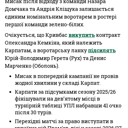
Мисак після відходу з команди Назара
Домчака та Андрія Кліщука залишається
єдиним номінальним воротарем в ростері
першої команди зелено-білих.
Очікується, що Кривбас
викупить
контракт
Олександра Кемкіна, який належить
Карпатам, а воротарську ланку
підсилять
Юрій-Володимир Герета (Рух) та Денис
Марченко (Оболонь).
Мисак в попередній кампанії не провів
жодної хвилини у складі Карпат.
Карпати за підсумками сезону 2025/26
фінішували на дев’ятому місці в
турнірній таблиці УПЛ набравши 41 очко
після 30 турів.
Перехідні матчі за право виступати в