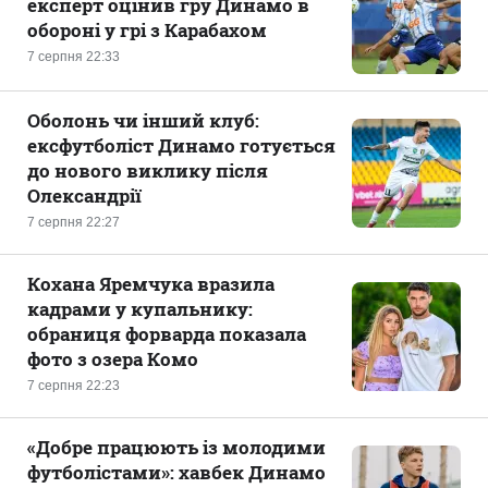
експерт оцінив гру Динамо в
обороні у грі з Карабахом
7 серпня 22:33
Оболонь чи інший клуб:
ексфутболіст Динамо готується
до нового виклику після
Олександрії
7 серпня 22:27
Кохана Яремчука вразила
кадрами у купальнику:
обраниця форварда показала
фото з озера Комо
7 серпня 22:23
«Добре працюють із молодими
футболістами»: хавбек Динамо