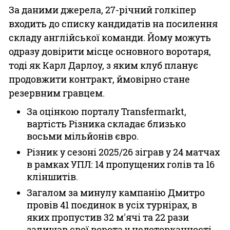
За даними джерела, 27-річний голкіпер
входить до списку кандидатів на посилення
складу англійської команди. Йому можуть
одразу довірити місце основного воротаря,
тоді як Карл Дарлоу, з яким клуб планує
продовжити контракт, ймовірно стане
резервним гравцем.
За оцінкою порталу Transfermarkt,
вартість Різника складає близько
восьми мільйонів євро.
Різник у сезоні 2025/26 зіграв у 24 матчах
в рамках УПЛ: 14 пропущених голів та 16
кліншитів.
Загалом за минулу кампанію Дмитро
провів 41 поєдинок в усіх турнірах, в
яких пропустив 32 м'ячі та 22 рази
залишав свої ворота у недоторканності.