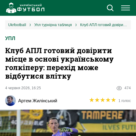
Новини
ukrfootball
упл турнірна таблиця
Клуб АПЛ готовий довірити місце в основі українському голкіперу: перехід може відбутися влітку
УПЛ
Збірна
Клуб АПЛ готовий довірити
Єврокубки
місце в основі українському
голкіперу: перехід може
УПЛ
відбутися влітку
1 ліга
4 червня 2026, 16:25
474
★
★
★
★
★
★
★
★
★
★
Артем Жилінський
1 голос
2 ліга
Різне
Букмекери