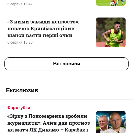
6 серпня 15:47
«З ними завжди непросто»:
новачок Кривбаса оцінив
шанси взяти перші очки
6 серпня 15:30
Всі новини
Ексклюзив
Єврокубки
«Зірку з Пономаренка зробили
журналісти»: Алієв дав прогноз
на матч ЛК Динамо – Карабах і