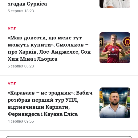
згадав Суркіса
5 серпня 18:23
УПЛ
«Маю довести, що мене тут
можуть купити»: Смоляков –
про Харків, Лос-Анджелес, Сон
Хин Міна і Льоріса
5 серпня 08:23
УПЛ
«Караваєв – не зрадник»: Бабич
розібрав перший тур УПЛ,
відзначивши Карпати,
Фернандеса і Кауана Еліса
4 серпня 09:55