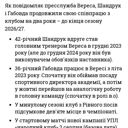
Як повідомляє пресслужба Вереса, Шандрук
і Габовда продовжили свою співпрацю з
клубом на два роки – до кінця сезону
2026/27.
42-річний Шандрук вдруге став
головним тренером Вереса в грудні 2023
року (але до грудня 2024 року він був
виконувачем обов'язків наставника).
36-річний Габовда працює в Вересі з літа
2023 року. Спочатку він обіймав посаду
спортивного директора академії, а потім
у жовтні перейшов на аналогічну роботу
в головну команду (спочатку в ролі в.о).
У минулому сезоні клуб з Рівного посів
підсумкове дев'яте місце в чемпіонаті.
У стартовому матчі нової кампанії УПЛ
«народний клуб» 2 серпня (базова дата)