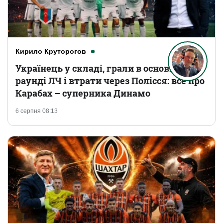
Кирило Круторогов
Українець у складі, грали в основному
раунді ЛЧ і втрати через Полісся: все про
Карабах – суперника Динамо
6 серпня 08:13