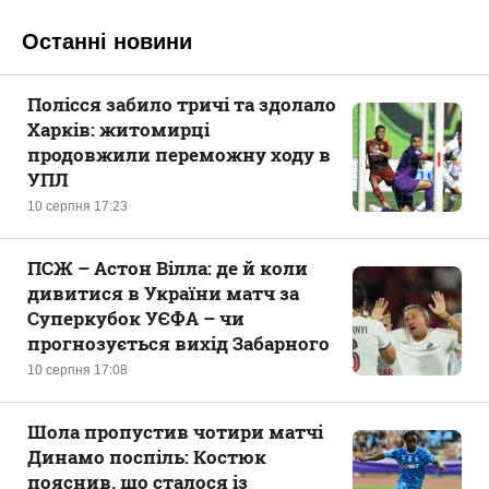
Останні новини
Полісся забило тричі та здолало
Харків: житомирці
продовжили переможну ходу в
УПЛ
10 серпня 17:23
ПСЖ – Астон Вілла: де й коли
дивитися в України матч за
Суперкубок УЄФА – чи
прогнозується вихід Забарного
10 серпня 17:08
Шола пропустив чотири матчі
Динамо поспіль: Костюк
пояснив, що сталося із