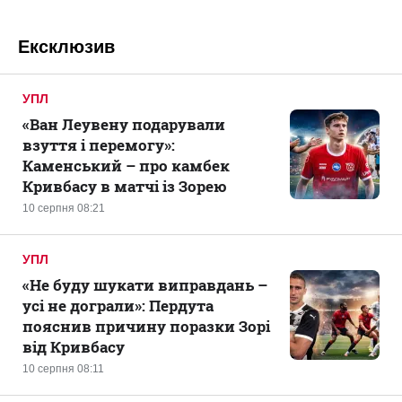
Ексклюзив
УПЛ
«Ван Леувену подарували
взуття і перемогу»:
Каменський – про камбек
Кривбасу в матчі із Зорею
10 серпня 08:21
УПЛ
«Не буду шукати виправдань –
усі не дограли»: Пердута
пояснив причину поразки Зорі
від Кривбасу
10 серпня 08:11