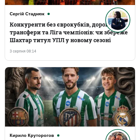
Сергій Стаднюк
Конкуренти без єврокубків, дорогі
трансфери та Ліга чемпіонів: чи збереже
Шахтар титул УПЛ у новому сезоні
3 серпня 08:14
Кирило Круторогов