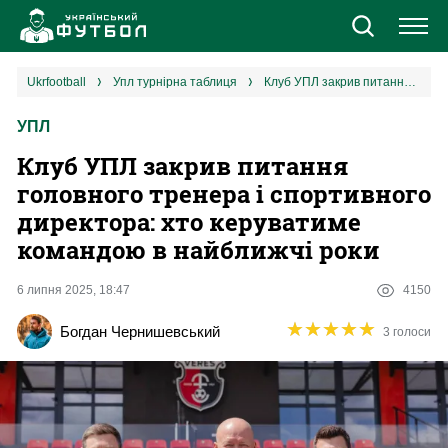
Новини
ukrfootball
упл турнірна таблиця
Клуб УПЛ закрив питання головного тренера і спортивного директора: хто керуватиме командою в найближчі роки
УПЛ
Збірна
Клуб УПЛ закрив питання
Єврокубки
головного тренера і спортивного
директора: хто керуватиме
УПЛ
командою в найближчі роки
1 ліга
6 липня 2025, 18:47
4150
★
★
★
★
★
★
★
★
★
★
Богдан Чернишевський
3 голоси
2 ліга
Різне
Букмекери