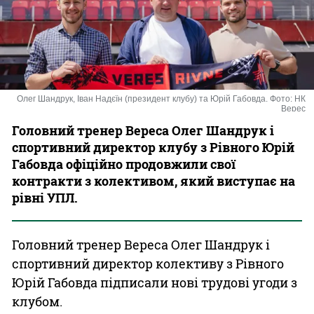
Казино
Олег Шандрук, Іван Надєїн (президент клубу) та Юрій Габовда. Фото: НК
Верес
Головний тренер Вереса Олег Шандрук і
спортивний директор клубу з Рівного Юрій
Габовда офіційно продовжили свої
контракти з колективом, який виступає на
рівні УПЛ.
Головний тренер Вереса Олег Шандрук і
спортивний директор колективу з Рівного
Юрій Габовда підписали нові трудові угоди з
клубом.