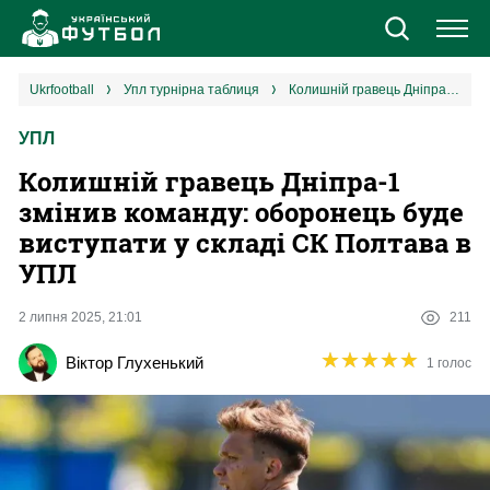
Новини
ukrfootball
упл турнірна таблиця
Колишній гравець Дніпра-1 змінив команду: оборонець буде виступати у складі СК Полтава в УПЛ
УПЛ
Збірна
Колишній гравець Дніпра-1
Єврокубки
змінив команду: оборонець буде
виступати у складі СК Полтава в
УПЛ
УПЛ
1 ліга
2 липня 2025, 21:01
211
★
★
★
★
★
★
★
★
★
★
Віктор Глухенький
1 голос
2 ліга
Різне
Букмекери