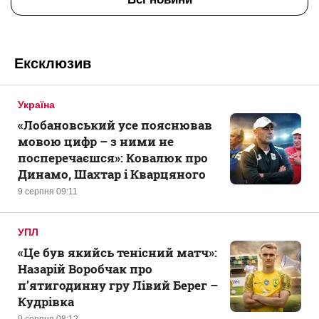
Ексклюзив
Україна
«Лобановський усе пояснював
мовою цифр – з ними не
посперечаєшся»: Ковалюк про
Динамо, Шахтар і Кварцяного
9 серпня 09:11
УПЛ
«Це був якийсь тенісний матч»:
Назарій Воробчак про
п’ятигодинну гру Лівий Берег –
Кудрівка