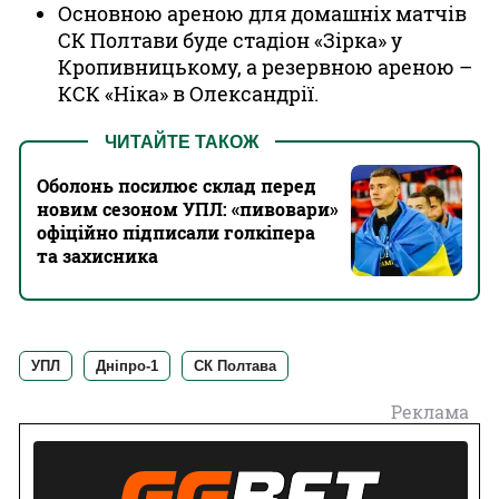
Основною ареною для домашніх матчів
СК Полтави буде стадіон «Зірка» у
Кропивницькому, а резервною ареною –
КСК «Ніка» в Олександрії.
ЧИТАЙТЕ ТАКОЖ
Оболонь посилює склад перед
новим сезоном УПЛ: «‎пивовари»
офіційно підписали голкіпера
та захисника
УПЛ
Дніпро-1
СК Полтава
Реклама