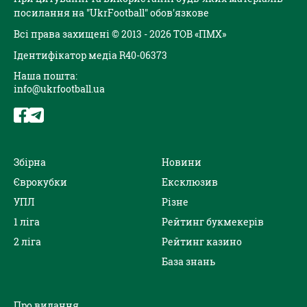
посилання на "UkrFootball" обов'язкове
Всі права захищені © 2013 - 2026 ТОВ «ПМХ»
Ідентифікатор медіа R40-06373
Наша пошта:
info@ukrfootball.ua
Збірна
Новини
Єврокубки
Ексклюзив
УПЛ
Різне
1 ліга
Рейтинг букмекерів
2 ліга
Рейтинг казино
База знань
Про видання