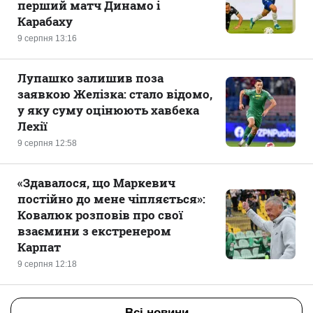
перший матч Динамо і
Карабаху
9 серпня 13:16
Лупашко залишив поза
заявкою Желізка: стало відомо,
у яку суму оцінюють хавбека
Лехії
9 серпня 12:58
«Здавалося, що Маркевич
постійно до мене чіпляється»:
Ковалюк розповів про свої
взаємини з екстренером
Карпат
9 серпня 12:18
Всі новини