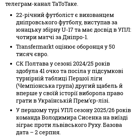
телеграм-канал ТаТоТаке.
22-річний футболіст є вихованцем
дніпровського футболу, виступав за
юнацьку збірну U-17 та має досвід в УПЛ:
чотири матчі за Дніпро-1.
Transfermarkt оцінює оборонця у 50
тисяч євро.
СК Полтава у сезоні 2024/25 років
здобула 41 очко та посіла у підсумкові
турнірній таблиці Першої ліги
(Чемпіонська група) другий щабель й
вперше у своїй історії виборола право
грати в Українській Прем'єр-лізі.
У першому турі УПЛ сезону 2025/26 років
команда Володимира Сисенка на виїзді
зіграє проти львівського Руху. Базова
дата – 2 серпня.