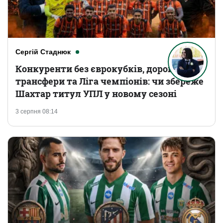
Сергій Стаднюк
Конкуренти без єврокубків, дорогі
трансфери та Ліга чемпіонів: чи збереже
Шахтар титул УПЛ у новому сезоні
3 серпня 08:14