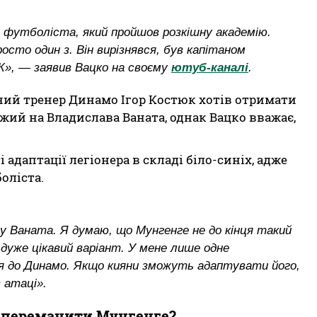
 футболіста, який пройшов розкішну академію.
росто один з. Він вирізнявся, був капітаном
», — заявив Вацко на своєму
ютуб-каналі
.
ний тренер Динамо Ігор Костюк хотів отримати
жий на Владислава Ваната, однак Вацко вважає,
адаптації легіонера в складі біло-синіх, адже
оліста.
Ваната. Я думаю, що Мунгенге не до кінця такий
уже цікавий варіант. У мене лише одне
я до Динамо. Якщо кияни зможуть адаптувати його,
 атаці».
 переманити Мунгенге?