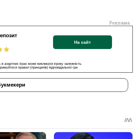
Реклама
депозит
На сайт
 в азартних іграх може викликати ігрову залежність.
римуйтеся правил (принципів) відповідальної гри
букмекери