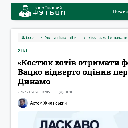
Новини
ukrfootball
упл турнірна таблиця
УПЛ
«Костюк хотів отримати ф
Вацко відверто оцінив пе
Динамо
2 липня 2026, 10:05
878
Артем Жилінський