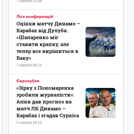
7 серпня 10:58
Ліга конференцій
Оцінки матчу Динамо –
Карабах від Дулуба:
«Шапаренко міг
ставити крапку, але
тепер все вирішиться в
Баку»
7 серпня 08:21
Єврокубки
«Зірку з Пономаренка
зробили журналісти»:
Алієв дав прогноз на
матч ЛК Динамо –
Карабах і згадав Суркіса
5 серпня 18:23