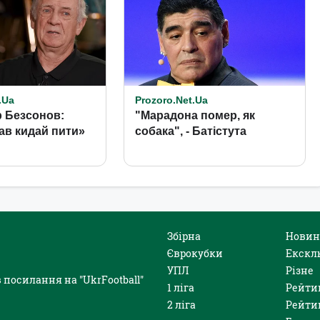
Збірна
Новин
Єврокубки
Екскл
УПЛ
Різне
 посилання на "UkrFootball"
1 ліга
Рейти
2 ліга
Рейти