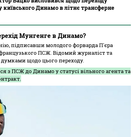
ктор Вацко висловився щодо переходу
 київського Динамо в літнє трансферне
ерехід Мунгенге в Динамо?
нію, підписавши молодого форварда П'єра
 французького ПСЖ. Відомий журналіст та
 думками щодо цього переходу.
я з ПСЖ до Динамо у статусі вільного агента та
онтракт.