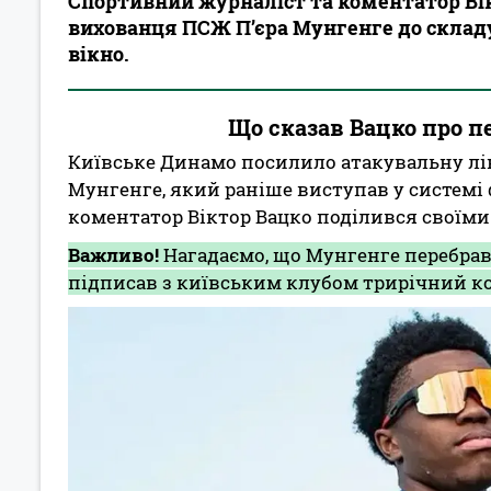
Спортивний журналіст та коментатор Ві
вихованця ПСЖ П’єра Мунгенге до складу
вікно.
Що сказав Вацко про п
Київське Динамо посилило атакувальну лі
Мунгенге, який раніше виступав у системі
коментатор Віктор Вацко поділився своїми
Важливо!
Нагадаємо, що Мунгенге перебравс
підписав з київським клубом трирічний к