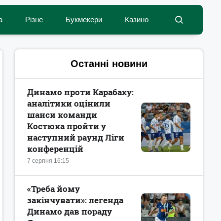
а
Різне
Букмекери
Казино
Останні новини
Динамо проти Карабаху:
аналітики оцінили
шанси команди
Костюка пройти у
наступний раунд Ліги
конференцій
7 серпня 16:15
«Треба йому
закінчувати»: легенда
Динамо дав пораду