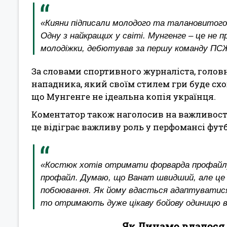
«Кияни підписали молодого та талановитого
Одну з найкращих у світі. Мунгенге – це не п
молодіжки, дебютував за першу команду ПСЖ
За словами спортивного журналіста, голов
нападника, який своїм стилем гри буде схо
що Мунгенге не ідеальна копія українця.
Коментатор також наголосив на важливості 
це відіграє важливу роль у перфомансі футб
«Костюк хотів отримати форварда профайлу 
профайл. Думаю, що Ванат швидший, але це д
побоювання. Як йому вдасться адаптуватис
то отримають дуже цікаву бойову одиницю в
Як Динамо вдалося