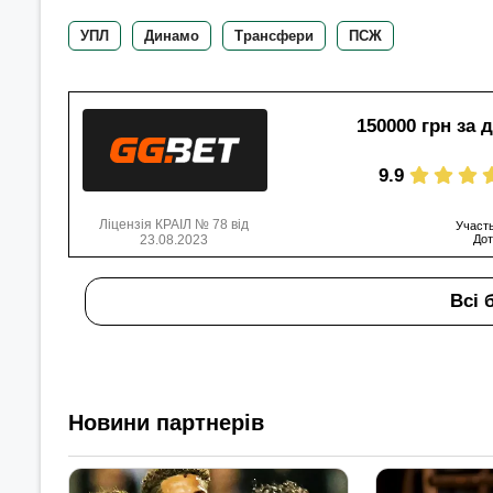
УПЛ
Динамо
Трансфери
ПСЖ
150000 грн за 
9.9
Ліцензія КРАІЛ № 78 від
Участь
23.08.2023
Дот
Всі 