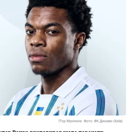
П'єр Мунгенге. Фото: ФК Динамо (Київ)