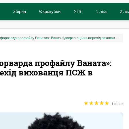
Збірна
Єврокубки
УПЛ
1 ліга
2 ліг
«Костюк хотів отримати форварда профайлу Ваната»: Вацко відверто оцінив перехід вихованця ПСЖ в Динамо
орварда профайлу Ваната»:
рехід вихованця ПСЖ в
★
★
★
★
★
★
★
★
★
★
1 голос