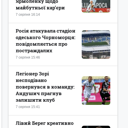
Ярмоленку щодо
майбутньої кар’єри
7 серпня 16:14
Росія атакувала стадіон
одеського Чорноморця:
повідомляється про
постраждалих
7 серпня 15:46
Легіонер Зорі
несподівано
повернувся в команду:
Андушич прагнув
залишити клуб
7 серпня 15:41
Лівий Берег креативно