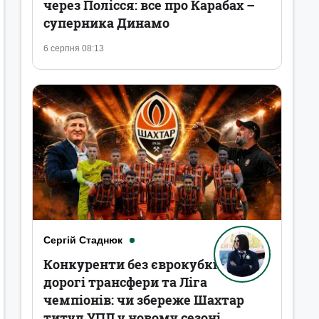
через Полісся: все про Карабах –
суперника Динамо
6 серпня 08:13
Сергій Стаднюк
Конкуренти без єврокубків,
дорогі трансфери та Ліга
чемпіонів: чи збереже Шахтар
титул УПЛ у новому сезоні