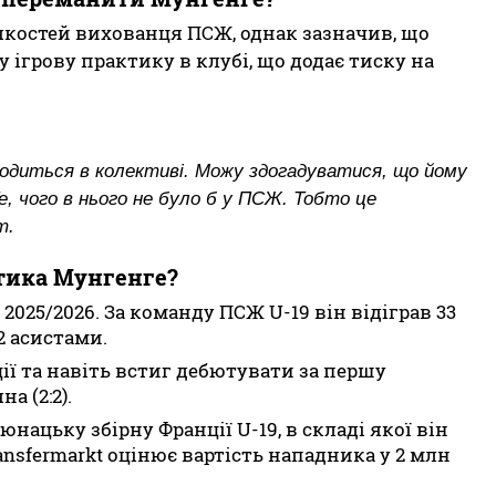
 якостей вихованця ПСЖ, однак зазначив, що
 ігрову практику в клубі, що додає тиску на
оводиться в колективі. Можу здогадуватися, що йому
е, чого в нього не було б у ПСЖ. Тобто це
т.
тика Мунгенге?
025/2026. За команду ПСЖ U-19 він відіграв 33
2 асистами.
ї та навіть встиг дебютувати за першу
а (2:2).
юнацьку збірну Франції U-19, в складі якої він
ansfermarkt оцінює вартість нападника у 2 млн