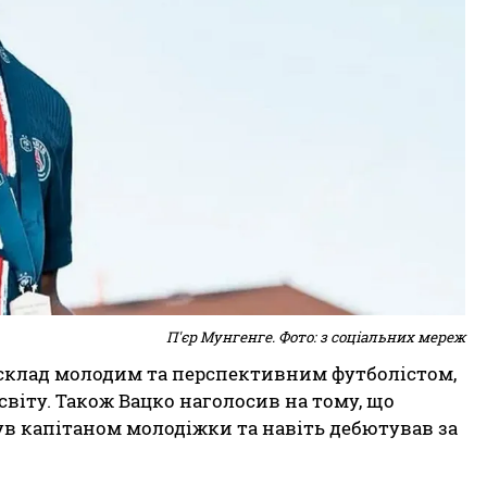
П'єр Мунгенге. Фото: з соціальних мереж
 склад молодим та перспективним футболістом,
віту. Також Вацко наголосив на тому, що
ув капітаном молодіжки та навіть дебютував за