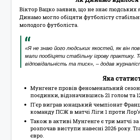
Віктор Вацко заявив, що не знає людських
Динамо могло обіцяти футболісту стабільну
молодого футболіста.
«Я не знаю його людських якостей, як він п
мали пообіцяти стабільну ігрову практику. Т
відповідальність та тиск», – додав журналіс
Яка статис
Мунгенге провів феноменальний сезон 2
поєдинки, відзначившись 21 голом та 1
П'єр виграв юнацький чемпіонат Франці
команду ПСЖ в матчі Ліги 1 проти Лор’ян
Також в активі Мунгенге є три матчі за 
розпочав виступи навесні 2026 року. Tr
євро.