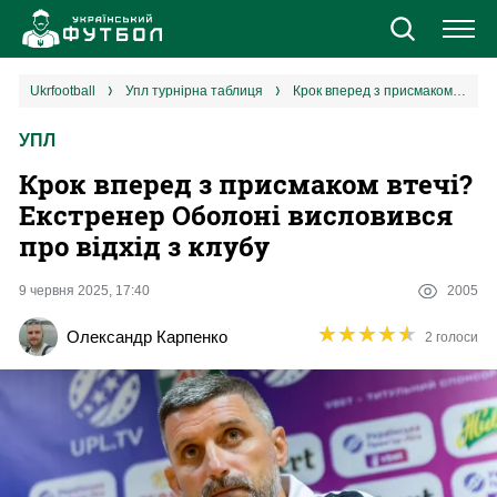
Новини
ukrfootball
упл турнірна таблиця
Крок вперед з присмаком втечі? Екстренер Оболоні висловився про відхід з клубу
УПЛ
Збірна
Крок вперед з присмаком втечі?
Єврокубки
Екстренер Оболоні висловився
про відхід з клубу
УПЛ
9 червня 2025, 17:40
2005
1 ліга
★
★
★
★
★
★
★
★
★
★
Олександр Карпенко
2 голоси
2 ліга
Різне
Букмекери