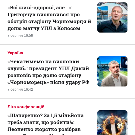
«Всі живі-здорові, але...»:
Григорчук висловився про
обстріл стадіону Чорноморця й
долю матчу УПЛ з Колосом
7 серпня 16:59
Україна
«Чекатимемо на висновки
служб»: президент УПЛ Дикий
розповів про долю стадіону
«Чорноморець» після удару РФ
7 серпня 16:42
Ліга конференцій
«Шапаренко? За 1,5 мільйона
треба знати, що робити!»:
Леоненко жорстко розібрав