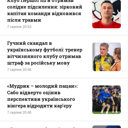
Клуб Першої ліги отримав
солідне підсилення: зірковий
капітан команди відновився
після травми
7 серпня 20:53
Гучний скандал в
українському футболі: тренер
вітчизняного клубу отримав
штраф за російську мову
7 серпня 20:46
«Мудрик – молодий пацан»:
Сабо відверто оцінив
перспективи українського
вінгера відродити кар’єру
7 серпня 20:40