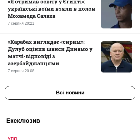
«Я отримав освіту у Єгипті»:
українські воїни взяли в полон
Мохамеда Салаха
7 серпня 20:21
«Карабах виглядає «сирим»:
Дулуб оцінив шанси Динамо у
матчі-відповіді з
азербайджанцями
7 серпня 20:08
Всі новини
Ексклюзив
УПЛ