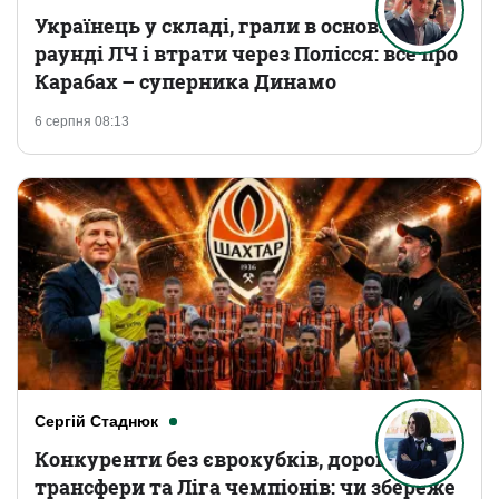
Українець у складі, грали в основному
раунді ЛЧ і втрати через Полісся: все про
Карабах – суперника Динамо
6 серпня 08:13
Сергій Стаднюк
Конкуренти без єврокубків, дорогі
трансфери та Ліга чемпіонів: чи збереже