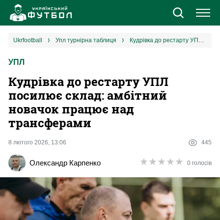
Новини
ukrfootball
упл турнірна таблиця
Кудрівка до рестарту УПЛ посилює склад: амбітний новачок працює над трансферами
УПЛ
Збірна
Кудрівка до рестарту УПЛ
Єврокубки
посилює склад: амбітний
новачок працює над
УПЛ
трансферами
1 ліга
8 лютого 2026, 13:06
445
★
★
★
★
★
★
★
★
★
★
Олександр Карпенко
0 голосів
2 ліга
Різне
Букмекери