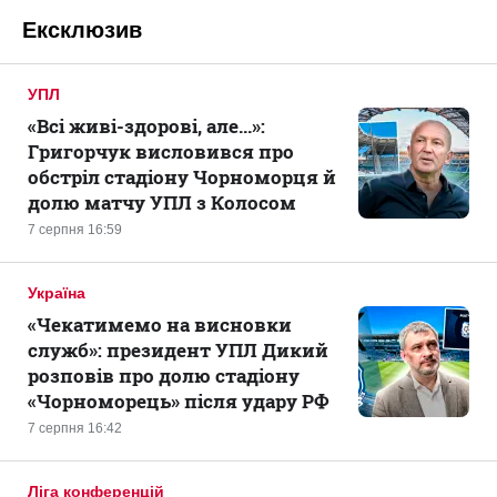
Ексклюзив
УПЛ
«Всі живі-здорові, але...»:
Григорчук висловився про
обстріл стадіону Чорноморця й
долю матчу УПЛ з Колосом
7 серпня 16:59
Україна
«Чекатимемо на висновки
служб»: президент УПЛ Дикий
розповів про долю стадіону
«Чорноморець» після удару РФ
7 серпня 16:42
Ліга конференцій