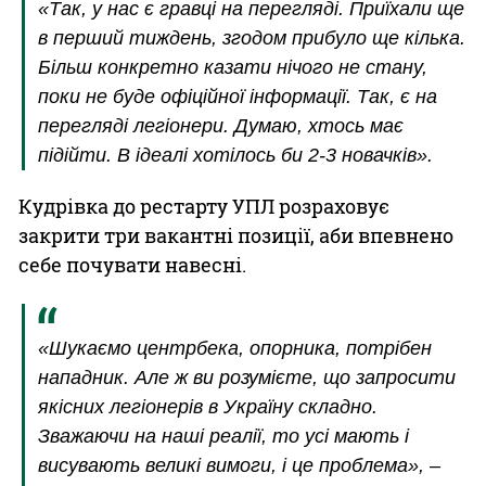
«Так, у нас є гравці на перегляді. Приїхали ще
в перший тиждень, згодом прибуло ще кілька.
Більш конкретно казати нічого не стану,
поки не буде офіційної інформації. Так, є на
перегляді легіонери. Думаю, хтось має
підійти. В ідеалі хотілось би 2-3 новачків».
Кудрівка до рестарту УПЛ розраховує
закрити три вакантні позиції, аби впевнено
себе почувати навесні.
«Шукаємо центрбека, опорника, потрібен
нападник. Але ж ви розумієте, що запросити
якісних легіонерів в Україну складно.
Зважаючи на наші реалії, то усі мають і
висувають великі вимоги, і це проблема», –