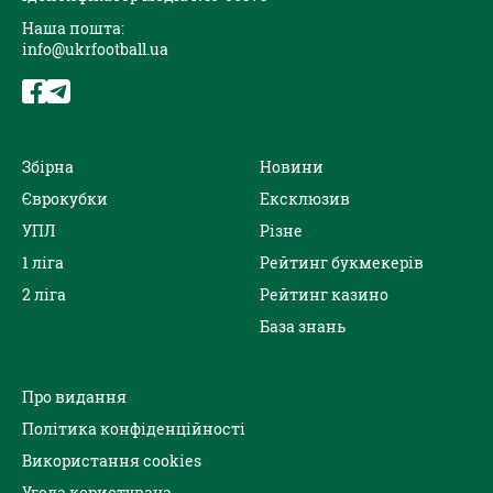
Наша пошта:
info@ukrfootball.ua
Збірна
Новини
Єврокубки
Ексклюзив
УПЛ
Різне
1 ліга
Рейтинг букмекерів
2 ліга
Рейтинг казино
База знань
Про видання
Політика конфіденційності
Використання cookies
Угода користувача