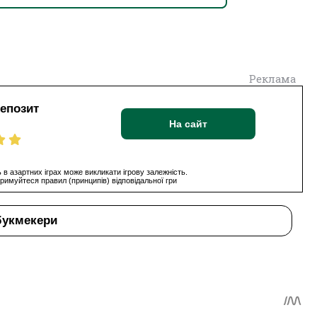
Реклама
депозит
На сайт
 в азартних іграх може викликати ігрову залежність.
римуйтеся правил (принципів) відповідальної гри
букмекери