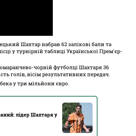
ецький Шахтар набрав 62 залікові бали та
сці у турнірній таблиці Української Прем'єр-
помаранчево-чорній футболці Шахтаря 36
ість голів, вісім результативних передач.
бека у три мільйони євро.
ваний: лідер Шахтаря у