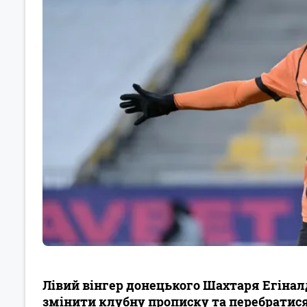
Лівий вінгер донецького Шахтаря Егінал
змінити клубну прописку та перебратися 