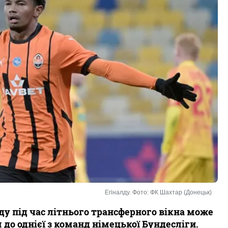
Егіналду. Фото: ФК Шахтар (Донецьк)
ду під час літнього трансферного вікна може
до однієї з команд німецької Бундесліги.