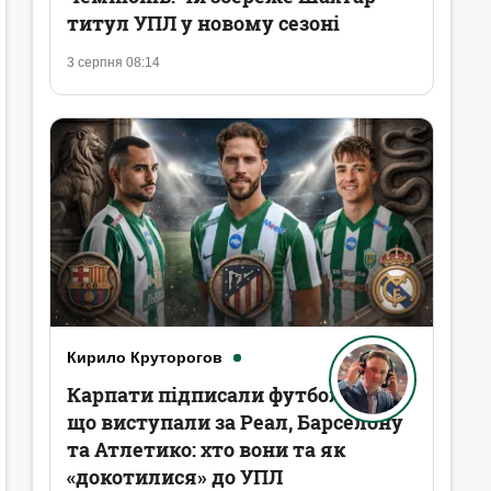
титул УПЛ у новому сезоні
3 серпня 08:14
Кирило Круторогов
Карпати підписали футболістів,
що виступали за Реал, Барселону
та Атлетико: хто вони та як
«докотилися» до УПЛ