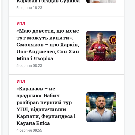
Карабах і згадав Суркіса
5 серпня 18:23
УПЛ
«Маю довести, що мене
тут можуть купити»:
Смоляков – про Харків,
Лос-Анджелес, Сон Хин
Міна і Льоріса
5 серпня 08:23
УПЛ
«Караваєв – не
зрадник»: Бабич
розібрав перший тур
УПЛ, відзначивши
Карпати, Фернандеса і
Кауана Еліса
4 серпня 09:55