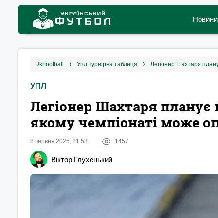
Новини
ukrfootball
упл турнірна таблиця
Легіонер Шахтаря планує
УПЛ
Легіонер Шахтаря планує п
якому чемпіонаті може о
8 червня 2025, 21:53
1457
Віктор Глухенький