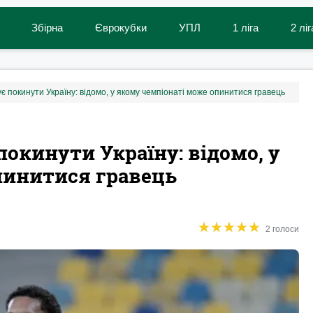
Збірна
Єврокубки
УПЛ
1 ліга
2 ліг
 покинути Україну: відомо, у якому чемпіонаті може опинитися гравець
окинути Україну: відомо, у
пинитися гравець
★
★
★
★
★
★
★
★
★
★
2 голоси