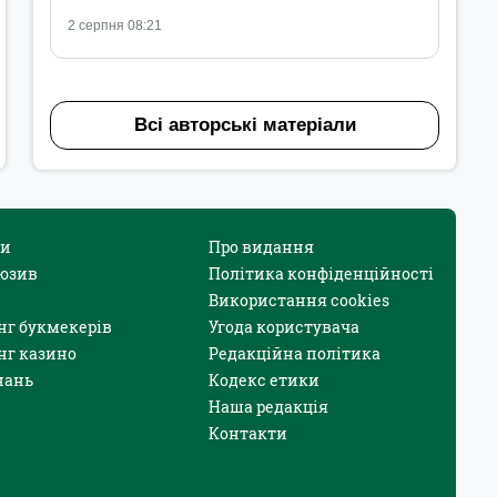
2 серпня 08:21
Всі авторські матеріали
и
Про видання
юзив
Політика конфіденційності
Використання cookies
нг букмекерів
Угода користувача
нг казино
Редакційна політика
нань
Кодекс етики
Наша редакція
Контакти