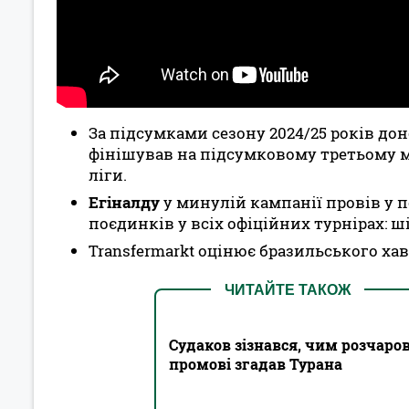
За підсумками сезону 2024/25 років дон
фінішував на підсумковому третьому мі
ліги.
Егіналду
у минулій кампанії провів у 
поєдинків у всіх офіційних турнірах: ш
Transfermarkt оцінює бразильського хав
ЧИТАЙТЕ ТАКОЖ
Судаков зізнався, чим розчаро
промові згадав Турана