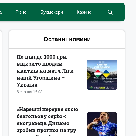
а
Різне
Букмекери
Казино
Останні новини
По ціні до 1000 грн:
відкрито продаж
квитків на матч Ліги
націй Угорщина –
Україна
6 серпня 15:08
«Нарешті перерве свою
безгольову серію»:
ексгравець Динамо
зробив прогноз на гру