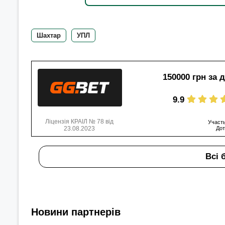
Шахтар
УПЛ
150000 грн за 
9.9
Ліцензія КРАІЛ № 78 від
Участь
23.08.2023
Дот
Всі 