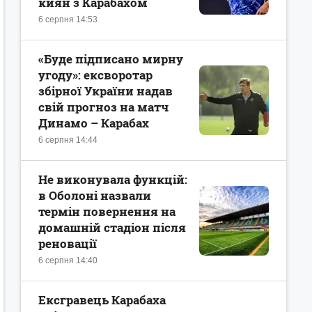
киян з Карабахом
6 серпня 14:53
«Буде підписано мирну
угоду»: ексворотар
збірної України надав
свій прогноз на матч
Динамо – Карабах
6 серпня 14:44
Не виконувала функцій:
в Оболоні назвали
термін повернення на
домашній стадіон після
реновації
6 серпня 14:40
Ексгравець Карабаха