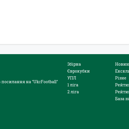
Збірна
Новин
Єврокубки
Екскл
УПЛ
Різне
 посилання на "UkrFootball"
1 ліга
Рейти
2 ліга
Рейти
База з