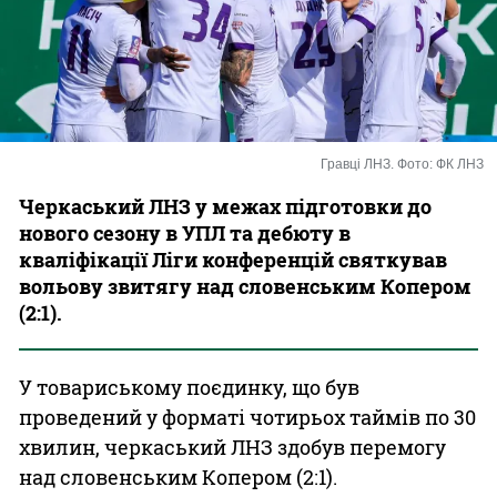
Казино
Гравці ЛНЗ. Фото: ФК ЛНЗ
Черкаський ЛНЗ у межах підготовки до
нового сезону в УПЛ та дебюту в
кваліфікації Ліги конференцій святкував
вольову звитягу над словенським Копером
(2:1).
У товариському поєдинку, що був
проведений у форматі чотирьох таймів по 30
хвилин, черкаський ЛНЗ здобув перемогу
над словенським Копером (2:1).