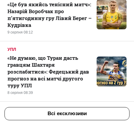
«Це був якийсь тенісний матч»:
Назарій Воробчак про
п’ятигодинну гру Лівий Берег –
Кудрівка
9 серпня 08:12
УПЛ
«Не думаю, що Туран дасть
гравцям Шахтаря
розслабитися»: Федецький дав
прогноз на всі матчі другого
туру УПЛ
8 серпня 08:39
Всі ексклюзиви