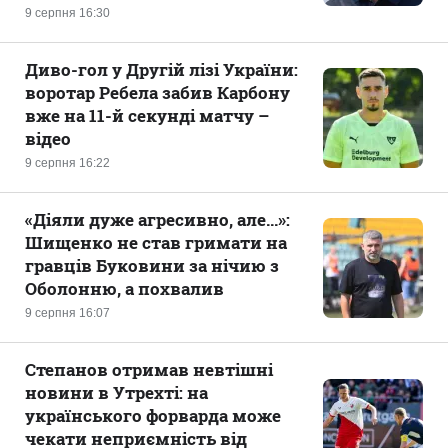
9 серпня 16:30
Диво-гол у Другій лізі України:
воротар Ребела забив Карбону
вже на 11-й секунді матчу –
відео
9 серпня 16:22
«Діяли дуже агресивно, але...»:
Шищенко не став гримати на
гравців Буковини за нічию з
Оболонню, а похвалив
9 серпня 16:07
Степанов отримав невтішні
новини в Утрехті: на
українського форварда може
чекати неприємність від