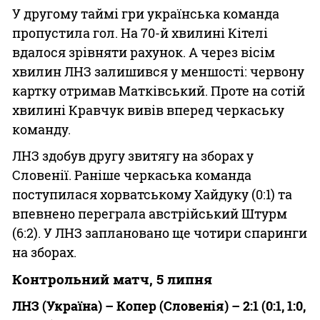
У другому таймі гри українська команда
пропустила гол. На 70-й хвилині Кітелі
вдалося зрівняти рахунок. А через вісім
хвилин ЛНЗ залишився у меншості: червону
картку отримав Матківський. Проте на сотій
хвилині Кравчук вивів вперед черкаську
команду.
ЛНЗ здобув другу звитягу на зборах у
Словенії. Раніше черкаська команда
поступилася хорватському Хайдуку (0:1) та
впевнено переграла австрійський Штурм
(6:2). У ЛНЗ заплановано ще чотири спаринги
на зборах.
Контрольний матч, 5 липня
ЛНЗ (Україна) – Копер (Словенія) – 2:1 (0:1, 1:0,