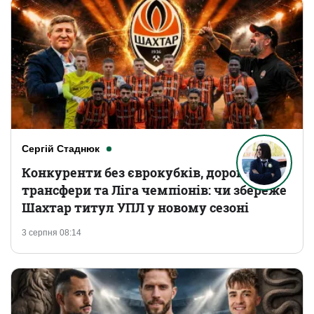
Сергій Стаднюк
Конкуренти без єврокубків, дорогі
трансфери та Ліга чемпіонів: чи збереже
Шахтар титул УПЛ у новому сезоні
3 серпня 08:14