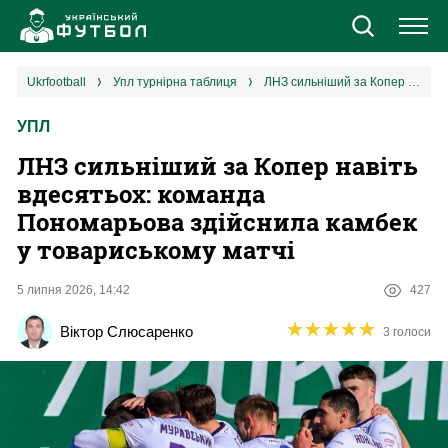
Новини
ukrfootball
упл турнірна таблиця
ЛНЗ сильніший за Копер навіть вдесятьох: команда Пономарьова здійснила камбек у товариському матчі
УПЛ
Збірна
ЛНЗ сильніший за Копер навіть
Єврокубки
вдесятьох: команда
Пономарьова здійснила камбек
УПЛ
у товариському матчі
1 ліга
5 липня 2026, 14:42
427
★
★
★
★
★
★
★
★
★
★
Віктор Слюсаренко
3 голоси
2 ліга
Різне
Букмекери