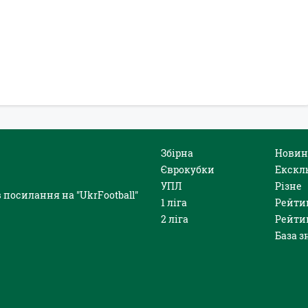
Збірна
Новин
Єврокубки
Екскл
УПЛ
Різне
 посилання на "UkrFootball"
1 ліга
Рейти
2 ліга
Рейти
База з