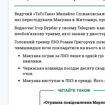
Ведучий «ТаТоТаке» Михайло Співаковськи
які переслідували Макуана в Житомирі, пр
Водночас Ігор Бурбас у своєму Telegram-кан
необовʼязкову травму, якої зазнав у двосто
Головний тренер ЛНЗ Роман Григорчук пов
чимшвидше хоче покладатися на нього в і
Макуана зіграв за ЛНЗ лише в одній грі
хвилини.
Черкаська команда посідає десяту сход
очок.
Макуана виступає в ЛНЗ в оренді. Йог
ЧИТАЙТЕ ТАКОЖ
«Отримав повідомлення Марлоса