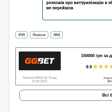
розповів про натуралізацію в з
не перейшов
УПЛ
Полісся
ЛНЗ
150000 грн за 
9.9
Ліцензія КРАІЛ № 78 від
Участь
23.08.2023
Дот
Всі 