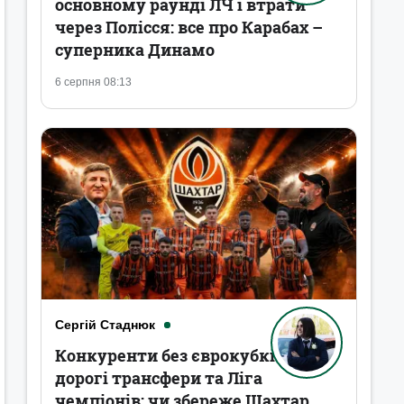
основному раунді ЛЧ і втрати
через Полісся: все про Карабах –
суперника Динамо
6 серпня 08:13
Сергій Стаднюк
Конкуренти без єврокубків,
дорогі трансфери та Ліга
чемпіонів: чи збереже Шахтар