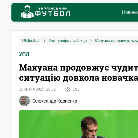
Новини
ukrfootball
упл турнірна таблиця
Макуана продовжує чуди
УПЛ
Макуана продовжує чудит
ситуацію довкола новачк
10 квітня 2025, 20:32
193
Олександр Карпенко