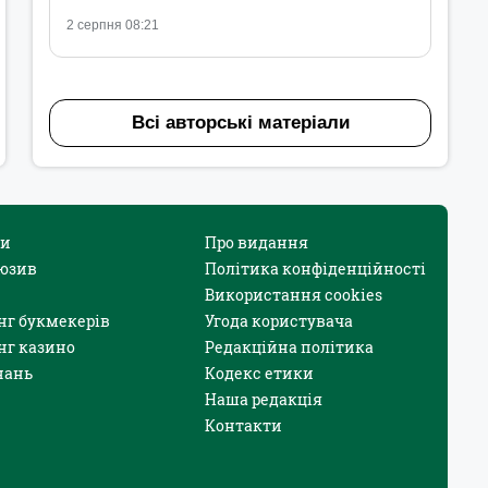
2 серпня 08:21
Всі авторські матеріали
и
Про видання
юзив
Політика конфіденційності
Використання cookies
нг букмекерів
Угода користувача
нг казино
Редакційна політика
нань
Кодекс етики
Наша редакція
Контакти