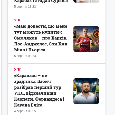
Карабах і згадав Суркіса
5 серпня 18:23
УПЛ
«Маю довести, що мене
тут можуть купити»:
Смоляков – про Харків,
Лос-Анджелес, Сон Хин
Міна і Льоріса
5 серпня 08:23
УПЛ
«Караваєв – не
зрадник»: Бабич
розібрав перший тур
УПЛ, відзначивши
Карпати, Фернандеса і
Кауана Еліса
4 серпня 09:55