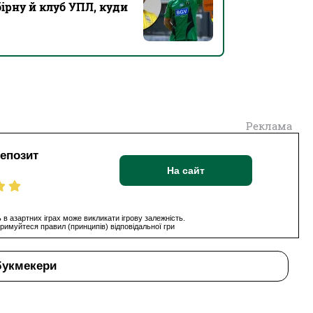
бірну й клуб УПЛ, куди
Реклама
депозит
На сайт
 в азартних іграх може викликати ігрову залежність.
римуйтеся правил (принципів) відповідальної гри
букмекери