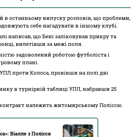
й в останньому випуску розповів, що проблеми,
одовжують себе нагадувати в іншому клубі.
алі написав, що Бені заліковував прикру та
ронці, вилетівши за межі поля.
ністю задоволений роботою футболіста і
гровому плані.
 УПЛ проти Колоса, провівши на полі дві
инку в турнірній таблиці УПЛ, набравши 25
о контракт належить житомирському Поліссю.
»: Віалле з Полісся