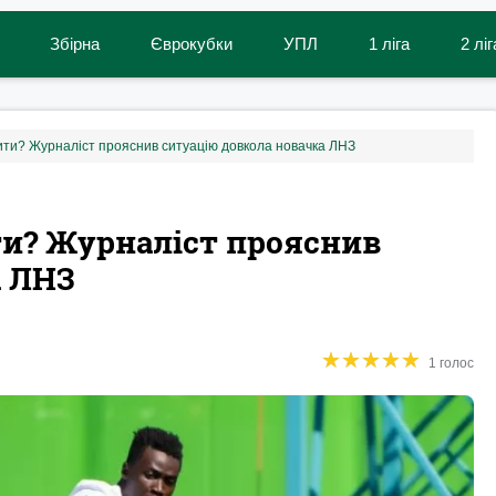
Збірна
Єврокубки
УПЛ
1 ліга
2 ліг
ти? Журналіст прояснив ситуацію довкола новачка ЛНЗ
и? Журналіст прояснив
а ЛНЗ
★
★
★
★
★
★
★
★
★
★
1 голос