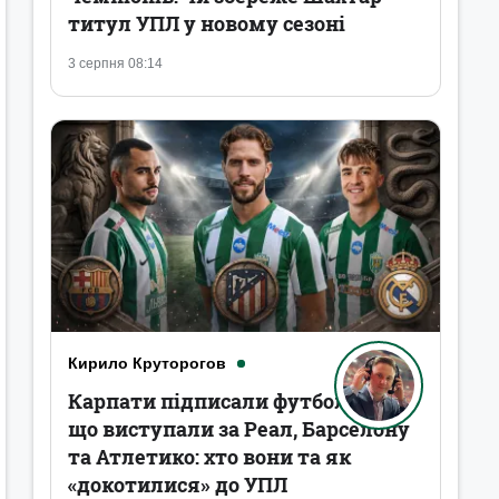
титул УПЛ у новому сезоні
3 серпня 08:14
Кирило Круторогов
Карпати підписали футболістів,
що виступали за Реал, Барселону
та Атлетико: хто вони та як
«докотилися» до УПЛ