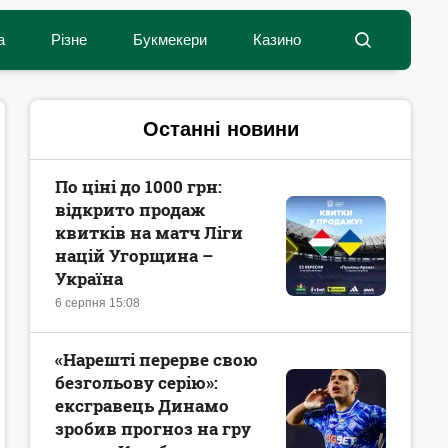
а
Різне
Букмекери
Казино
Останні новини
По ціні до 1000 грн:
відкрито продаж
квитків на матч Ліги
націй Угорщина –
Україна
6 серпня 15:08
«Нарешті перерве свою
безгольову серію»:
ексгравець Динамо
зробив прогноз на гру