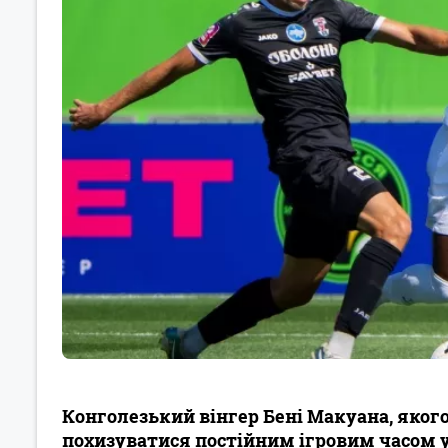
Конголезький вінгер Бені Макуана, якого
похизуватися постійним ігровим часом у