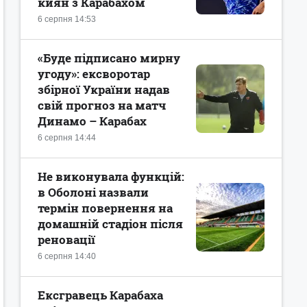
киян з Карабахом
6 серпня 14:53
«Буде підписано мирну
угоду»: ексворотар
збірної України надав
свій прогноз на матч
Динамо – Карабах
6 серпня 14:44
Не виконувала функцій:
в Оболоні назвали
термін повернення на
домашній стадіон після
реновації
6 серпня 14:40
Ексгравець Карабаха