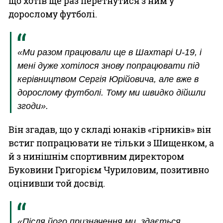
що хотів ще раз перетнутися з ним у
дорослому футболі.
«Ми разом працювали ще в Шахтарі U-19, і
мені дуже хотілося знову попрацювати під
керівництвом Сергія Юрійовича, але вже в
дорослому футболі. Тому ми швидко дійшли
згоди».
Він згадав, що у складі юнаків «гірників» він
встиг попрацювати не тільки з Шищенком, а
й з нинішнім спортивним директором
Буковини Григорієм Чуриловим, позитивно
оцінивши той досвід.
«Після його призначення ми, здається,