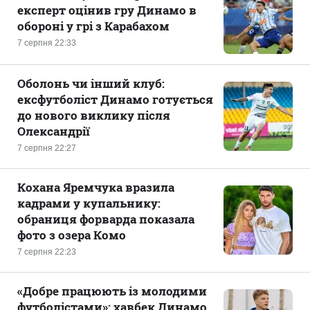
експерт оцінив гру Динамо в
обороні у грі з Карабахом
7 серпня 22:33
Оболонь чи інший клуб:
ексфутболіст Динамо готується
до нового виклику після
Олександрії
7 серпня 22:27
Кохана Яремчука вразила
кадрами у купальнику:
обраниця форварда показала
фото з озера Комо
7 серпня 22:23
«Добре працюють із молодими
футболістами»: хавбек Динамо