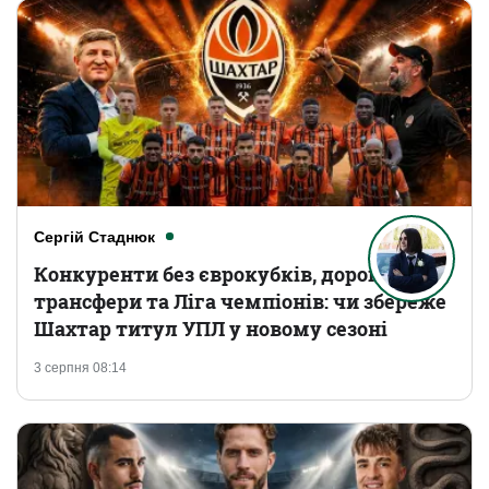
Сергій Стаднюк
Конкуренти без єврокубків, дорогі
трансфери та Ліга чемпіонів: чи збереже
Шахтар титул УПЛ у новому сезоні
3 серпня 08:14