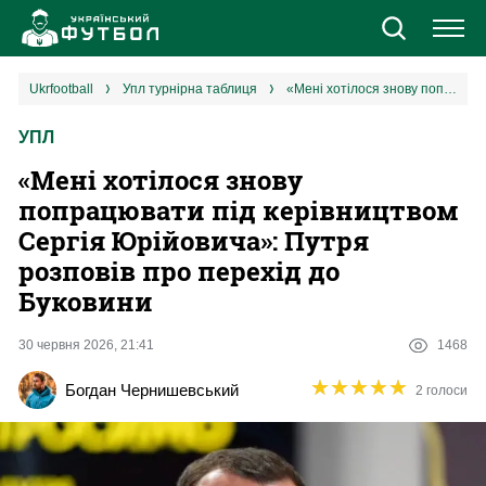
Новини
ukrfootball
упл турнірна таблиця
«Мені хотілося знову попрацювати під керівництвом Сергія Юрійовича»: Путря розповів про перехід до Буковини
УПЛ
Збірна
«Мені хотілося знову
Єврокубки
попрацювати під керівництвом
Сергія Юрійовича»: Путря
УПЛ
розповів про перехід до
Буковини
1 ліга
30 червня 2026, 21:41
1468
2 ліга
★
★
★
★
★
★
★
★
★
★
Богдан Чернишевський
2 голоси
Різне
Букмекери