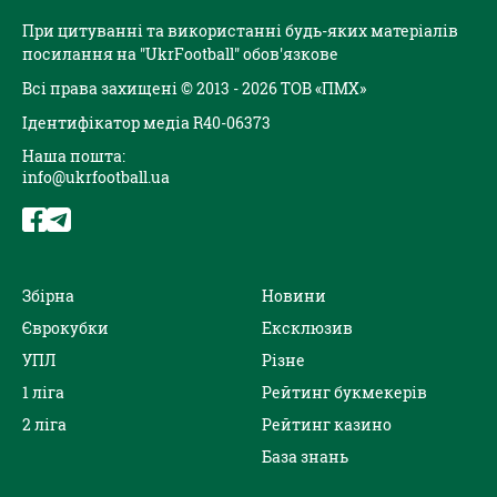
При цитуванні та використанні будь-яких матеріалів
посилання на "UkrFootball" обов'язкове
Всі права захищені © 2013 - 2026 ТОВ «ПМХ»
Ідентифікатор медіа R40-06373
Наша пошта:
info@ukrfootball.ua
Збірна
Новини
Єврокубки
Ексклюзив
УПЛ
Різне
1 ліга
Рейтинг букмекерів
2 ліга
Рейтинг казино
База знань