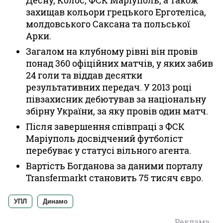
Десну, Колос, ФСК Маріуполь, а також
захищав кольори грецького Ерготеліса,
молдовського Саксана та польської
Арки.
Загалом на клубному рівні він провів
понад 360 офіційних матчів, у яких забив
24 голи та віддав десятки
результативних передач. У 2013 році
півзахисник дебютував за національну
збірну України, за яку провів один матч.
Після завершення співпраці з ФСК
Маріуполь досвідчений футболіст
перебуває у статусі вільного агента.
Вартість Богданова за даними порталу
Transfermarkt становить 75 тисяч євро.
УПЛ
Динамо
Реклама