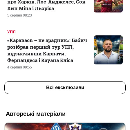
про Харків, Лос-Анджелес, Сон
Хин Міна і Льоріса
5 серпня 08:23
УПЛ
«Караваєв – не зрадник»: Бабич
розібрав перший тур УПЛ,
відзначивши Карпати,
Фернандеса і Кауана Еліса
4 серпня 09:55
Всі ексклюзиви
Авторські матеріали