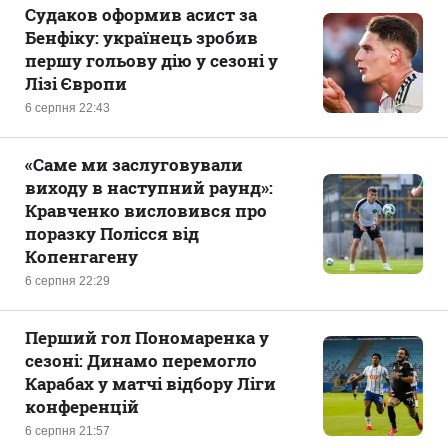
Судаков оформив асист за
Бенфіку: українець зробив
першу гольову дію у сезоні у
Лізі Європи
6 серпня 22:43
«Саме ми заслуговували
виходу в наступний раунд»:
Кравченко висловився про
поразку Полісся від
Копенгагену
6 серпня 22:29
Перший гол Пономаренка у
сезоні: Динамо перемогло
Карабах у матчі відбору Ліги
конференцій
6 серпня 21:57