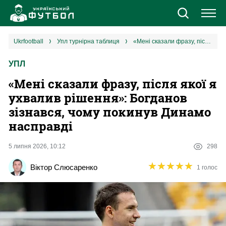
Новини
ukrfootball
упл турнірна таблиця
«Мені сказали фразу, після якої я ухвалив рішення‎»: Богданов зізнався, чому покинув Динамо насправді
УПЛ
Збірна
«Мені сказали фразу, після якої я
Єврокубки
ухвалив рішення‎»: Богданов
зізнався, чому покинув Динамо
УПЛ
насправді
1 ліга
5 липня 2026, 10:12
298
★
★
★
★
★
★
★
★
★
★
Віктор Слюсаренко
1 голос
2 ліга
Різне
Букмекери