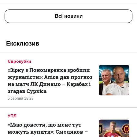
Всі новини
Ексклюзив
Єврокубки
«Зірку з Пономаренка зробили
журналісти»: Алієв дав прогноз
на матч ЛК Динамо – Карабах і
згадав Суркіса
5 серпня 18:23
УПЛ
«Маю довести, що мене тут
можуть купити»: Смоляков –