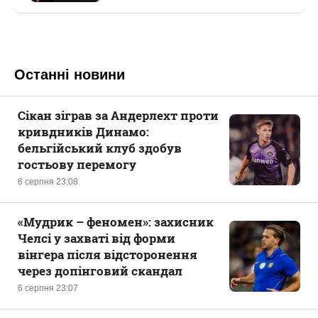
Останні новини
Сікан зіграв за Андерлехт проти
кривдників Динамо:
бельгійський клуб здобув
гостьову перемогу
6 серпня 23:08
«Мудрик – феномен»: захисник
Челсі у захваті від форми
вінгера після відсторонення
через допінговий скандал
6 серпня 23:07