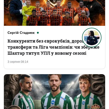
Сергій Стаднюк
Конкуренти без єврокубків, дорогі
трансфери та Ліга чемпіонів: чи збереже
Шахтар титул УПЛ у новому сезоні
3 серпня 08:14