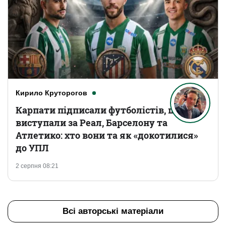
Кирило Круторогов
Карпати підписали футболістів, що
виступали за Реал, Барселону та
Атлетико: хто вони та як «докотилися»
до УПЛ
2 серпня 08:21
Всі авторські матеріали