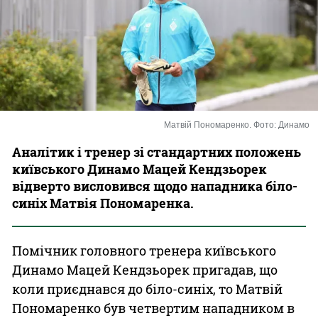
Казино
Матвій Пономаренко. Фото: Динамо
Аналітик і тренер зі стандартних положень
київського Динамо Мацей Кендзьорек
відверто висловився щодо нападника біло-
синіх Матвія Пономаренка.
Помічник головного тренера київського
Динамо Мацей Кендзьорек пригадав, що
коли приєднався до біло-синіх, то Матвій
Пономаренко був четвертим нападником в