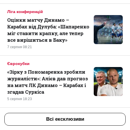
Ліга конференцій
Оцінки матчу Динамо –
Карабах від Дулуба: «Шапаренко
міг ставити крапку, але тепер
все вирішиться в Баку»
7 серпня 08:21
Єврокубки
«Зірку з Пономаренка зробили
журналісти»: Алієв дав прогноз
на матч ЛК Динамо – Карабах і
згадав Суркіса
5 серпня 18:23
Всі ексклюзиви