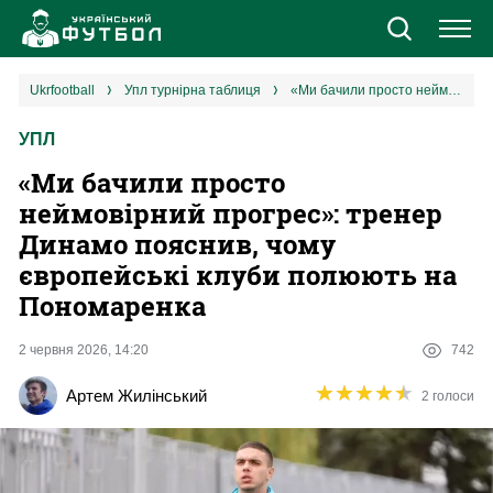
Новини
ukrfootball
упл турнірна таблиця
«Ми бачили просто неймовірний прогрес»: тренер Динамо пояснив, чому європейські клуби полюють на Пономаренка
УПЛ
Збірна
«Ми бачили просто
Єврокубки
неймовірний прогрес»: тренер
Динамо пояснив, чому
УПЛ
європейські клуби полюють на
Пономаренка
1 ліга
2 червня 2026, 14:20
742
2 ліга
★
★
★
★
★
★
★
★
★
★
Артем Жилінський
2 голоси
Різне
Букмекери