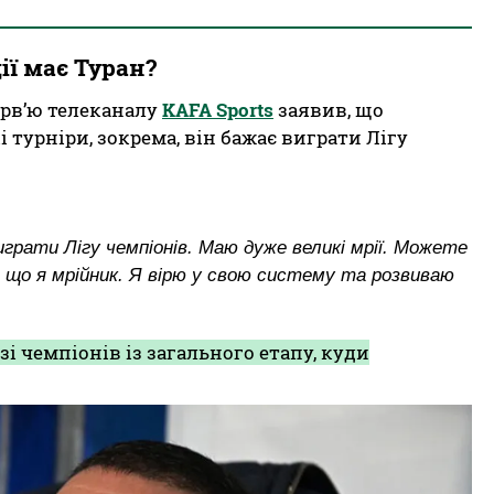
ії має Туран?
ерв’ю телеканалу
KAFA Sports
заявив, що
 турніри, зокрема, він бажає виграти Лігу
виграти Лігу чемпіонів. Маю дуже великі мрії. Можете
 що я мрійник. Я вірю у свою систему та розвиваю
ізі чемпіонів із загального етапу, куди