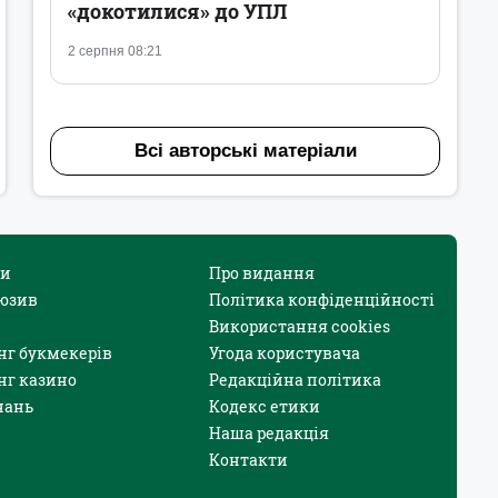
«докотилися» до УПЛ
2 серпня 08:21
Всі авторські матеріали
и
Про видання
юзив
Політика конфіденційності
Використання cookies
нг букмекерів
Угода користувача
нг казино
Редакційна політика
нань
Кодекс етики
Наша редакція
Контакти