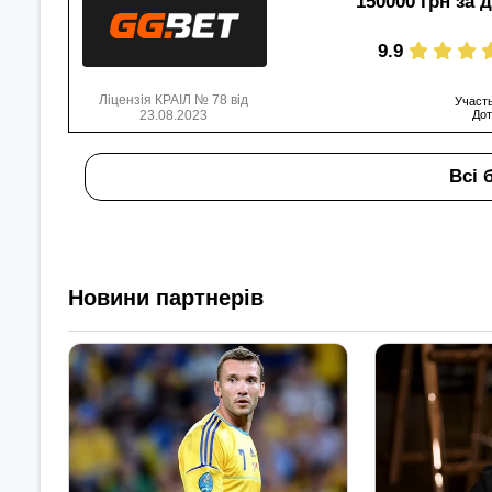
150000 грн за 
9.9
Ліцензія КРАІЛ № 78 від
Участь
23.08.2023
Дот
Всі 