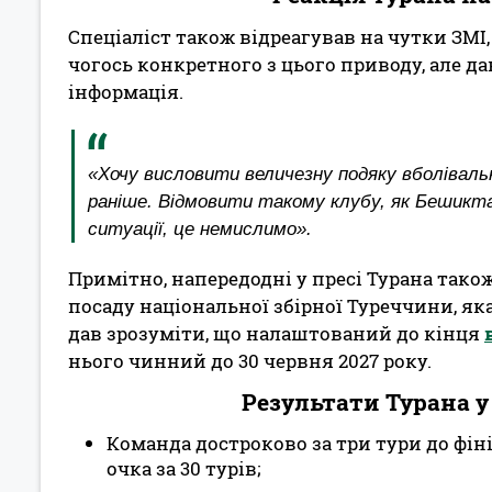
Спеціаліст також відреагував на чутки ЗМІ,
чогось конкретного з цього приводу, але д
інформація.
«Хочу висловити величезну подяку вболівал
раніше. Відмовити такому клубу, як Бешикта
ситуації, це немислимо».
Примітно, напередодні у пресі Турана так
посаду національної збірної Туреччини, яка
дав зрозуміти, що налаштований до кінця
нього чинний до 30 червня 2027 року.
Результати Турана у
Команда достроково за три тури до фін
очка за 30 турів;