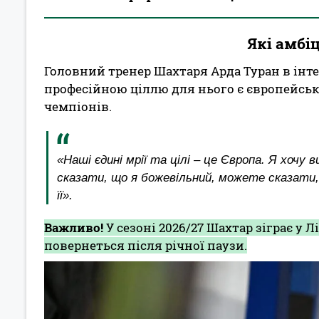
Які амбіц
Головний тренер Шахтаря Арда Туран в інт
професійною ціллю для нього є європейські
чемпіонів.
«Наші єдині мрії та цілі – це Європа. Я хочу 
сказати, що я божевільний, можете сказати,
її».
Важливо!
У сезоні 2026/27 Шахтар зіграє у Л
повернеться після річної паузи.