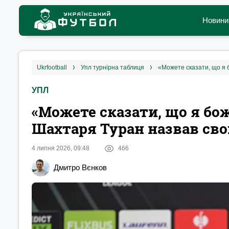
Новини
ukrfootball
упл турнірна таблиця
«Можете сказати, що я 
УПЛ
«Можете сказати, що я бо
Шахтаря Туран назвав св
4 липня 2026, 09:48
466
Дмитро Вєнков