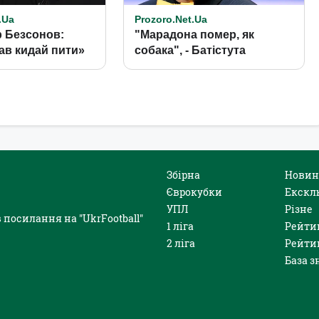
Збірна
Новин
Єврокубки
Екскл
УПЛ
Різне
 посилання на "UkrFootball"
1 ліга
Рейти
2 ліга
Рейти
База з