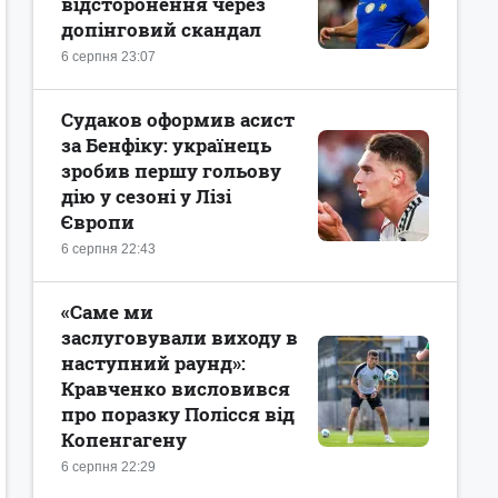
відсторонення через
допінговий скандал
6 серпня 23:07
Судаков оформив асист
за Бенфіку: українець
зробив першу гольову
дію у сезоні у Лізі
Європи
6 серпня 22:43
«Саме ми
заслуговували виходу в
наступний раунд»:
Кравченко висловився
про поразку Полісся від
Копенгагену
6 серпня 22:29