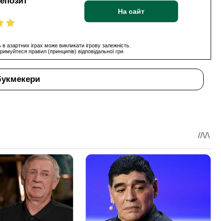
депозит
На сайт
 в азартних іграх може викликати ігрову залежність.
римуйтеся правил (принципів) відповідальної гри
букмекери