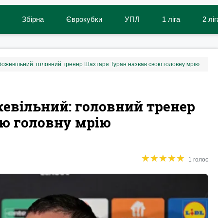
Збірна
Єврокубки
УПЛ
1 ліга
2 ліг
божевільний: головний тренер Шахтаря Туран назвав свою головну мрію
жевільний: головний тренер
ою головну мрію
★
★
★
★
★
★
★
★
★
★
1 голос