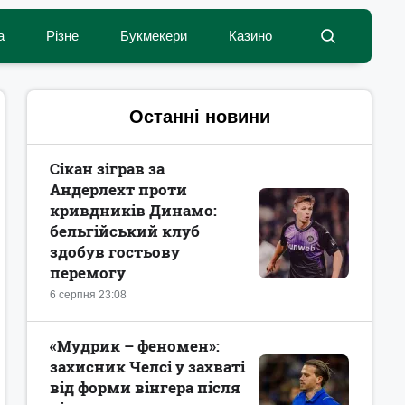
а
Різне
Букмекери
Казино
Останні новини
Сікан зіграв за
Андерлехт проти
кривдників Динамо:
бельгійський клуб
здобув гостьову
перемогу
6 серпня 23:08
«Мудрик – феномен»:
захисник Челсі у захваті
від форми вінгера після