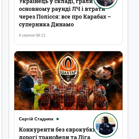
Українець у складі, грали в
основному раунді ЛЧ і втрати
через Полісся: все про Карабах –
суперника Динамо
6 серпня 08:13
Сергій Стаднюк
Конкуренти без єврокубків,
дорогі трансфери та Ліга