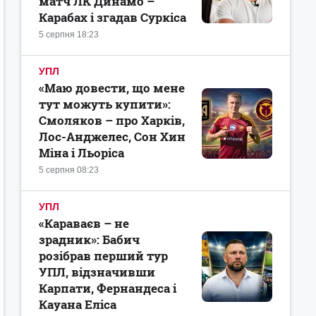
матч ЛК Динамо –
Карабах і згадав Суркіса
5 серпня 18:23
УПЛ
«Маю довести, що мене
тут можуть купити»:
Смоляков – про Харків,
Лос-Анджелес, Сон Хин
Міна і Льоріса
5 серпня 08:23
УПЛ
«Караваєв – не
зрадник»: Бабич
розібрав перший тур
УПЛ, відзначивши
Карпати, Фернандеса і
Кауана Еліса