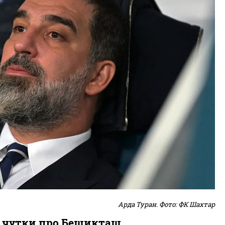
А
рда Туран. Фото: ФК Шахтар
а чутки про Бешикташ