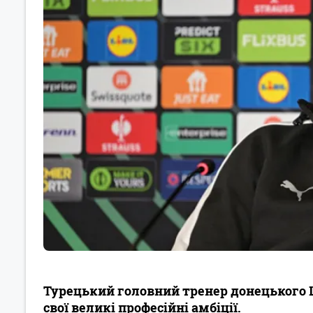
Турецький головний тренер донецького 
свої великі професійні амбіції.