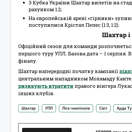
З Кубка України Шахтар вилетів на стад
рахунком 1:2;
На європейській арені «гірники» зупини
поступилися Крістал Пелес (1:3, 1:2).
Шахтар і 
Офіційний сезон для команди розпочнетьс
першого туру УПЛ. Базова дата – 1 серпня. В
фіналу.
Шахтар напередодні початку кампанії
підп
центральним нападником Мохамаду Канте. 
ризикують втратити
правого вінгера Лукас
інших клубів.
Шахтар
УПЛ
Ліга чемпіонів
Світ
Арда Ту