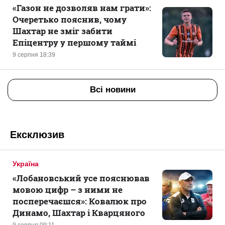
«Газон не дозволяв нам грати»:
Очеретько пояснив, чому
Шахтар не зміг забити
Епіцентру у першому таймі
9 серпня 18:39
Всі новини
Ексклюзив
Україна
«Лобановський усе пояснював
мовою цифр – з ними не
посперечаєшся»: Ковалюк про
Динамо, Шахтар і Кварцяного