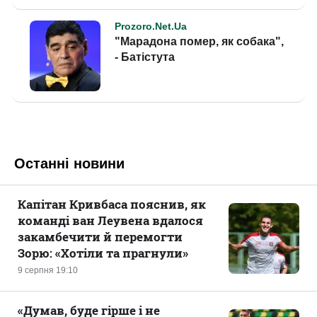
Останні новини
Капітан Кривбаса пояснив, як
команді ван Леувена вдалося
закамбечити й перемогти
Зорю: «Хотіли та прагнули»
9 серпня 19:10
«Думав, буде гірше і не