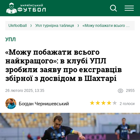
Новини
ukrfootball
упл турнірна таблиця
«Можу побажати всього найкращого»: в клубі УПЛ зробили заяву про ексгравців збірної з досвідом в Шахтарі
УПЛ
Збірна
«Можу побажати всього
Єврокубки
найкращого»: в клубі УПЛ
зробили заяву про ексгравців
УПЛ
збірної з досвідом в Шахтарі
1 ліга
26 лютого 2025, 13:35
2955
★
★
★
★
★
★
★
★
★
★
Богдан Чернишевський
2 голоси
2 ліга
Різне
Букмекери