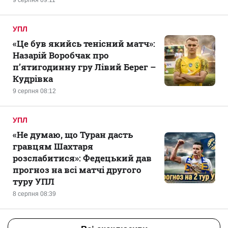
9 серпня 09:11
УПЛ
«Це був якийсь тенісний матч»:
Назарій Воробчак про
п’ятигодинну гру Лівий Берег –
Кудрівка
9 серпня 08:12
УПЛ
«Не думаю, що Туран дасть
гравцям Шахтаря
розслабитися»: Федецький дав
прогноз на всі матчі другого
туру УПЛ
8 серпня 08:39