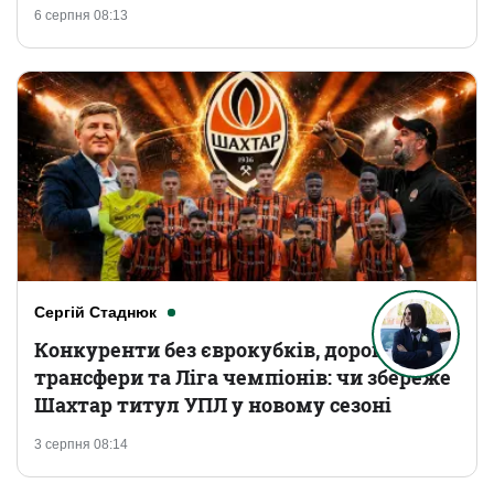
6 серпня 08:13
Сергій Стаднюк
Конкуренти без єврокубків, дорогі
трансфери та Ліга чемпіонів: чи збереже
Шахтар титул УПЛ у новому сезоні
3 серпня 08:14